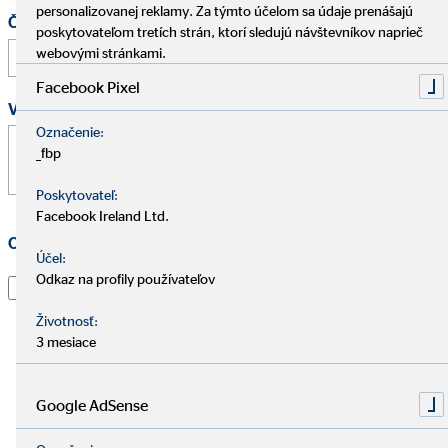
personalizovanej reklamy. Za týmto účelom sa údaje prenášajú
Čas
poskytovateľom tretích strán, ktorí sledujú návštevníkov naprieč
:
webovými stránkami.
Facebook Pixel
Vaša správa
*
Označenie:
_fbp
Poskytovateľ:
Facebook Ireland Ltd.
Ochrana osobných údajov
*
Účel:
Odkaz na profily používateľov
Prečítal som si vyhlásenie o
ochrane údajov
a súhlasím s
tým, že spoločnosť OVB Allfinanz Slovensko a.s. použije
Životnosť:
informácie a kontaktné údaje, ktoré som uviedol, aby
3 mesiace
ma kontaktoval ohľadom mojej žiadosti, informoval o
nej a spracoval moju žiadosť. To platí najmä pre použitie
e-mailovej adresy a telefónneho čísla na vyššie uvedené
Google AdSense
účely. Súhlas je možné kedykoľvek s účinnosťou do