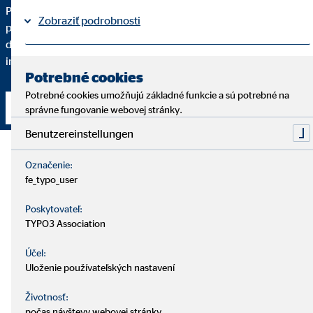
Pre kvalitné finančné sprostredkovanie je dôležité, aby ste
Zobraziť podrobnosti
pochopili každý krok. Podrobne vám vysvetlím, prečo vám
dané finančné riešenie odporúčam a do akej miery spĺňa vaše
individuálne požiadavky.
Právne informácie
Ochrana osobných údajov
|
Potrebné cookies
Potrebné cookies umožňujú základné funkcie a sú potrebné na
Nadviazať kontakt
správne fungovanie webovej stránky.
Benutzereinstellungen
Označenie:
fe_typo_user
Poskytovateľ:
TYPO3 Association
Účel:
Uloženie používateľských nastavení
Životnosť:
počas návštevy webovej stránky