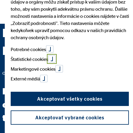
údajov a orgány môžu získať prístup k vašim údajom bez
toho, aby vám poskytli adekvátnu právnu ochranu. Ďalšie
možnosti nastavenia a informácie o cookies nájdete v časti
„Zobraziť podrobnosti“. Tieto nastavenia môžete
Dávid Jenčík —
kedykoľvek upraviť pomocou odkazu v našich pravidlách
ochrany osobných údajov.
Bratislava
Potrebné cookies
Štatistické cookies
Marketingové cookies
obchodný vedúci pre OVB Allfinanz Slovensko a.s.
Externé médiá
Keď dokážete jasne položiť
Akceptovať všetky cookies
otázku, máte za sebou dve
tretiny cesty k odpovedi.
Akceptovať vybrané cookies