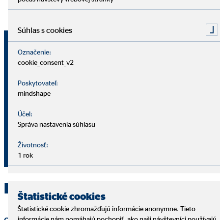
Súhlas s cookies
Dávid Jenčík
Označenie:
obchodný vedúci pre OVB Allfinanz
cookie_consent_v2
Slovensko a.s.
Poskytovateľ:
mindshape
Vienna Gate - Kopčianska 8/A
851 01 Bratislava
Účel:
Správa nastavenia súhlasu
421 908 198 876
Životnosť:
jencikdavid@ovbmail.eu
1 rok
Kontaktujte OVB Bratislava
Štatistické cookies
Štatistické cookie zhromažďujú informácie anonymne. Tieto
informácie nám pomáhajú pochopiť, ako naši návštevníci používajú