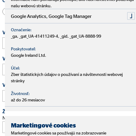
Oslovenie
našu webovú stránku.
Pán
Pani
Iné
Google Analytics, Google Tag Manager
Označenie:
Vaše meno a priezvisko
*
_ga, _gat_UA-41411249-4, _gid, _gat_UA-8888-99
Poskytovateľ:
Google Ireland Ltd.
Vaša e-mailová adresa
*
Účel:
Zber štatistických údajov o používaní a návštevnosti webovej
stránky
Vaše telefónne číslo
Životnosť:
až do 26 mesiacov
Žiadosť o schôdzku
Navrhnite stretnutie na osobný pohovor.
Marketingové cookies
Marketingové cookies sa používajú na zobrazovanie