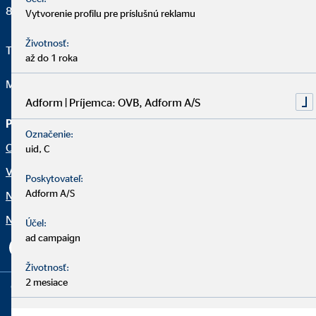
851 01 Bratislava
Vytvorenie profilu pre príslušnú reklamu
Životnosť:
Telefon:
421 908 198 876
až do 1 roka
Mail:
jencikdavid@ovbmail.eu
Adform | Príjemca: OVB, Adform A/S
Právne upozornenia
Označenie:
Ochrana osobných údajov
uid, C
Vyhlásenie o prístupnosti
Poskytovateľ:
Adform A/S
Netiketa
Nastavenia súborov cookie
Účel:
ad campaign
Životnosť:
2 mesiace
Copyright © 2026 by OVB Allfinanz Slovensko a.s. | All Rights
Reserved