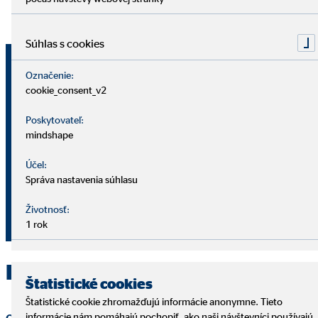
Súhlas s cookies
Dáša Pivarčíková
Označenie:
okresná vedúca pre OVB Allfinanz
cookie_consent_v2
Slovensko a.s.
Poskytovateľ:
mindshape
Mostná 62
949 01 Nitra
Účel:
Správa nastavenia súhlasu
421 902 755 803
Životnosť:
pivarcikovadasa@ovbmail.eu
1 rok
Kontaktujte OVB Nitra
Štatistické cookies
Štatistické cookie zhromažďujú informácie anonymne. Tieto
informácie nám pomáhajú pochopiť, ako naši návštevníci používajú