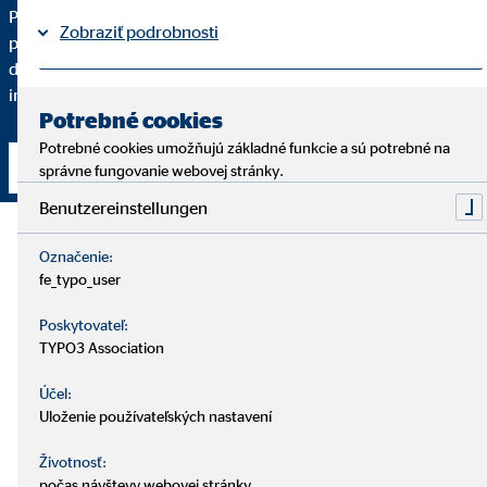
Pre kvalitné finančné sprostredkovanie je dôležité, aby ste
Zobraziť podrobnosti
pochopili každý krok. Podrobne vám vysvetlím, prečo vám
dané finančné riešenie odporúčam a do akej miery spĺňa vaše
individuálne požiadavky.
Právne informácie
Ochrana osobných údajov
|
Potrebné cookies
Potrebné cookies umožňujú základné funkcie a sú potrebné na
Nadviazať kontakt
správne fungovanie webovej stránky.
Benutzereinstellungen
Označenie:
fe_typo_user
Poskytovateľ:
TYPO3 Association
Účel:
Uloženie používateľských nastavení
Životnosť:
počas návštevy webovej stránky