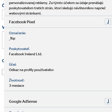
personalizovanej reklamy. Za týmto účelom sa údaje prenášajú
Čas
poskytovateľom tretích strán, ktorí sledujú návštevníkov naprieč
:
webovými stránkami.
Facebook Pixel
Vaša správa
*
Označenie:
_fbp
Poskytovateľ:
Facebook Ireland Ltd.
Ochrana osobných údajov
*
Účel:
Odkaz na profily používateľov
Prečítal som si vyhlásenie o
ochrane údajov
a súhlasím s
tým, že spoločnosť OVB Allfinanz Slovensko a.s. použije
Životnosť:
informácie a kontaktné údaje, ktoré som uviedol, aby
3 mesiace
ma kontaktoval ohľadom mojej žiadosti, informoval o
nej a spracoval moju žiadosť. To platí najmä pre použitie
e-mailovej adresy a telefónneho čísla na vyššie uvedené
Google AdSense
účely. Súhlas je možné kedykoľvek s účinnosťou do