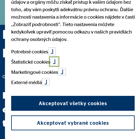
údajov a orgány môžu získať prístup k vašim údajom bez
toho, aby vám poskytli adekvátnu právnu ochranu. Ďalšie
možnosti nastavenia a informácie o cookies nájdete v časti
„Zobraziť podrobnosti“. Tieto nastavenia môžete
Dáša Pivarčíková —
kedykoľvek upraviť pomocou odkazu v našich pravidlách
ochrany osobných údajov.
Nitra
Potrebné cookies
Štatistické cookies
Marketingové cookies
okresná vedúca pre OVB Allfinanz Slovensko a.s.
Externé médiá
Keď dokážete jasne položiť
Akceptovať všetky cookies
otázku, máte za sebou dve
tretiny cesty k odpovedi.
Akceptovať vybrané cookies