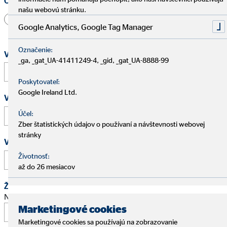
Oslovenie
našu webovú stránku.
Pán
Pani
Iné
Google Analytics, Google Tag Manager
Označenie:
Vaše meno a priezvisko
*
_ga, _gat_UA-41411249-4, _gid, _gat_UA-8888-99
Poskytovateľ:
Google Ireland Ltd.
Vaša e-mailová adresa
*
Účel:
Zber štatistických údajov o používaní a návštevnosti webovej
stránky
Vaše telefónne číslo
Životnosť:
až do 26 mesiacov
Žiadosť o schôdzku
Navrhnite stretnutie na osobný pohovor.
Marketingové cookies
Marketingové cookies sa používajú na zobrazovanie