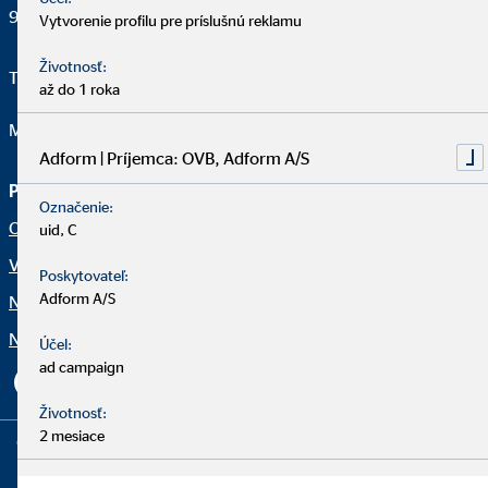
949 01 Nitra
Vytvorenie profilu pre príslušnú reklamu
Životnosť:
Telefon:
421 902 755 803
až do 1 roka
Mail:
pivarcikovadasa@ovbmail.eu
Adform | Príjemca: OVB, Adform A/S
Právne upozornenia
Označenie:
Ochrana osobných údajov
uid, C
Vyhlásenie o prístupnosti
Poskytovateľ:
Adform A/S
Netiketa
Nastavenia súborov cookie
Účel:
ad campaign
Životnosť:
2 mesiace
Copyright © 2026 by OVB Allfinanz Slovensko a.s. | All Rights
Reserved