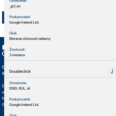
Označenie:
Bratislava - mestská časť Nové Mesto.
_gcl_au
Poskytovateľ:
Odoslať
Google Ireland Ltd.
Účel:
Meranie účinnosti reklamy
Životnosť:
3 mesiace
OVB Allfinanz Slovensko a.s.
Doubleclick
Kancelária | Bytča
Označenie:
Erik Gajdoš
DSID, RUL, id
obchodný vedúci pre OVB
Námestie Slovenskej Republiky 23
Poskytovateľ:
014 01 Bytča
Google Ireland Ltd.
Účel: