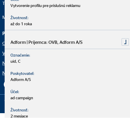
Telefon:
+421 902 511 429
Vytvorenie profilu pre príslušnú reklamu
Mail:
gajdoserik1@ovbmail.eu
Životnosť:
až do 1 roka
Právne upozornenia
Adform | Príjemca: OVB, Adform A/S
Ochrana osobných údajov
Vyhlásenie o prístupnosti
Označenie:
uid, C
Netiketa
Nastavenia súborov cookie
Poskytovateľ:
Adform A/S
Účel:
ad campaign
Copyright © 2026 by OVB Allfinanz Slovensko a.s. | All Rights
Reserved
Životnosť:
2 mesiace