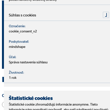
Erik Gajdoš
obchodný vedúci pre OVB Allfinanz
Súhlas s cookies
Slovensko a.s.
Označenie:
cookie_consent_v2
Námestie Slovenskej Republiky 23
014 01 Bytča
Poskytovateľ:
mindshape
+421 902 511 429
Účel:
gajdoserik1@ovbmail.eu
Správa nastavenia súhlasu
Životnosť:
Kontaktujte OVB Bytča
1 rok
Oslovenie
Štatistické cookies
Pán
Pani
Iné
Štatistické cookie zhromažďujú informácie anonymne. Tieto
informácie nám pomáhajú pochopiť, ako naši návštevníci používajú