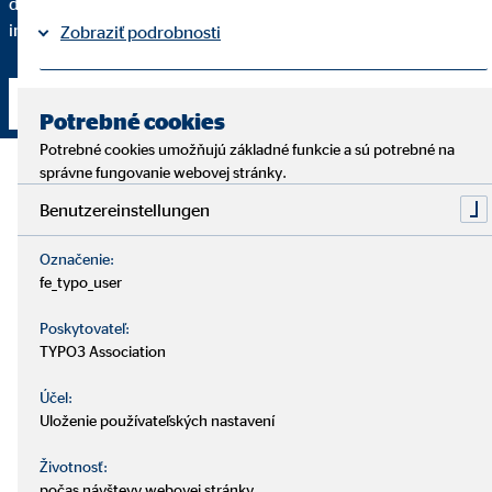
dané finančné riešenie odporúčam a do akej miery spĺňa vaše
individuálne požiadavky.
Zobraziť podrobnosti
Právne informácie
Ochrana osobných údajov
Nadviazať kontakt
|
Potrebné cookies
Potrebné cookies umožňujú základné funkcie a sú potrebné na
správne fungovanie webovej stránky.
Benutzereinstellungen
Označenie:
fe_typo_user
Poskytovateľ:
TYPO3 Association
Účel:
Uloženie používateľských nastavení
Životnosť:
počas návštevy webovej stránky