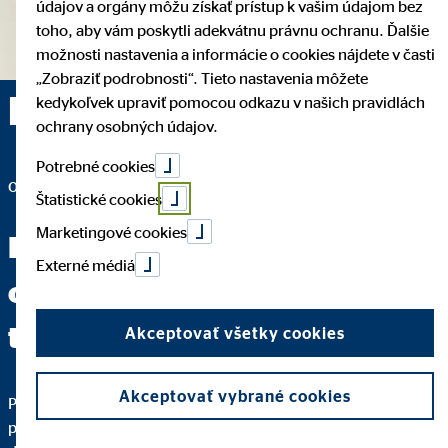
údajov a orgány môžu získať prístup k vašim údajom bez
toho, aby vám poskytli adekvátnu právnu ochranu. Ďalšie
možnosti nastavenia a informácie o cookies nájdete v časti
„Zobraziť podrobnosti“. Tieto nastavenia môžete
Erik Gajdoš — Bytča
kedykoľvek upraviť pomocou odkazu v našich pravidlách
ochrany osobných údajov.
Potrebné cookies
obchodný vedúci pre OVB Allfinanz Slovensko a.s.
Štatistické cookies
Marketingové cookies
Keď dokážete jasne položiť
Externé médiá
otázku, máte za sebou dve
tretiny cesty k odpovedi.
Akceptovať všetky cookies
Akceptovať vybrané cookies
Pre kvalitné finančné sprostredkovanie je dôležité, aby ste
pochopili každý krok. Podrobne vám vysvetlím, prečo vám