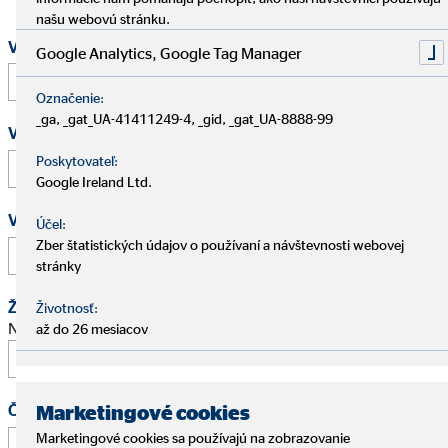
našu webovú stránku.
Vaše meno a priezvisko
*
Google Analytics, Google Tag Manager
Označenie:
_ga, _gat_UA-41411249-4, _gid, _gat_UA-8888-99
Vaša e-mailová adresa
*
Poskytovateľ:
Google Ireland Ltd.
Vaše telefónne číslo
Účel:
Zber štatistických údajov o používaní a návštevnosti webovej
stránky
Žiadosť o schôdzku
Životnosť:
Navrhnite stretnutie na osobný pohovor.
až do 26 mesiacov
Čas
Marketingové cookies
Marketingové cookies sa používajú na zobrazovanie
: