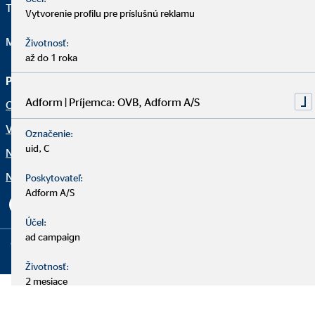
Telefon:
421 917 734 727
Vytvorenie profilu pre príslušnú reklamu
Mail:
balkomichal@ovbmail.eu
Životnosť:
až do 1 roka
Právne upozornenia
Adform | Príjemca: OVB, Adform A/S
Ochrana osobných údajov
Vyhlásenie o prístupnosti
Označenie:
uid, C
Netiketa
Nastavenia súborov cookie
Poskytovateľ:
Adform A/S
Účel:
ad campaign
Copyright © 2026 by OVB Allfinanz Slovensko a.s. | All Rights
Reserved
Životnosť:
2 mesiace