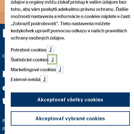
údajov a orgány môžu získať prístup k vašim údajom bez
toho, aby vám poskytli adekvátnu právnu ochranu. Ďalšie
možnosti nastavenia a informácie o cookies nájdete v časti
„Zobraziť podrobnosti“. Tieto nastavenia môžete
Michal Balko — Sereď
kedykoľvek upraviť pomocou odkazu v našich pravidlách
ochrany osobných údajov.
Potrebné cookies
okresný vedúci pre OVB Allfinanz Slovensko a.s.
Štatistické cookies
Marketingové cookies
Keď dokážete jasne položiť
Externé médiá
otázku, máte za sebou dve
tretiny cesty k odpovedi.
Akceptovať všetky cookies
Akceptovať vybrané cookies
Pre kvalitné finančné sprostredkovanie je dôležité, aby ste
pochopili každý krok. Podrobne vám vysvetlím, prečo vám