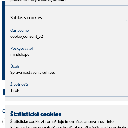
Michal Balko
okresný vedúci pre OVB Allfinanz
Súhlas s cookies
Slovensko a.s.
Označenie:
cookie_consent_v2
Jesenského 1111/41
926 01 Sereď
Poskytovateľ:
mindshape
421 917 734 727
Účel:
balkomichal@ovbmail.eu
Správa nastavenia súhlasu
Životnosť:
Kontaktujte OVB Sereď
1 rok
Oslovenie
Štatistické cookies
Pán
Pani
Iné
Štatistické cookie zhromažďujú informácie anonymne. Tieto
informácie nám pomáhajú pochopiť, ako naši návštevníci používajú