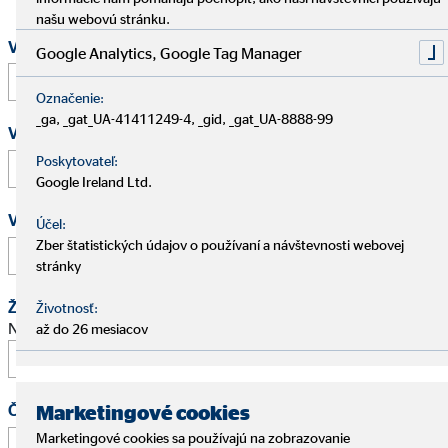
našu webovú stránku.
Vaše meno a priezvisko
*
Google Analytics, Google Tag Manager
Označenie:
_ga, _gat_UA-41411249-4, _gid, _gat_UA-8888-99
Vaša e-mailová adresa
*
Poskytovateľ:
Google Ireland Ltd.
Vaše telefónne číslo
Účel:
Zber štatistických údajov o používaní a návštevnosti webovej
stránky
Žiadosť o schôdzku
Životnosť:
Navrhnite stretnutie na osobný pohovor.
až do 26 mesiacov
Čas
Marketingové cookies
Marketingové cookies sa používajú na zobrazovanie
: