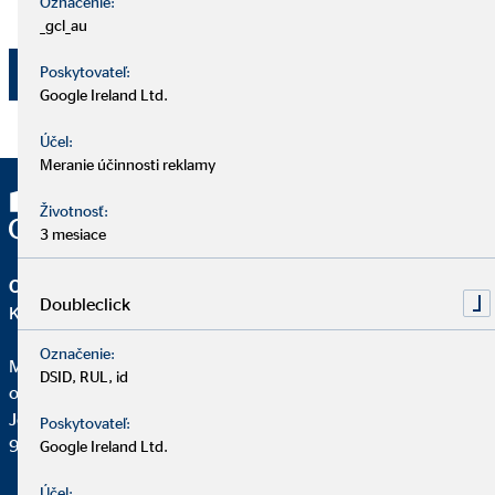
Označenie:
Bratislava - mestská časť Nové Mesto.
_gcl_au
Poskytovateľ:
Odoslať
Google Ireland Ltd.
Účel:
Meranie účinnosti reklamy
Životnosť:
3 mesiace
OVB Allfinanz Slovensko a.s.
Doubleclick
Kancelária | Sereď
Označenie:
Michal Balko
DSID, RUL, id
okresný vedúci pre OVB
Jesenského 1111/41
Poskytovateľ:
926 01 Sereď
Google Ireland Ltd.
Účel: