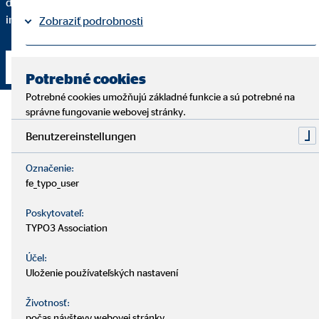
dané finančné riešenie odporúčam a do akej miery spĺňa vaše
individuálne požiadavky.
Zobraziť podrobnosti
Právne informácie
Ochrana osobných údajov
Nadviazať kontakt
|
Potrebné cookies
Potrebné cookies umožňujú základné funkcie a sú potrebné na
správne fungovanie webovej stránky.
Benutzereinstellungen
Označenie:
fe_typo_user
Poskytovateľ:
TYPO3 Association
Účel:
Uloženie používateľských nastavení
Životnosť:
počas návštevy webovej stránky