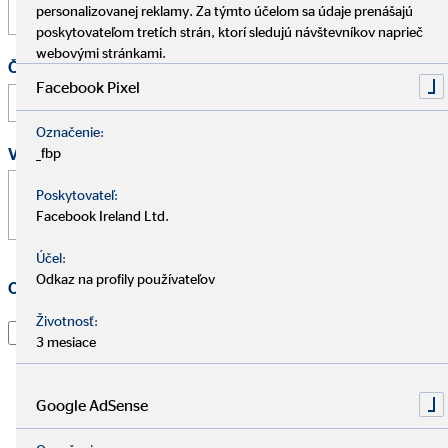
personalizovanej reklamy. Za týmto účelom sa údaje prenášajú
poskytovateľom tretích strán, ktorí sledujú návštevníkov naprieč
webovými stránkami.
Čas
Facebook Pixel
:
Označenie:
Vaša správa
*
_fbp
Poskytovateľ:
Facebook Ireland Ltd.
Účel:
Odkaz na profily používateľov
Ochrana osobných údajov
*
Životnosť:
Prečítal som si vyhlásenie o
ochrane údajov
a súhlasím s
3 mesiace
tým, že spoločnosť OVB Allfinanz Slovensko a.s. použije
informácie a kontaktné údaje, ktoré som uviedol, aby
ma kontaktoval ohľadom mojej žiadosti, informoval o
Google AdSense
nej a spracoval moju žiadosť. To platí najmä pre použitie
e-mailovej adresy a telefónneho čísla na vyššie uvedené