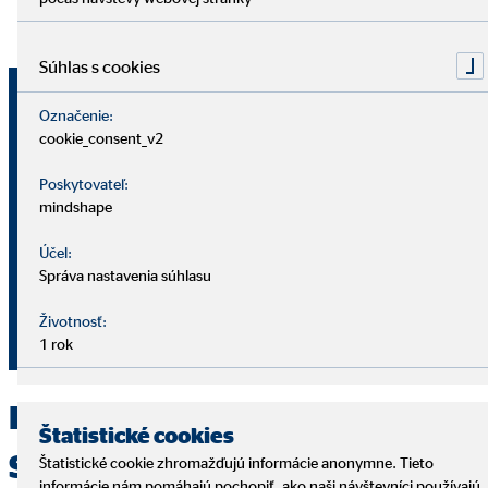
Súhlas s cookies
Andrea Bodó Gapčová
Označenie:
okresná vedúca pre OVB Allfinanz
cookie_consent_v2
Slovensko a.s.
Poskytovateľ:
mindshape
Biskupa Kondého 179/41
929 01 Dunajská Streda
Účel:
Správa nastavenia súhlasu
+421 903 343 315
Životnosť:
gapcovaandrea1@ovbmail.eu
1 rok
Kontaktujte OVB Dunajská
Štatistické cookies
Streda
Štatistické cookie zhromažďujú informácie anonymne. Tieto
informácie nám pomáhajú pochopiť, ako naši návštevníci používajú