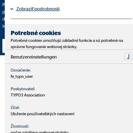
Pre kvalitné finančné sprostredkovanie je dôležité, aby ste
Zobraziť podrobnosti
pochopili každý krok. Podrobne vám vysvetlím, prečo vám
dané finančné riešenie odporúčam a do akej miery spĺňa vaše
individuálne požiadavky.
Právne informácie
Ochrana osobných údajov
|
Potrebné cookies
Potrebné cookies umožňujú základné funkcie a sú potrebné na
Nadviazať kontakt
správne fungovanie webovej stránky.
Benutzereinstellungen
Označenie:
fe_typo_user
Poskytovateľ:
TYPO3 Association
Účel:
Uloženie používateľských nastavení
Životnosť:
počas návštevy webovej stránky