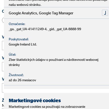
našu webovú stránku.
Oslovenie
Google Analytics, Google Tag Manager
Pán
Pani
Iné
Označenie:
_ga, _gat_UA-41411249-4, _gid, _gat_UA-8888-99
Vaše meno a priezvisko
*
Poskytovateľ:
Google Ireland Ltd.
Účel:
Vaša e-mailová adresa
*
Zber štatistických údajov o používaní a návštevnosti webovej
stránky
Životnosť:
Vaše telefónne číslo
až do 26 mesiacov
Marketingové cookies
Žiadosť o schôdzku
Navrhnite stretnutie na osobný pohovor.
Marketingové cookies sa používajú na zobrazovanie