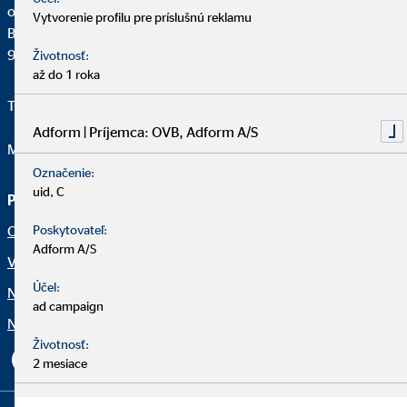
okresná vedúca pre OVB
Vytvorenie profilu pre príslušnú reklamu
Biskupa Kondého 179/41
929 01 Dunajská Streda
Životnosť:
až do 1 roka
Telefon:
+421 903 343 315
Adform | Príjemca: OVB, Adform A/S
Mail:
gapcovaandrea1@ovbmail.eu
Označenie:
uid, C
Právne upozornenia
Poskytovateľ:
Ochrana osobných údajov
Adform A/S
Vyhlásenie o prístupnosti
Účel:
Netiketa
ad campaign
Nastavenia súborov cookie
Životnosť:
2 mesiace