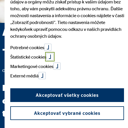
údajov a orgány môžu získať prístup k vašim údajom bez
toho, aby vám poskytli adekvátnu právnu ochranu. Ďalšie
možnosti nastavenia a informácie o cookies nájdete v časti
„Zobraziť podrobnosti“. Tieto nastavenia môžete
Andrea Bodó Gapčová
kedykoľvek upraviť pomocou odkazu v našich pravidlách
ochrany osobných údajov.
— Dunajská Streda
Potrebné cookies
Štatistické cookies
Marketingové cookies
okresná vedúca pre OVB Allfinanz Slovensko a.s.
Externé médiá
Keď dokážete jasne položiť
Akceptovať všetky cookies
otázku, máte za sebou dve
tretiny cesty k odpovedi.
Akceptovať vybrané cookies