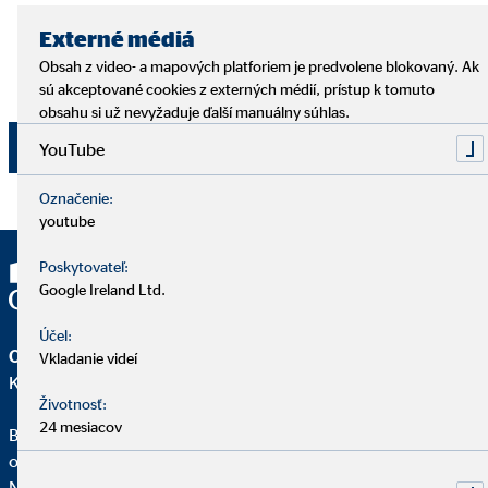
budúcnosti odvolať e-mailom na adresu
dpo@ovb.sk
alebo poštou na adresu zodpovedného pracovníka OVB
Externé médiá
Allfinanz Slovensko a.s., , Vajnorská 100/A, 831 04
Obsah z video- a mapových platforiem je predvolene blokovaný. Ak
Bratislava - mestská časť Nové Mesto.
sú akceptované cookies z externých médií, prístup k tomuto
obsahu si už nevyžaduje ďalší manuálny súhlas.
Odoslať
YouTube
Označenie:
youtube
Poskytovateľ:
Google Ireland Ltd.
Účel:
OVB Allfinanz Slovensko a.s.
Vkladanie videí
Kancelária | Myjava
Životnosť:
24 mesiacov
Bc. Michal Šandor
okresný riaditeľ pre OVB
Námestie M. R. Štefánika 582/29B