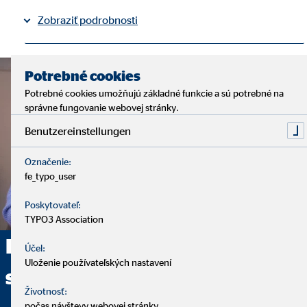
Zobraziť podrobnosti
Právne informácie
Ochrana osobných údajov
|
Potrebné cookies
Potrebné cookies umožňujú základné funkcie a sú potrebné na
správne fungovanie webovej stránky.
Benutzereinstellungen
Označenie:
fe_typo_user
Poskytovateľ:
TYPO3 Association
Poskytujeme komplexné
Účel:
Uloženie používateľských nastavení
sprostredkovanie
Životnosť:
počas návštevy webovej stránky