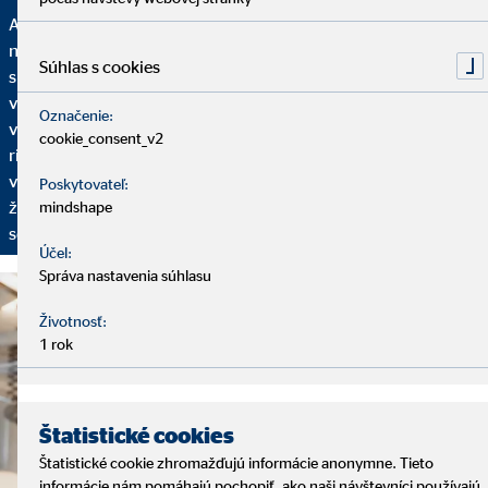
Analýza, finančné riešenie a servis – to sú základné kamene
našich služieb. Začíname analytickým rozhovorom, pri ktorom
Súhlas s cookies
si vyhradíme dostatok času na to, aby sme vás spoznali: Aká je
vaša finančná situácia? Máte už plány do budúcnosti? Aké sú
Označenie:
vaše želania a ciele? Na základe toho vám ponúkneme finančné
cookie_consent_v2
riešenie nastavené na vaše individuálne požiadavky. Aby sme
vaše finančné plány mohli prispôsobovať vašim aktuálnym
Poskytovateľ:
životným okolnostiam, pravidelne sa budeme stretávať na
mindshape
servisných rozhovoroch.
Účel:
Správa nastavenia súhlasu
Životnosť:
1 rok
Štatistické cookies
Štatistické cookie zhromažďujú informácie anonymne. Tieto
informácie nám pomáhajú pochopiť, ako naši návštevníci používajú