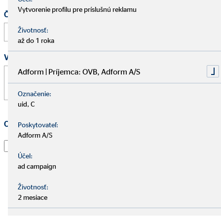
Vytvorenie profilu pre príslušnú reklamu
Čas
:
Životnosť:
až do 1 roka
Vaša správa
*
Adform | Príjemca: OVB, Adform A/S
Označenie:
uid, C
Ochrana osobných údajov
*
Poskytovateľ:
Adform A/S
Prečítal som si vyhlásenie o
ochrane údajov
a súhlasím s
tým, že spoločnosť OVB Allfinanz Slovensko a.s. použije
Účel:
informácie a kontaktné údaje, ktoré som uviedol, aby
ad campaign
ma kontaktoval ohľadom mojej žiadosti, informoval o
Životnosť:
nej a spracoval moju žiadosť. To platí najmä pre použitie
2 mesiace
e-mailovej adresy a telefónneho čísla na vyššie uvedené
účely. Súhlas je možné kedykoľvek s účinnosťou do