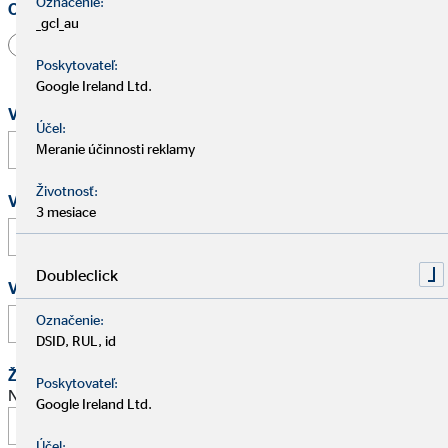
Označenie:
Oslovenie
_gcl_au
Pán
Pani
Iné
Poskytovateľ:
Google Ireland Ltd.
Vaše meno a priezvisko
*
Účel:
Meranie účinnosti reklamy
Životnosť:
Vaša e-mailová adresa
*
3 mesiace
Doubleclick
Vaše telefónne číslo
Označenie:
DSID, RUL, id
Žiadosť o schôdzku
Poskytovateľ:
Navrhnite stretnutie na osobný pohovor.
Google Ireland Ltd.
Účel: