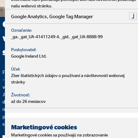
našu webovú stránku.
Google Analytics, Google Tag Manager
Chcete sa v pracovnej oblasti
Označenie:
vydať na novú cestu? Začnite
_ga, _gat_UA-41411249-4, _gid, _gat_UA-8888-99
svoju kariéru u nás!
Poskytovateľ:
Google Ireland Ltd.
Účel:
Flexibilita, sebarealizácia a plnenie úlohy so zmyslom a cieľom
Zber štatistických údajov o používaní a návštevnosti webovej
– to je to, čo robí prácu finančného sprostredkovateľa OVB
stránky
výnimočnou.
Jedine vaše nasadenie rozhoduje o tom, kam to u nás
Životnosť:
dotiahnete. Ak už nemáte chuť na monotónny pracovný deň a
až do 26 mesiacov
namiesto toho chcete byť samostatný a zároveň chcete
pracovať s kompetentnými a milými kolegami, ste u nás
správne.
Marketingové cookies
Marketingové cookies sa používajú na zobrazovanie