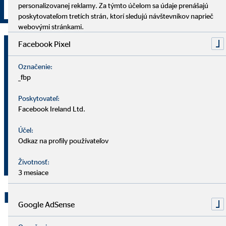
personalizovanej reklamy. Za týmto účelom sa údaje prenášajú
Podať žiadosť
poskytovateľom tretích strán, ktorí sledujú návštevníkov naprieč
webovými stránkami.
Facebook Pixel
Bc. Michal Šandor
okresný riaditeľ pre OVB Allfinanz
Označenie:
Slovensko a.s.
_fbp
Poskytovateľ:
Námestie M. R. Štefánika 582/29B
Facebook Ireland Ltd.
907 01 Myjava
Účel:
0905 597 384
Odkaz na profily používateľov
sandormichal@ovbmail.eu
Životnosť:
3 mesiace
Kontaktujte OVB Myjava
Google AdSense