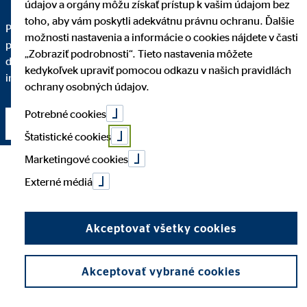
údajov a orgány môžu získať prístup k vašim údajom bez
toho, aby vám poskytli adekvátnu právnu ochranu. Ďalšie
Pre kvalitné finančné sprostredkovanie je dôležité, aby ste
možnosti nastavenia a informácie o cookies nájdete v časti
pochopili každý krok. Podrobne vám vysvetlím, prečo vám
„Zobraziť podrobnosti“. Tieto nastavenia môžete
dané finančné riešenie odporúčam a do akej miery spĺňa vaše
kedykoľvek upraviť pomocou odkazu v našich pravidlách
individuálne požiadavky.
ochrany osobných údajov.
Potrebné cookies
Nadviazať kontakt
Štatistické cookies
Marketingové cookies
Externé médiá
Akceptovať všetky cookies
Akceptovať vybrané cookies