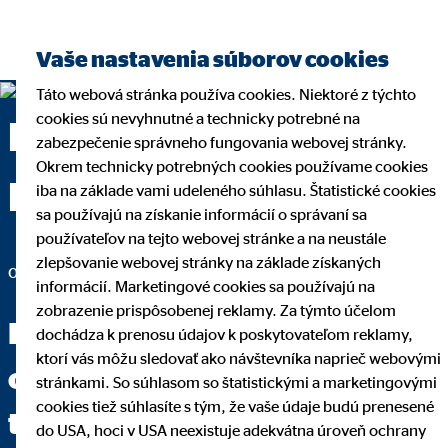
Vaše nastavenia súborov cookies
Táto webová stránka používa cookies. Niektoré z týchto
cookies sú nevyhnutné a technicky potrebné na
Bc. Michal Šandor —
zabezpečenie správneho fungovania webovej stránky.
Okrem technicky potrebných cookies používame cookies
Myjava
iba na základe vami udeleného súhlasu. Štatistické cookies
sa používajú na získanie informácií o správaní sa
používateľov na tejto webovej stránke a na neustále
zlepšovanie webovej stránky na základe získaných
okresný riaditeľ pre OVB Allfinanz Slovensko a.s.
informácií. Marketingové cookies sa používajú na
zobrazenie prispôsobenej reklamy. Za týmto účelom
Keď dokážete jasne položiť
dochádza k prenosu údajov k poskytovateľom reklamy,
ktorí vás môžu sledovať ako návštevníka naprieč webovými
otázku, máte za sebou dve
stránkami. So súhlasom so štatistickými a marketingovými
cookies tiež súhlasíte s tým, že vaše údaje budú prenesené
tretiny cesty k odpovedi.
do USA, hoci v USA neexistuje adekvátna úroveň ochrany