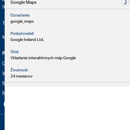
Google Maps
907 01 Myjava
Označenie:
google_maps
Telefon:
0905 597 384
Poskytovateľ:
Mail:
sandormichal@ovbmail.eu
Google Ireland Ltd.
Účel:
Právne upozornenia
Vkladanie interaktívnych máp Google
Ochrana osobných údajov
Životnosť:
Vyhlásenie o prístupnosti
24 mesiacov
Netiketa
Nastavenia súborov cookie
Copyright © 2026 by OVB Allfinanz Slovensko a.s. | All Rights
Reserved