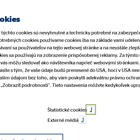
ookies
z týchto cookies sú nevyhnutné a technicky potrebné na zabezpe
trebných cookies používame cookies iba na základe vami udelené
rávaní sa používateľov na tejto webovej stránke a na neustále zle
kies sa používajú na zobrazenie prispôsobenej reklamy. Za týmt
í vás môžu sledovať ako návštevníka naprieč webovými stránkami
lasíte s tým, že vaše údaje budú prenesené do USA, hoci v USA ne
vašim údajom bez toho, aby vám poskytli adekvátnu právnu ochra
ti „Zobraziť podrobnosti“. Tieto nastavenia môžete kedykoľvek up
Erik Kvas
Štatistické cookies
Externé médiá
Bratislava