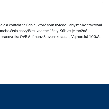
ácie a kontaktné údaje, ktoré som uviedol, aby ma kontaktoval
ónneho čísla na vyššie uvedené účely. Súhlas je možné
racovníka OVB Allfinanz Slovensko a.s., , Vajnorská 100/A,