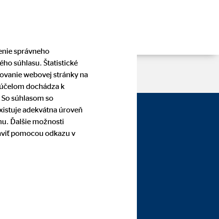
čenie správneho
ho súhlasu. Štatistické
pšovanie webovej stránky na
o účelom dochádza k
. So súhlasom so
existuje adekvátna úroveň
nu. Ďalšie možnosti
raviť pomocou odkazu v
nička —