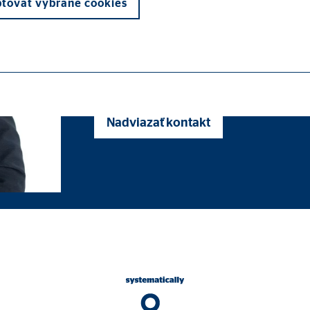
tovať vybrané cookies
obchodný vedúci pre OVB Allfinanz Slov
Nadviazať kontakt
otrebné na správne fungovanie webovej stránky.
ypo_user
3 Association
enie používateľských nastavení
s návštevy webovej stránky