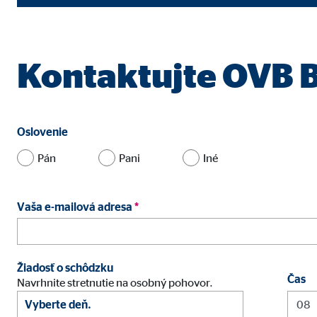
Účel:
Zber
Životnosť:
až d
Kontaktujte OVB B
Marketingové cookies
Marketingové cookies sa používajú na zobrazovanie 
sledujú návštevníkov naprieč webovými stránkami.
Oslovenie
Pán
Pani
Iné
Facebook Pixel
Označenie:
_fbp
Vaša e-mailová adresa
*
Poskytovateľ:
Face
Účel:
Odka
Žiadosť o schôdzku
Životnosť:
3 me
Čas
Navrhnite stretnutie na osobný pohovor.