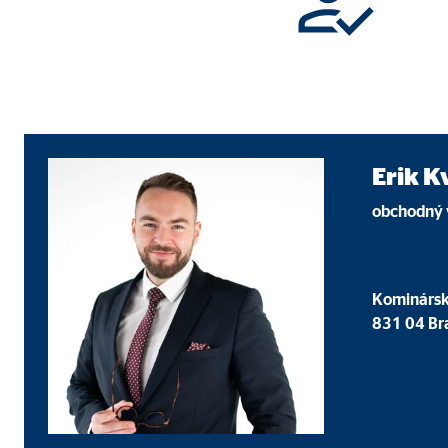
Súhlas s cookies
Označenie:
cook
Poskytovateľ:
min
Účel:
Sprá
Životnosť:
1 ro
Erik K
obchodný v
Štatistické cookies
Štatistické cookie zhromažďujú informácie anonymn
Kominársk
831 04 Bra
Google Analytics, Google Tag Manager
Označenie:
_ga,
Poskytovateľ:
Goog