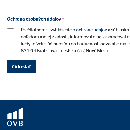
Google AdSense
Označenie:
_gcl
Ochrana osobných údajov
*
Poskytovateľ:
Goog
Prečítal som si vyhlásenie o
ochrane údajov
a súhlasím 
Účel:
Mera
ohľadom mojej žiadosti, informoval o nej a spracoval mo
kedykoľvek s účinnosťou do budúcnosti odvolať e-mai
Životnosť:
3 me
831 04 Bratislava - mestská časť Nové Mesto.
Doubleclick
Odoslať
Označenie:
DSID
Poskytovateľ:
Goog
Účel:
Vytv
Životnosť:
až d
Adform | Príjemca: OVB, Adform A/S