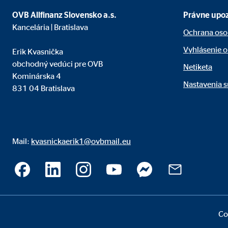
OVB Allfinanz Slovensko a.s.
Právne upo
Označenie:
uid,
Kancelária | Bratislava
Ochrana oso
Poskytovateľ:
Adf
Vyhlásenie o
Erik Kvasnička
Účel:
ad 
obchodný vedúci pre OVB
Netiketa
Životnosť:
2 me
Kominárska 4
Nastavenia 
831 04 Bratislava
Externé médiá
Obsah z video- a mapových platforiem je predvolene
ďalší manuálny súhlas.
Mail:
kvasnickaerik1@ovbmail.eu
YouTube
Označenie:
you
Poskytovateľ:
Goog
Co