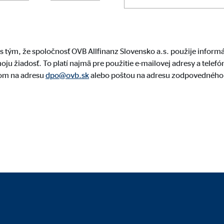
_au
le Ireland Ltd.
s tým, že spoločnosť OVB Allfinanz Slovensko a.s. použije inform
nie účinnosti reklamy
ju žiadosť. To platí najmä pre použitie e-mailovej adresy a telef
lom na adresu
dpo@ovb.sk
alebo poštou na adresu zodpovedného p
siace
, RUL, id
le Ireland Ltd.
orenie profilu pre príslušnú reklamu
o 1 roka