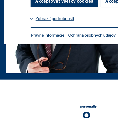
Akceptovať všetky cookies
Akcep
Zobraziť podrobnosti
Právne informácie
Ochrana osobných údajov
|
Potrebné cookies
Potrebné cookies umožňujú základné funkcie a sú p
Benutzereinstellungen
Označenie:
fe_t
Poskytovateľ:
TYPO
Účel:
Ulož
Životnosť:
poča