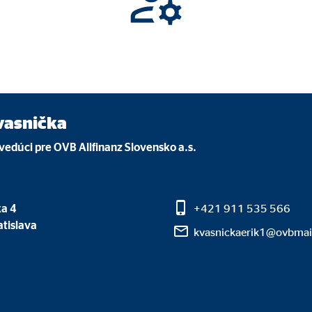
ie_consent_v2
dshape
va nastavenia súhlasu
k
vasnička
edúci pre OVB Allfinanz Slovensko a.s.
e. Tieto informácie nám pomáhajú pochopiť, ako naši návštevníci používa
a 4
+421 911 535 566
tislava
kvasnickaerik1@ovbmai
 _gat_UA-41411249-4, _gid, _gat_UA-8888-99
le Ireland Ltd.