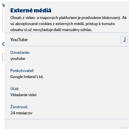
Vaša správa
*
Externé médiá
Obsah z video- a mapových platforiem je predvolene blokovaný. Ak
sú akceptované cookies z externých médií, prístup k tomuto
obsahu si už nevyžaduje ďalší manuálny súhlas.
YouTube
Ochrana osobných údajov
*
Označenie:
Prečítal som si vyhlásenie o
ochrane údajov
a súhlasím s
youtube
tým, že spoločnosť OVB Allfinanz Slovensko a.s. použije
informácie a kontaktné údaje, ktoré som uviedol, aby
Poskytovateľ:
ma kontaktoval ohľadom mojej žiadosti, informoval o
Google Ireland Ltd.
nej a spracoval moju žiadosť. To platí najmä pre použitie
Účel:
e-mailovej adresy a telefónneho čísla na vyššie uvedené
Vkladanie videí
účely. Súhlas je možné kedykoľvek s účinnosťou do
budúcnosti odvolať e-mailom na adresu
dpo@ovb.sk
Životnosť:
alebo poštou na adresu zodpovedného pracovníka OVB
24 mesiacov
Allfinanz Slovensko a.s., , Vajnorská 100/A, 831 04
Bratislava - mestská časť Nové Mesto.