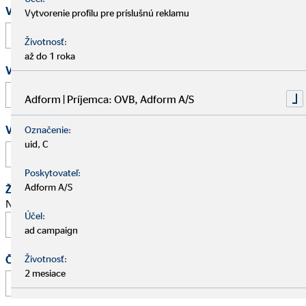
Vaše meno a priezvisko
*
Vytvorenie profilu pre príslušnú reklamu
Životnosť:
až do 1 roka
Vaša e-mailová adresa
*
Adform | Príjemca: OVB, Adform A/S
Vaše telefónne číslo
Označenie:
uid, C
Poskytovateľ:
Adform A/S
Žiadosť o schôdzku
Navrhnite stretnutie na osobný pohovor.
Účel:
ad campaign
Čas
Životnosť:
2 mesiace
: