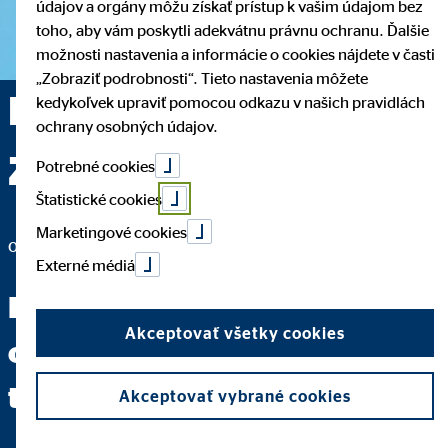
údajov a orgány môžu získať prístup k vašim údajom bez
toho, aby vám poskytli adekvátnu právnu ochranu. Ďalšie
možnosti nastavenia a informácie o cookies nájdete v časti
„Zobraziť podrobnosti“. Tieto nastavenia môžete
Ing. Adam Gajdoš —
kedykoľvek upraviť pomocou odkazu v našich pravidlách
ochrany osobných údajov.
Zvolen
Potrebné cookies
Štatistické cookies
Marketingové cookies
okresný riaditeľ pre OVB Allfinanz Slovensko a.s.
Externé médiá
Keď dokážete jasne položiť
Akceptovať všetky cookies
otázku, máte za sebou dve
tretiny cesty k odpovedi.
Akceptovať vybrané cookies