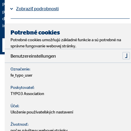
Pre kvalitné finančné sprostredkovanie je dôležité, aby ste
Zobraziť podrobnosti
pochopili každý krok. Podrobne vám vysvetlím, prečo vám
dané finančné riešenie odporúčam a do akej miery spĺňa vaše
individuálne požiadavky.
Právne informácie
Ochrana osobných údajov
|
Potrebné cookies
Potrebné cookies umožňujú základné funkcie a sú potrebné na
Nadviazať kontakt
správne fungovanie webovej stránky.
Benutzereinstellungen
Označenie:
fe_typo_user
Poskytovateľ:
TYPO3 Association
Účel:
Uloženie používateľských nastavení
Životnosť:
počas návštevy webovej stránky