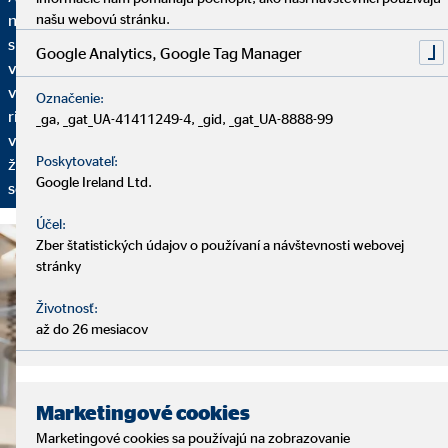
našu webovú stránku.
našich služieb. Začíname analytickým rozhovorom, pri ktorom
si vyhradíme dostatok času na to, aby sme vás spoznali: Aká je
Google Analytics, Google Tag Manager
vaša finančná situácia? Máte už plány do budúcnosti? Aké sú
vaše želania a ciele? Na základe toho vám ponúkneme finančné
Označenie:
riešenie nastavené na vaše individuálne požiadavky. Aby sme
_ga, _gat_UA-41411249-4, _gid, _gat_UA-8888-99
vaše finančné plány mohli prispôsobovať vašim aktuálnym
Poskytovateľ:
životným okolnostiam, pravidelne sa budeme stretávať na
Google Ireland Ltd.
servisných rozhovoroch.
Účel:
Zber štatistických údajov o používaní a návštevnosti webovej
stránky
Životnosť:
až do 26 mesiacov
Marketingové cookies
Marketingové cookies sa používajú na zobrazovanie