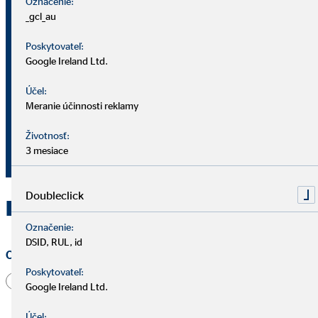
Označenie:
_gcl_au
okresný riaditeľ pre OVB Allfinanz
Slovensko a.s.
Poskytovateľ:
Google Ireland Ltd.
Nádvorná 16
Účel:
960 01 Zvolen
Meranie účinnosti reklamy
421 905 263 239
Životnosť:
3 mesiace
gajdosadam1@ovbmail.eu
Doubleclick
Kontaktujte OVB Zvolen
Označenie:
DSID, RUL, id
Oslovenie
Poskytovateľ:
Pán
Pani
Iné
Google Ireland Ltd.
Účel: