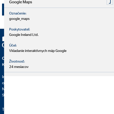
Google Maps
Odoslať
Označenie:
google_maps
Poskytovateľ:
Google Ireland Ltd.
Účel:
Vkladanie interaktívnych máp Google
OVB Allfinanz Slovensko a.s.
Životnosť:
Kancelária | Zvolen
24 mesiacov
Ing. Adam Gajdoš
okresný riaditeľ pre OVB
Nádvorná 16
960 01 Zvolen
Telefon:
421 905 263 239