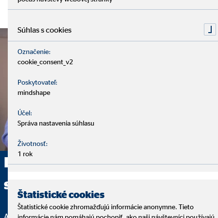
Súhlas s cookies
Označenie:
cookie_consent_v2
Poskytovateľ:
mindshape
Účel:
Správa nastavenia súhlasu
Životnosť:
1 rok
Poskytujeme komplexné
sprostredkovanie
Štatistické cookies
Štatistické cookie zhromažďujú informácie anonymne. Tieto
Analýza, finančné riešenie a servis – to sú základné kamene
informácie nám pomáhajú pochopiť, ako naši návštevníci používajú