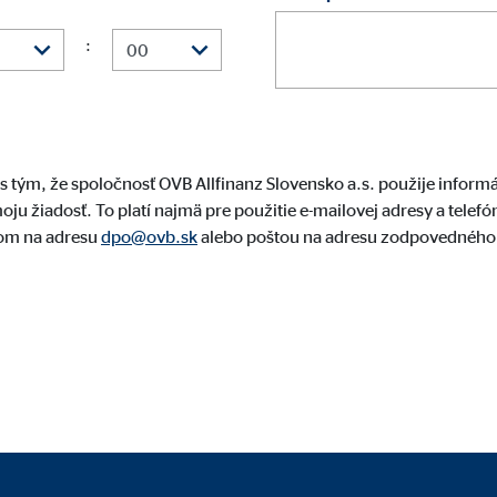
danie videí
:
mesiacov
gle_maps
s tým, že spoločnosť OVB Allfinanz Slovensko a.s. použije inform
le Ireland Ltd.
ju žiadosť. To platí najmä pre použitie e-mailovej adresy a telef
lom na adresu
dpo@ovb.sk
alebo poštou na adresu zodpovedného p
danie interaktívnych máp Google
mesiacov