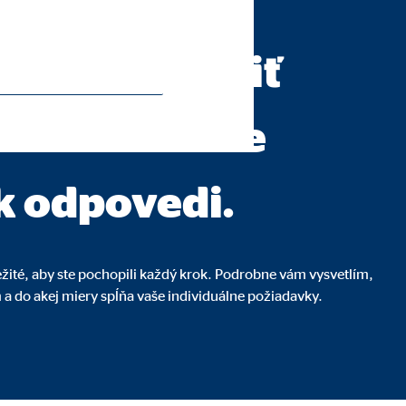
nsko a.s.
jasne položiť
 za sebou dve
 k odpovedi.
ežité, aby ste pochopili každý krok. Podrobne vám vysvetlím,
a do akej miery spĺňa vaše individuálne požiadavky.