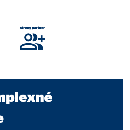
jú našu webovú stránku.
mplexné
e