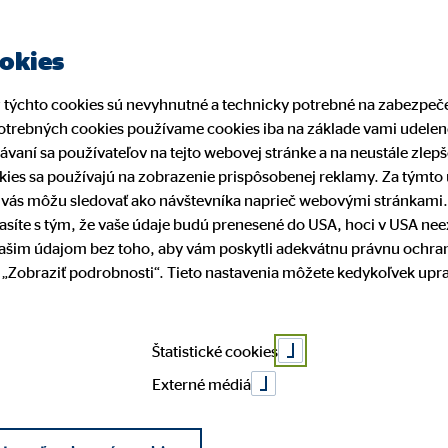
ookies
z týchto cookies sú nevyhnutné a technicky potrebné na zabezpe
trebných cookies používame cookies iba na základe vami udelené
rávaní sa používateľov na tejto webovej stránke a na neustále zle
kies sa používajú na zobrazenie prispôsobenej reklamy. Za týmt
í vás môžu sledovať ako návštevníka naprieč webovými stránkami
lasíte s tým, že vaše údaje budú prenesené do USA, hoci v USA ne
Ing. Miri
vašim údajom bez toho, aby vám poskytli adekvátnu právnu ochra
ti „Zobraziť podrobnosti“. Tieto nastavenia môžete kedykoľvek up
Turčiansk
Štatistické cookies
Externé médiá