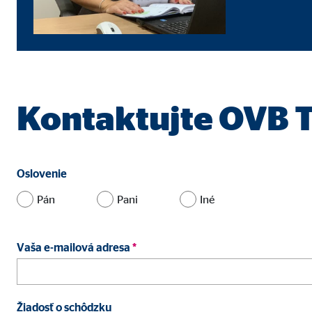
Označenie:
uid,
Poskytovateľ:
Adf
Účel:
ad 
Životnosť:
2 me
Kontaktujte OVB T
Externé médiá
Obsah z video- a mapových platforiem je predvolene
Oslovenie
ďalší manuálny súhlas.
Pán
Pani
Iné
YouTube
Vaša e-mailová adresa
*
Označenie:
you
Poskytovateľ:
Goog
Žiadosť o schôdzku