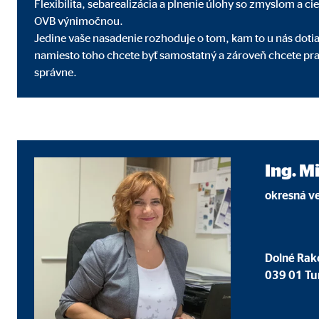
Google AdSense
Flexibilita, sebarealizácia a plnenie úlohy so zmyslom a ci
OVB výnimočnou.
Označenie:
_gcl
Jedine vaše nasadenie rozhoduje o tom, kam to u nás dot
namiesto toho chcete byť samostatný a zároveň chcete pr
Poskytovateľ:
Goog
správne.
Účel:
Mera
Životnosť:
3 me
Doubleclick
Ing. M
Označenie:
DSID
okresná ve
Poskytovateľ:
Goog
Účel:
Vytv
Dolné Rak
Životnosť:
až d
039 01 Tur
Adform | Príjemca: OVB, Adform A/S