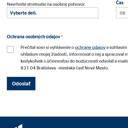
Účel:
Vkla
Čas
Navrhnite stretnutie na osobný pohovor.
Životnosť:
24 
Google Maps
Ochrana osobných údajov
*
Označenie:
goo
Prečítal som si vyhlásenie o
ochrane údajov
a súhlasím 
Poskytovateľ:
Goog
ohľadom mojej žiadosti, informoval o nej a spracoval mo
kedykoľvek s účinnosťou do budúcnosti odvolať e-mai
Účel:
Vkla
831 04 Bratislava - mestská časť Nové Mesto.
Životnosť:
24 
Odoslať