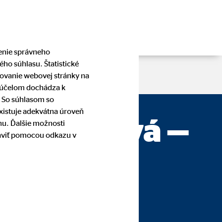
čenie správneho
ho súhlasu. Štatistické
pšovanie webovej stránky na
o účelom dochádza k
. So súhlasom so
existuje adekvátna úroveň
am Pálešová —
nu. Ďalšie možnosti
raviť pomocou odkazu v
e Teplice