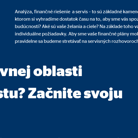
 štatistických údajov o používaní a návštevnosti webovej stránky
Analýza, finančné riešenie a servis – to sú základné kam
o 26 mesiacov
ktorom si vyhradíme dostatok času na to, aby sme vás spozn
budúcnosti? Aké sú vaše želania a ciele? Na základe toho
individuálne požiadavky. Aby sme vaše finančné plány mo
pravidelne sa budeme stretávať na servisných rozhovoroc
personalizovanej reklamy. Za týmto účelom sa údaje prenášajú poskytovate
vnej oblasti
tu? Začnite svoju
book Ireland Ltd.
z na profily používateľov
siace