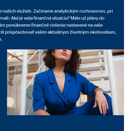
ene našich služieb. Začíname analytickým rozhovorom, pri
ali: Aká je vaša finančná situácia? Máte už plány do
 vám ponúkneme finančné riešenie nastavené na vaše
hli prispôsobovať vašim aktuálnym životným okolnostiam,
h.
ľom tretích strán, ktorí