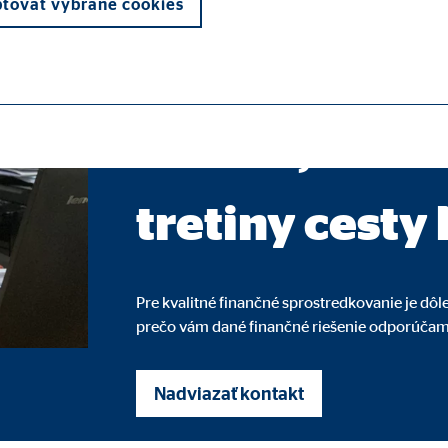
okresná vedúca pre OVB Allfinanz Slove
tovať vybrané cookies
Keď dokážete 
otázku, máte
otrebné na správne fungovanie webovej stránky.
tretiny cesty
ypo_user
Pre kvalitné finančné sprostredkovanie je dôl
3 Association
prečo vám dané finančné riešenie odporúčam 
enie používateľských nastavení
Nadviazať kontakt
s návštevy webovej stránky