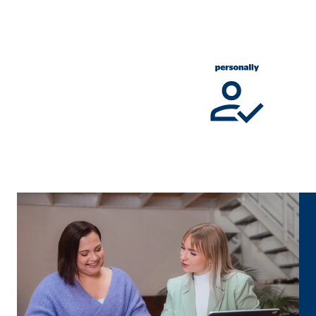
Súhlas s cookies
Označenie:
cook
Poskytovateľ:
min
Účel:
Sprá
Životnosť:
1 ro
Štatistické cookies
Štatistické cookie zhromažďujú informácie anonymn
Google Analytics, Google Tag Manager
Označenie:
_ga,
Poskytovateľ:
Goog