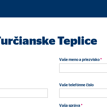
 C
orm A/S
campaign
siace
určianske Teplice
 blokovaný. Ak sú akceptované cookies z externých médií, prístup k tomut
Vaše meno a priezvisko
*
Vaše telefónne číslo
tube
le Ireland Ltd.
Vaša správa
*