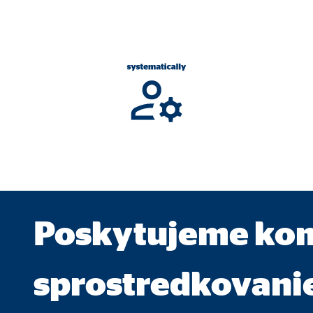
ie_consent_v2
dshape
va nastavenia súhlasu
k
e. Tieto informácie nám pomáhajú pochopiť, ako naši návštevníci používa
Poskytujeme ko
 _gat_UA-41411249-4, _gid, _gat_UA-8888-99
sprostredkovani
le Ireland Ltd.