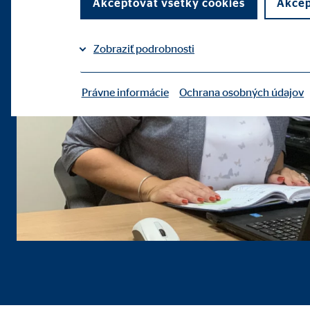
Akceptovať všetky cookies
Akcep
Zobraziť podrobnosti
Právne informácie
Ochrana osobných údajov
|
Potrebné cookies
Potrebné cookies umožňujú základné funkcie a sú p
Benutzereinstellungen
Označenie:
fe_t
Poskytovateľ:
TYPO
Účel:
Ulož
Životnosť:
poča