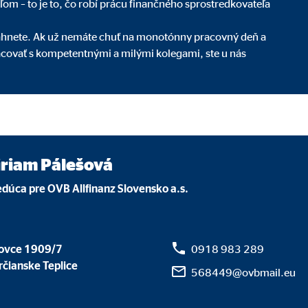
eľom – to je to, čo robí prácu finančného sprostredkovateľa
_au
iahnete. Ak už nemáte chuť na monotónny pracovný deň a
acovať s kompetentnými a milými kolegami, ste u nás
le Ireland Ltd.
nie účinnosti reklamy
siace
iriam Pálešová
, RUL, id
dúca pre OVB Allfinanz Slovensko a.s.
le Ireland Ltd.
orenie profilu pre príslušnú reklamu
ovce 1909/7
0918 983 289
o 1 roka
čianske Teplice
568449@ovbmail.eu