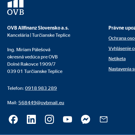
OVB Allfinanz Slovensko a.s.
Právne upo
Kancelária | Turčianske Teplice
Ochrana oso
Vyhlásenie o
Ing. Miriam Pálešová
okresná vedúca pre OVB
Netiketa
Dolné Rakovce 1909/7
Nastavenia 
039 01 Turčianske Teplice
Telefon:
0918 983 289
Mail:
568449@ovbmail.eu