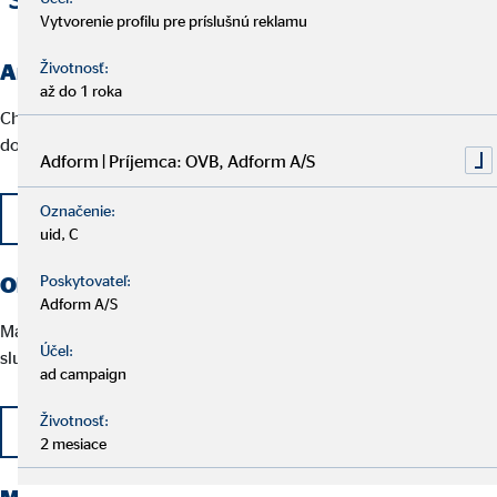
Vytvorenie profilu pre príslušnú reklamu
Anketár
Životnosť:
až do 1 roka
Chcete sa podeliť o dobrú skúsenosť a z pohodlia domova
dobrým odporúčaním?
Adform | Príjemca: OVB, Adform A/S
Označenie:
Napíšte nám
uid, C
Obchodník
Poskytovateľ:
Adform A/S
Máte chuť stať sa finančným odborníkom a poskytovať finančné
Účel:
služby vo svojom meste?
ad campaign
Životnosť:
Napíšte nám
2 mesiace
Manažér