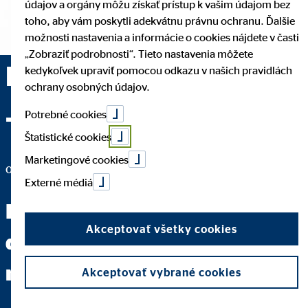
údajov a orgány môžu získať prístup k vašim údajom bez
toho, aby vám poskytli adekvátnu právnu ochranu. Ďalšie
možnosti nastavenia a informácie o cookies nájdete v časti
„Zobraziť podrobnosti“. Tieto nastavenia môžete
Ing. Vladimír Činčura
kedykoľvek upraviť pomocou odkazu v našich pravidlách
ochrany osobných údajov.
— Bratislava
Potrebné cookies
Štatistické cookies
Marketingové cookies
okresný riaditeľ pre OVB Allfinanz Slovensko a.s.
Externé médiá
Kvalita znamená robiť to
Akceptovať všetky cookies
dobre aj vtedy, keď sa nikto
nepozerá.
Akceptovať vybrané cookies