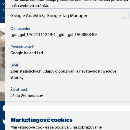
vaše finančné plány mohli prispôsobovať vašim aktuálnym
našu webovú stránku.
životným okolnostiam, pravidelne sa budeme stretávať na
Google Analytics, Google Tag Manager
servisných rozhovoroch.
Označenie:
_ga, _gat_UA-41411249-4, _gid, _gat_UA-8888-99
Poskytovateľ:
Google Ireland Ltd.
Účel:
Zber štatistických údajov o používaní a návštevnosti webovej
stránky
Životnosť:
až do 26 mesiacov
Chcete sa v pracovnej oblasti
vydať na novú cestu? Začnite
Marketingové cookies
Marketingové cookies sa používajú na zobrazovanie