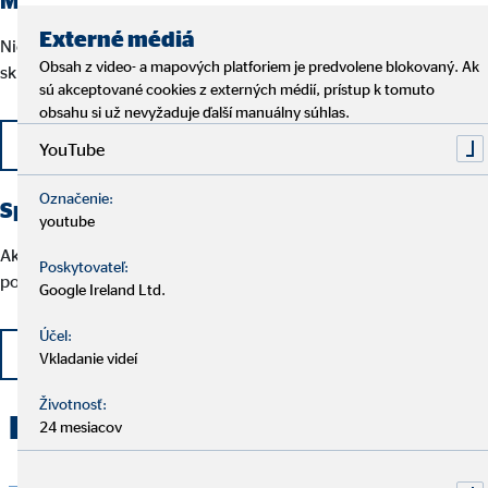
Externé médiá
Nie je vám cudzie manažovať tím spoľahlivých ľudí? Môžete u nás
Obsah z video- a mapových platforiem je predvolene blokovaný. Ak
skúsiť svoje kvality.
sú akceptované cookies z externých médií, prístup k tomuto
obsahu si už nevyžaduje ďalší manuálny súhlas.
Napíšte nám
YouTube
Označenie:
Spolumajiteľ firmy
youtube
Ak sú vaše ambície vyššie a dokážete viesť samostatných
Poskytovateľ:
podnikateľov, tak toto je vaša cesta.
Google Ireland Ltd.
Účel:
Napíšte nám
Vkladanie videí
Životnosť:
Recenzie klientov
24 mesiacov