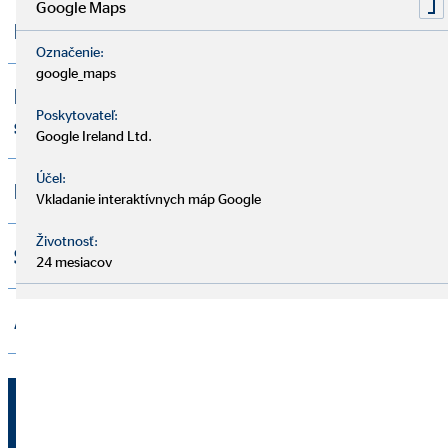
Google Maps
MUDr. Miriam Bilačičová
Označenie:
google_maps
Richard Szabo - Promosys, majiteľ
Poskytovateľ:
stavebnej firmy
Google Ireland Ltd.
Účel:
Martin Toman
Vkladanie interaktívnych máp Google
Životnosť:
Sandra
24 mesiacov
Andrej
Ing. Vladimír Činčura
okresný riaditeľ pre OVB Allfinanz