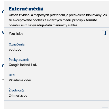
Externé médiá
Čas
Obsah z video- a mapových platforiem je predvolene blokovaný. Ak
:
sú akceptované cookies z externých médií, prístup k tomuto
obsahu si už nevyžaduje ďalší manuálny súhlas.
Vaša správa
*
YouTube
Označenie:
youtube
Poskytovateľ:
Google Ireland Ltd.
Ochrana osobných údajov
*
Prečítal som si vyhlásenie o
ochrane údajov
a súhlasím s
Účel:
Vkladanie videí
tým, že spoločnosť OVB Allfinanz Slovensko a.s. použije
informácie a kontaktné údaje, ktoré som uviedol, aby
Životnosť:
ma kontaktoval ohľadom mojej žiadosti, informoval o
24 mesiacov
nej a spracoval moju žiadosť. To platí najmä pre použitie
e-mailovej adresy a telefónneho čísla na vyššie uvedené