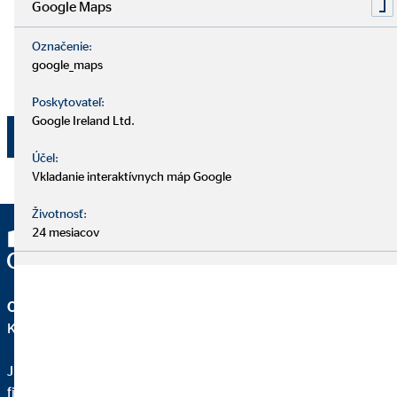
účely. Súhlas je možné kedykoľvek s účinnosťou do
Google Maps
budúcnosti odvolať e-mailom na adresu
dpo@ovb.sk
alebo poštou na adresu zodpovedného pracovníka OVB
Označenie:
google_maps
Allfinanz Slovensko a.s., , Vajnorská 100/A, 831 04
Bratislava - mestská časť Nové Mesto.
Poskytovateľ:
Google Ireland Ltd.
Odoslať
Účel:
Vkladanie interaktívnych máp Google
Životnosť:
24 mesiacov
OVB Allfinanz Slovensko a.s.
Kancelária | Nové Mesto nad Váhom
Juraj Masár
finančný expert pre OVB