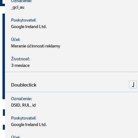
Označenie:
_gcl_au
Juraj Masár
Poskytovateľ:
Google Ireland Ltd.
finančný expert pre OVB Allfinanz
Slovensko a.s.
Účel:
Meranie účinnosti reklamy
Čulenova 8
Životnosť:
915 01 Nové Mesto nad Váhom
3 mesiace
+421917440997
Doubleclick
masarjuraj@ovbmail.eu
Označenie:
DSID, RUL, id
Kontaktujte OVB Nové Mesto
Poskytovateľ:
nad Váhom
Google Ireland Ltd.
Účel: