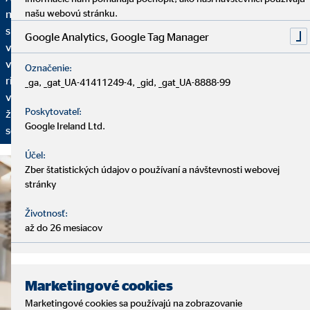
našu webovú stránku.
našich služieb. Začíname analytickým rozhovorom, pri ktorom
si vyhradíme dostatok času na to, aby sme vás spoznali: Aká je
Google Analytics, Google Tag Manager
vaša finančná situácia? Máte už plány do budúcnosti? Aké sú
vaše želania a ciele? Na základe toho vám ponúkneme finančné
Označenie:
riešenie nastavené na vaše individuálne požiadavky. Aby sme
_ga, _gat_UA-41411249-4, _gid, _gat_UA-8888-99
vaše finančné plány mohli prispôsobovať vašim aktuálnym
Poskytovateľ:
životným okolnostiam, pravidelne sa budeme stretávať na
Google Ireland Ltd.
servisných rozhovoroch.
Účel:
Zber štatistických údajov o používaní a návštevnosti webovej
stránky
Životnosť:
až do 26 mesiacov
Marketingové cookies
Marketingové cookies sa používajú na zobrazovanie