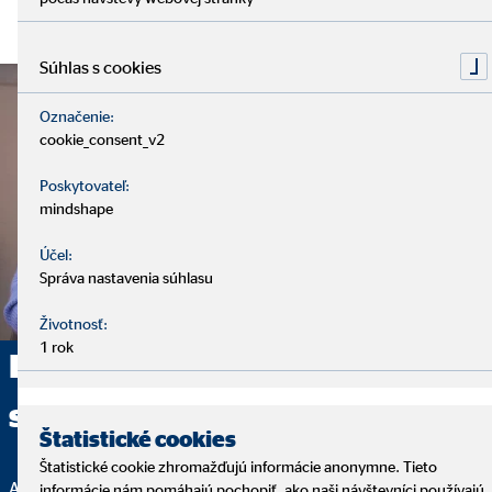
Súhlas s cookies
Označenie:
cookie_consent_v2
Poskytovateľ:
mindshape
Účel:
Správa nastavenia súhlasu
Životnosť:
1 rok
Poskytujeme komplexné
sprostredkovanie
Štatistické cookies
Štatistické cookie zhromažďujú informácie anonymne. Tieto
Analýza, finančné riešenie a servis – to sú základné kamene
informácie nám pomáhajú pochopiť, ako naši návštevníci používajú