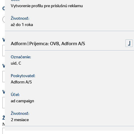
Vytvorenie profilu pre príslušnú reklamu
Oslovenie
Životnosť:
Pán
Pani
Iné
až do 1 roka
Vaše meno a priezvisko
*
Adform | Príjemca: OVB, Adform A/S
Označenie:
uid, C
Vaša e-mailová adresa
*
Poskytovateľ:
Adform A/S
Vaše telefónne číslo
Účel:
ad campaign
Životnosť:
Žiadosť o schôdzku
2 mesiace
Navrhnite stretnutie na osobný pohovor.