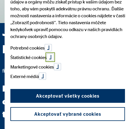
údajov a orgány môžu získať prístup k vašim údajom bez
toho, aby vám poskytli adekvátnu právnu ochranu. Ďalšie
možnosti nastavenia a informácie o cookies nájdete v časti
„Zobraziť podrobnosti“. Tieto nastavenia môžete
Juraj Masár — Nové
kedykoľvek upraviť pomocou odkazu v našich pravidlách
ochrany osobných údajov.
Mesto nad Váhom
Potrebné cookies
Štatistické cookies
Marketingové cookies
finančný expert pre OVB Allfinanz Slovensko a.s.
Externé médiá
Keď dokážete jasne položiť
Akceptovať všetky cookies
otázku, máte za sebou dve
tretiny cesty k odpovedi.
Akceptovať vybrané cookies