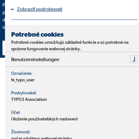
Pre kvalitné finančné sprostredkovanie je dôležité, aby ste
Zobraziť podrobnosti
pochopili každý krok. Podrobne vám vysvetlím, prečo vám
dané finančné riešenie odporúčam a do akej miery spĺňa vaše
individuálne požiadavky.
Právne informácie
Ochrana osobných údajov
|
Potrebné cookies
Potrebné cookies umožňujú základné funkcie a sú potrebné na
Nadviazať kontakt
správne fungovanie webovej stránky.
Benutzereinstellungen
Označenie:
fe_typo_user
Poskytovateľ:
TYPO3 Association
Účel:
Uloženie používateľských nastavení
Životnosť:
počas návštevy webovej stránky