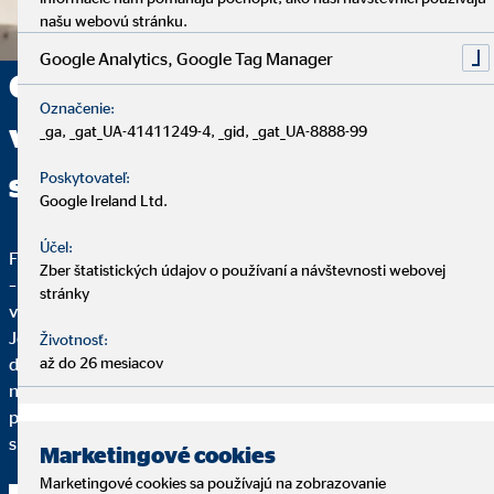
našu webovú stránku.
Google Analytics, Google Tag Manager
Chcete sa v pracovnej oblasti
Označenie:
vydať na novú cestu? Začnite
_ga, _gat_UA-41411249-4, _gid, _gat_UA-8888-99
svoju kariéru u nás!
Poskytovateľ:
Google Ireland Ltd.
Účel:
Flexibilita, sebarealizácia a plnenie úlohy so zmyslom a cieľom
Zber štatistických údajov o používaní a návštevnosti webovej
– to je to, čo robí prácu finančného sprostredkovateľa OVB
stránky
výnimočnou.
Jedine vaše nasadenie rozhoduje o tom, kam to u nás
Životnosť:
dotiahnete. Ak už nemáte chuť na monotónny pracovný deň a
až do 26 mesiacov
namiesto toho chcete byť samostatný a zároveň chcete
pracovať s kompetentnými a milými kolegami, ste u nás
správne.
Marketingové cookies
Marketingové cookies sa používajú na zobrazovanie