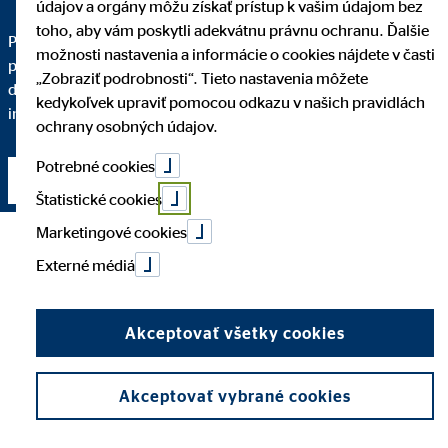
údajov a orgány môžu získať prístup k vašim údajom bez
toho, aby vám poskytli adekvátnu právnu ochranu. Ďalšie
Pre kvalitné finančné sprostredkovanie je dôležité, aby ste
možnosti nastavenia a informácie o cookies nájdete v časti
pochopili každý krok. Podrobne vám vysvetlím, prečo vám
„Zobraziť podrobnosti“. Tieto nastavenia môžete
dané finančné riešenie odporúčam a do akej miery spĺňa vaše
kedykoľvek upraviť pomocou odkazu v našich pravidlách
individuálne požiadavky.
ochrany osobných údajov.
Potrebné cookies
Nadviazať kontakt
Štatistické cookies
Marketingové cookies
Externé médiá
Akceptovať všetky cookies
Akceptovať vybrané cookies