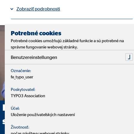
Zobraziť podrobnosti
Právne informácie
Ochrana osobných údajov
|
Potrebné cookies
Potrebné cookies umožňujú základné funkcie a sú potrebné na
správne fungovanie webovej stránky.
Benutzereinstellungen
Označenie:
fe_typo_user
Poskytovateľ:
TYPO3 Association
Poskytujeme komplexné
Účel:
Uloženie používateľských nastavení
sprostredkovanie
Životnosť:
počas návštevy webovej stránky