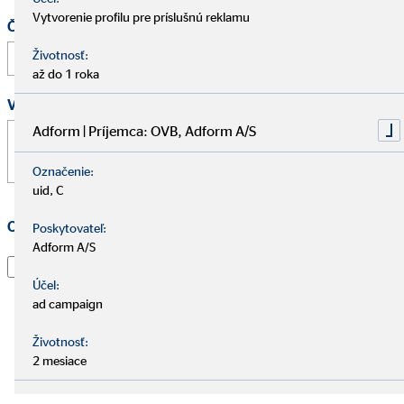
Vytvorenie profilu pre príslušnú reklamu
Čas
:
Životnosť:
až do 1 roka
Vaša správa
*
Adform | Príjemca: OVB, Adform A/S
Označenie:
uid, C
Ochrana osobných údajov
*
Poskytovateľ:
Adform A/S
Prečítal som si vyhlásenie o
ochrane údajov
a súhlasím s
tým, že spoločnosť OVB Allfinanz Slovensko a.s. použije
Účel:
informácie a kontaktné údaje, ktoré som uviedol, aby
ad campaign
ma kontaktoval ohľadom mojej žiadosti, informoval o
Životnosť:
nej a spracoval moju žiadosť. To platí najmä pre použitie
2 mesiace
e-mailovej adresy a telefónneho čísla na vyššie uvedené
účely. Súhlas je možné kedykoľvek s účinnosťou do