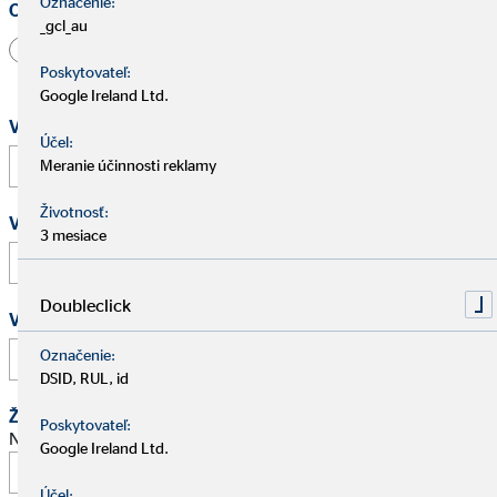
Označenie:
Oslovenie
_gcl_au
Pán
Pani
Iné
Poskytovateľ:
Google Ireland Ltd.
Vaše meno a priezvisko
*
Účel:
Meranie účinnosti reklamy
Životnosť:
Vaša e-mailová adresa
*
3 mesiace
Doubleclick
Vaše telefónne číslo
Označenie:
DSID, RUL, id
Žiadosť o schôdzku
Poskytovateľ:
Navrhnite stretnutie na osobný pohovor.
Google Ireland Ltd.
Účel: