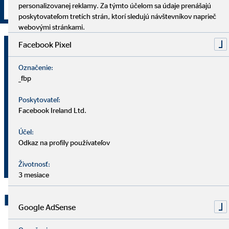
personalizovanej reklamy. Za týmto účelom sa údaje prenášajú
Podať žiadosť
poskytovateľom tretích strán, ktorí sledujú návštevníkov naprieč
webovými stránkami.
Facebook Pixel
Margita Babicová
okresná vedúca pre OVB Allfinanz
Označenie:
Slovensko a.s.
_fbp
Poskytovateľ:
Obrancov mieru 1774/12
Facebook Ireland Ltd.
026 01 Dolný Kubín
Účel:
0907 983 504
Odkaz na profily používateľov
babicovamargita@ovbmail.eu
Životnosť:
3 mesiace
Kontaktujte OVB Dolný Kubín
Google AdSense