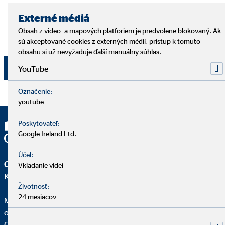
budúcnosti odvolať e-mailom na adresu
dpo@ovb.sk
alebo poštou na adresu zodpovedného pracovníka OVB
Externé médiá
Allfinanz Slovensko a.s., , Vajnorská 100/A, 831 04
Obsah z video- a mapových platforiem je predvolene blokovaný. Ak
Bratislava - mestská časť Nové Mesto.
sú akceptované cookies z externých médií, prístup k tomuto
obsahu si už nevyžaduje ďalší manuálny súhlas.
Odoslať
YouTube
Označenie:
youtube
Poskytovateľ:
Google Ireland Ltd.
Účel:
OVB Allfinanz Slovensko a.s.
Vkladanie videí
Kancelária | Dolný Kubín
Životnosť:
24 mesiacov
Margita Babicová
okresná vedúca pre OVB
Obrancov mieru 1774/12