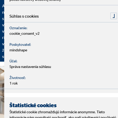
Analýza, finančné riešenie a servis – to sú základné kamene
našich služieb. Začíname analytickým rozhovorom, pri ktorom
Súhlas s cookies
si vyhradíme dostatok času na to, aby sme vás spoznali: Aká je
vaša finančná situácia? Máte už plány do budúcnosti? Aké sú
Označenie:
vaše želania a ciele? Na základe toho vám ponúkneme finančné
cookie_consent_v2
riešenie nastavené na vaše individuálne požiadavky. Aby sme
vaše finančné plány mohli prispôsobovať vašim aktuálnym
Poskytovateľ:
životným okolnostiam, pravidelne sa budeme stretávať na
mindshape
servisných rozhovoroch.
Účel:
Správa nastavenia súhlasu
Životnosť:
1 rok
Štatistické cookies
Štatistické cookie zhromažďujú informácie anonymne. Tieto
informácie nám pomáhajú pochopiť, ako naši návštevníci používajú