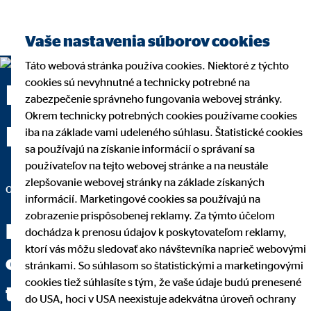
Vaše nastavenia súborov cookies
Táto webová stránka používa cookies. Niektoré z týchto
cookies sú nevyhnutné a technicky potrebné na
Margita Babicová —
zabezpečenie správneho fungovania webovej stránky.
Okrem technicky potrebných cookies používame cookies
Dolný Kubín
iba na základe vami udeleného súhlasu. Štatistické cookies
sa používajú na získanie informácií o správaní sa
používateľov na tejto webovej stránke a na neustále
zlepšovanie webovej stránky na základe získaných
okresná vedúca pre OVB Allfinanz Slovensko a.s.
informácií. Marketingové cookies sa používajú na
zobrazenie prispôsobenej reklamy. Za týmto účelom
Keď dokážete jasne položiť
dochádza k prenosu údajov k poskytovateľom reklamy,
ktorí vás môžu sledovať ako návštevníka naprieč webovými
otázku, máte za sebou dve
stránkami. So súhlasom so štatistickými a marketingovými
cookies tiež súhlasíte s tým, že vaše údaje budú prenesené
tretiny cesty k odpovedi.
do USA, hoci v USA neexistuje adekvátna úroveň ochrany