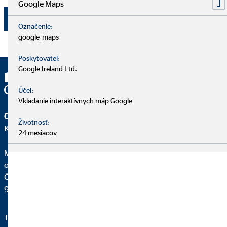
Google Maps
Odoslať
Označenie:
google_maps
Poskytovateľ:
Google Ireland Ltd.
Účel:
Vkladanie interaktívnych máp Google
OVB Allfinanz Slovensko a.s.
Životnosť:
Kancelária | Skalica
24 mesiacov
Marián Romančík
okresný riaditeľ pre OVB
Čulenova 2/A
909 01 Skalica
Telefon:
421 907 983 418