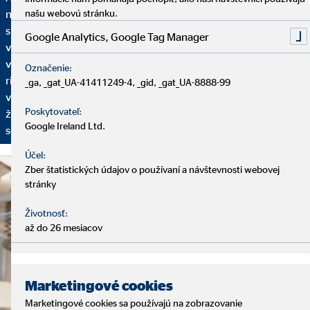
našu webovú stránku.
našich služieb. Začíname analytickým rozhovorom, pri ktorom
si vyhradíme dostatok času na to, aby sme vás spoznali: Aká je
Google Analytics, Google Tag Manager
vaša finančná situácia? Máte už plány do budúcnosti? Aké sú
vaše želania a ciele? Na základe toho vám ponúkneme finančné
Označenie:
riešenie nastavené na vaše individuálne požiadavky. Aby sme
_ga, _gat_UA-41411249-4, _gid, _gat_UA-8888-99
vaše finančné plány mohli prispôsobovať vašim aktuálnym
Poskytovateľ:
životným okolnostiam, pravidelne sa budeme stretávať na
Google Ireland Ltd.
servisných rozhovoroch.
Účel:
Zber štatistických údajov o používaní a návštevnosti webovej
stránky
Životnosť:
až do 26 mesiacov
Marketingové cookies
Marketingové cookies sa používajú na zobrazovanie