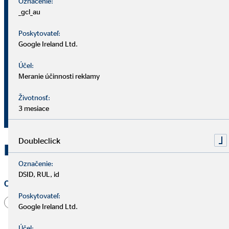
Označenie:
_gcl_au
okresný riaditeľ pre OVB Allfinanz
Slovensko a.s.
Poskytovateľ:
Google Ireland Ltd.
Čulenova 2/A
Účel:
909 01 Skalica
Meranie účinnosti reklamy
421 907 983 418
Životnosť:
3 mesiace
romancikmarian@ovbmail.eu
Doubleclick
Kontaktujte OVB Skalica
Označenie:
DSID, RUL, id
Oslovenie
Poskytovateľ:
Pán
Pani
Iné
Google Ireland Ltd.
Účel: