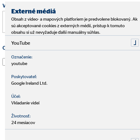
Vaša správa
*
Externé médiá
Obsah z video- a mapových platforiem je predvolene blokovaný. Ak
sú akceptované cookies z externých médií, prístup k tomuto
obsahu si už nevyžaduje ďalší manuálny súhlas.
YouTube
Ochrana osobných údajov
*
Označenie:
Prečítal som si vyhlásenie o
ochrane údajov
a súhlasím s
youtube
tým, že spoločnosť OVB Allfinanz Slovensko a.s. použije
informácie a kontaktné údaje, ktoré som uviedol, aby
Poskytovateľ:
ma kontaktoval ohľadom mojej žiadosti, informoval o
Google Ireland Ltd.
nej a spracoval moju žiadosť. To platí najmä pre použitie
Účel:
e-mailovej adresy a telefónneho čísla na vyššie uvedené
Vkladanie videí
účely. Súhlas je možné kedykoľvek s účinnosťou do
budúcnosti odvolať e-mailom na adresu
dpo@ovb.sk
Životnosť:
alebo poštou na adresu zodpovedného pracovníka OVB
24 mesiacov
Allfinanz Slovensko a.s., , Vajnorská 100/A, 831 04
Bratislava - mestská časť Nové Mesto.