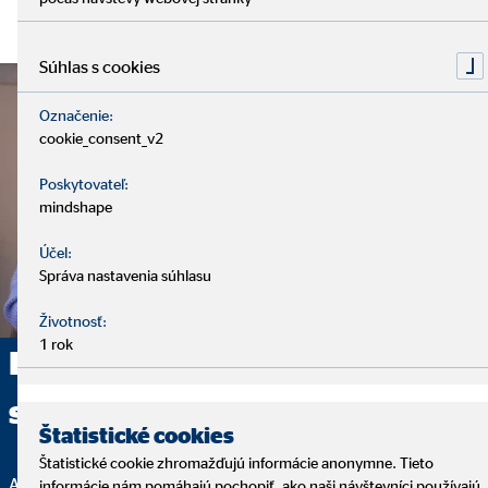
Súhlas s cookies
Označenie:
cookie_consent_v2
Poskytovateľ:
mindshape
Účel:
Správa nastavenia súhlasu
Životnosť:
1 rok
Poskytujeme komplexné
sprostredkovanie
Štatistické cookies
Štatistické cookie zhromažďujú informácie anonymne. Tieto
Analýza, finančné riešenie a servis – to sú základné kamene
informácie nám pomáhajú pochopiť, ako naši návštevníci používajú