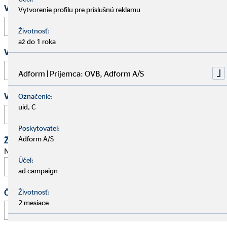
Vaše meno a priezvisko
*
Vytvorenie profilu pre príslušnú reklamu
Životnosť:
až do 1 roka
Vaša e-mailová adresa
*
Adform | Príjemca: OVB, Adform A/S
Vaše telefónne číslo
Označenie:
uid, C
Poskytovateľ:
Adform A/S
Žiadosť o schôdzku
Navrhnite stretnutie na osobný pohovor.
Účel:
ad campaign
Čas
Životnosť:
2 mesiace
: