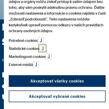
údajov a orgány môžu získať prístup k vašim údajom bez
toho, aby vám poskytli adekvátnu právnu ochranu. Ďalšie
možnosti nastavenia a informácie o cookies nájdete v časti
„Zobraziť podrobnosti“. Tieto nastavenia môžete
Marián Romančík —
kedykoľvek upraviť pomocou odkazu v našich pravidlách
ochrany osobných údajov.
Skalica
Potrebné cookies
Štatistické cookies
Marketingové cookies
okresný riaditeľ pre OVB Allfinanz Slovensko a.s.
Externé médiá
Keď dokážete jasne položiť
Akceptovať všetky cookies
otázku, máte za sebou dve
tretiny cesty k odpovedi.
Akceptovať vybrané cookies