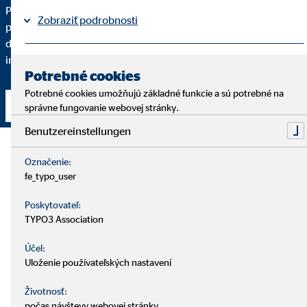
Pre kvalitné finančné sprostredkovanie je dôležité, aby ste
Zobraziť podrobnosti
pochopili každý krok. Podrobne vám vysvetlím, prečo vám
dané finančné riešenie odporúčam a do akej miery spĺňa vaše
individuálne požiadavky.
Právne informácie
Ochrana osobných údajov
|
Potrebné cookies
Potrebné cookies umožňujú základné funkcie a sú potrebné na
Nadviazať kontakt
správne fungovanie webovej stránky.
Benutzereinstellungen
Označenie:
fe_typo_user
Poskytovateľ:
TYPO3 Association
Účel:
Uloženie používateľských nastavení
Životnosť:
počas návštevy webovej stránky