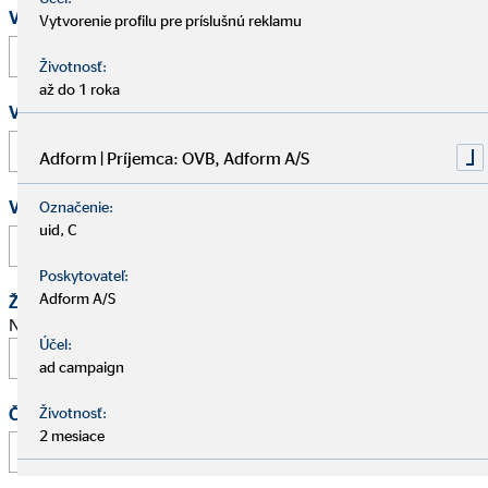
Vaše meno a priezvisko
*
Vytvorenie profilu pre príslušnú reklamu
Životnosť:
až do 1 roka
Vaša e-mailová adresa
*
Adform | Príjemca: OVB, Adform A/S
Vaše telefónne číslo
Označenie:
uid, C
Poskytovateľ:
Adform A/S
Žiadosť o schôdzku
Navrhnite stretnutie na osobný pohovor.
Účel:
ad campaign
Čas
Životnosť:
2 mesiace
: