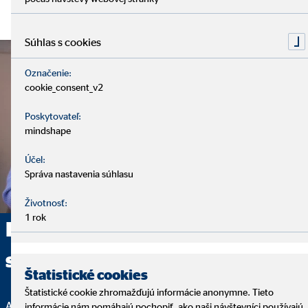
Súhlas s cookies
Označenie:
cookie_consent_v2
Poskytovateľ:
mindshape
Účel:
Správa nastavenia súhlasu
Životnosť:
1 rok
Poskytujeme komplexné
sprostredkovanie
Štatistické cookies
Štatistické cookie zhromažďujú informácie anonymne. Tieto
Analýza, finančné riešenie a servis – to sú základné kamene
informácie nám pomáhajú pochopiť, ako naši návštevníci používajú