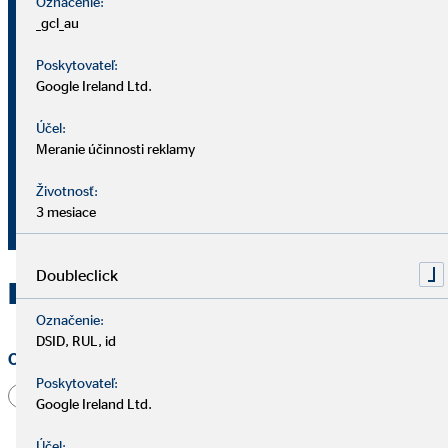
Označenie:
_gcl_au
okresný vedúci pre OVB Allfinanz
Slovensko a.s.
Poskytovateľ:
Google Ireland Ltd.
Drevárska 23
Účel:
902 01 Pezinok
Meranie účinnosti reklamy
0911 669 287
Životnosť:
3 mesiace
snopekpeterdominik@ovbmail.eu
Doubleclick
Kontaktujte OVB Pezinok
Označenie:
DSID, RUL, id
Oslovenie
Poskytovateľ:
Pán
Pani
Iné
Google Ireland Ltd.
Účel: