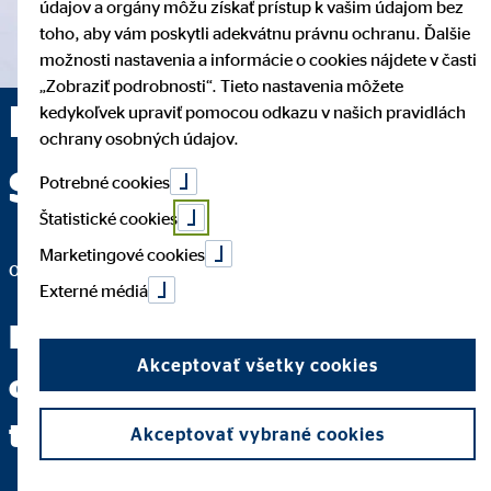
údajov a orgány môžu získať prístup k vašim údajom bez
toho, aby vám poskytli adekvátnu právnu ochranu. Ďalšie
možnosti nastavenia a informácie o cookies nájdete v časti
„Zobraziť podrobnosti“. Tieto nastavenia môžete
Mgr. Peter Dominik
kedykoľvek upraviť pomocou odkazu v našich pravidlách
ochrany osobných údajov.
Snopek — Pezinok
Potrebné cookies
Štatistické cookies
Marketingové cookies
okresný vedúci pre OVB Allfinanz Slovensko a.s.
Externé médiá
Keď dokážete jasne položiť
Akceptovať všetky cookies
otázku, máte za sebou dve
tretiny cesty k odpovedi.
Akceptovať vybrané cookies