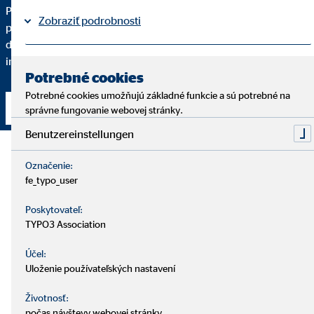
Pre kvalitné finančné sprostredkovanie je dôležité, aby ste
Zobraziť podrobnosti
pochopili každý krok. Podrobne vám vysvetlím, prečo vám
dané finančné riešenie odporúčam a do akej miery spĺňa vaše
individuálne požiadavky.
Právne informácie
Ochrana osobných údajov
|
Potrebné cookies
Potrebné cookies umožňujú základné funkcie a sú potrebné na
Nadviazať kontakt
správne fungovanie webovej stránky.
Benutzereinstellungen
Označenie:
fe_typo_user
Poskytovateľ:
TYPO3 Association
Účel:
Uloženie používateľských nastavení
Životnosť:
počas návštevy webovej stránky