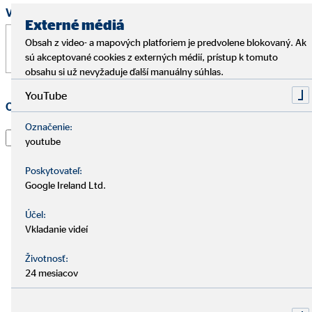
Vaša správa
*
Externé médiá
Obsah z video- a mapových platforiem je predvolene blokovaný. Ak
sú akceptované cookies z externých médií, prístup k tomuto
obsahu si už nevyžaduje ďalší manuálny súhlas.
YouTube
Ochrana osobných údajov
*
Označenie:
Prečítal som si vyhlásenie o
ochrane údajov
a súhlasím s
youtube
tým, že spoločnosť OVB Allfinanz Slovensko a.s. použije
informácie a kontaktné údaje, ktoré som uviedol, aby
Poskytovateľ:
ma kontaktoval ohľadom mojej žiadosti, informoval o
Google Ireland Ltd.
nej a spracoval moju žiadosť. To platí najmä pre použitie
Účel:
e-mailovej adresy a telefónneho čísla na vyššie uvedené
Vkladanie videí
účely. Súhlas je možné kedykoľvek s účinnosťou do
budúcnosti odvolať e-mailom na adresu
dpo@ovb.sk
Životnosť:
alebo poštou na adresu zodpovedného pracovníka OVB
24 mesiacov
Allfinanz Slovensko a.s., , Vajnorská 100/A, 831 04
Bratislava - mestská časť Nové Mesto.