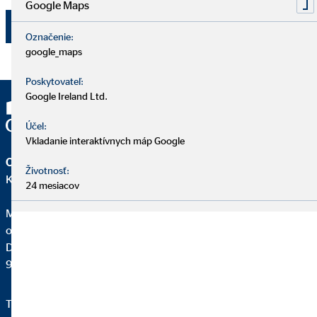
Google Maps
Odoslať
Označenie:
google_maps
Poskytovateľ:
Google Ireland Ltd.
Účel:
Vkladanie interaktívnych máp Google
OVB Allfinanz Slovensko a.s.
Životnosť:
Kancelária | Pezinok
24 mesiacov
Mgr. Peter Dominik Snopek
okresný vedúci pre OVB
Drevárska 23
902 01 Pezinok
Telefon:
0911 669 287