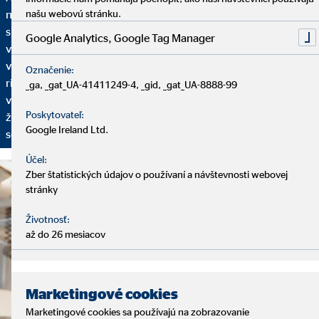
našu webovú stránku.
našich služieb. Začíname analytickým rozhovorom, pri ktorom
si vyhradíme dostatok času na to, aby sme vás spoznali: Aká je
Google Analytics, Google Tag Manager
vaša finančná situácia? Máte už plány do budúcnosti? Aké sú
vaše želania a ciele? Na základe toho vám ponúkneme finančné
Označenie:
riešenie nastavené na vaše individuálne požiadavky. Aby sme
_ga, _gat_UA-41411249-4, _gid, _gat_UA-8888-99
vaše finančné plány mohli prispôsobovať vašim aktuálnym
Poskytovateľ:
životným okolnostiam, pravidelne sa budeme stretávať na
Google Ireland Ltd.
servisných rozhovoroch.
Účel:
Zber štatistických údajov o používaní a návštevnosti webovej
stránky
Životnosť:
až do 26 mesiacov
Marketingové cookies
Marketingové cookies sa používajú na zobrazovanie