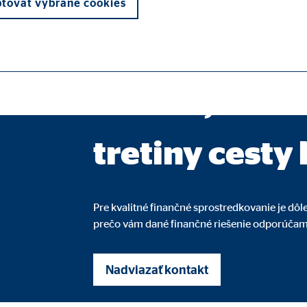
okresná riaditeľka pre OVB Allfinanz Slo
tovať vybrané cookies
Keď dokážete 
otázku, máte
otrebné na správne fungovanie webovej stránky.
tretiny cesty
ypo_user
Pre kvalitné finančné sprostredkovanie je dôl
3 Association
prečo vám dané finančné riešenie odporúčam 
enie používateľských nastavení
Nadviazať kontakt
s návštevy webovej stránky