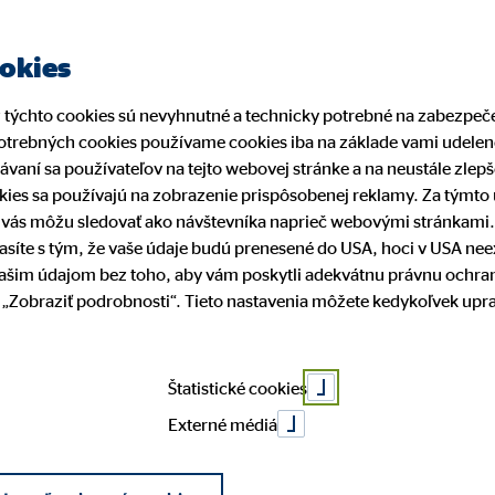
ookies
z týchto cookies sú nevyhnutné a technicky potrebné na zabezpe
trebných cookies používame cookies iba na základe vami udelené
ing
rávaní sa používateľov na tejto webovej stránke a na neustále zle
kies sa používajú na zobrazenie prispôsobenej reklamy. Za týmt
í vás môžu sledovať ako návštevníka naprieč webovými stránkami
lasíte s tým, že vaše údaje budú prenesené do USA, hoci v USA ne
PhDr. Ľud
vašim údajom bez toho, aby vám poskytli adekvátnu právnu ochra
ti „Zobraziť podrobnosti“. Tieto nastavenia môžete kedykoľvek up
Vernarská
Štatistické cookies
Externé médiá