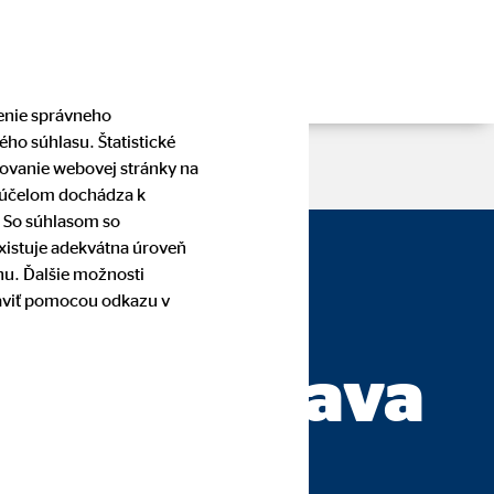
čenie správneho
ho súhlasu. Štatistické
pšovanie webovej stránky na
o účelom dochádza k
. So súhlasom so
existuje adekvátna úroveň
mila
nu. Ďalšie možnosti
raviť pomocou odkazu v
 — Bratislava