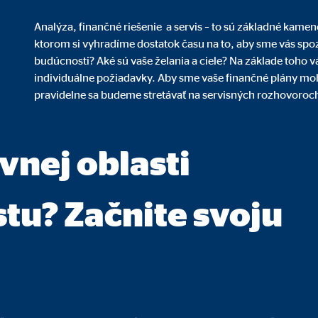
 štatistických údajov o používaní a návštevnosti webovej stránky
Analýza, finančné riešenie a servis – to sú základné kam
o 26 mesiacov
ktorom si vyhradíme dostatok času na to, aby sme vás spozn
budúcnosti? Aké sú vaše želania a ciele? Na základe toho
individuálne požiadavky. Aby sme vaše finančné plány mo
pravidelne sa budeme stretávať na servisných rozhovoroc
personalizovanej reklamy. Za týmto účelom sa údaje prenášajú poskytovate
vnej oblasti
tu? Začnite svoju
book Ireland Ltd.
z na profily používateľov
siace