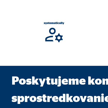
ie_consent_v2
dshape
va nastavenia súhlasu
k
e. Tieto informácie nám pomáhajú pochopiť, ako naši návštevníci používa
Poskytujeme ko
 _gat_UA-41411249-4, _gid, _gat_UA-8888-99
sprostredkovani
le Ireland Ltd.