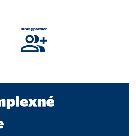
jú našu webovú stránku.
mplexné
e