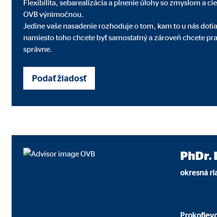
Google AdSense
Flexibilita, sebarealizácia a plnenie úlohy so zmyslom a ci
OVB výnimočnou.
Označenie:
_gcl
Jedine vaše nasadenie rozhoduje o tom, kam to u nás dot
namiesto toho chcete byť samostatný a zároveň chcete pr
Poskytovateľ:
Goog
správne.
Účel:
Mera
Podať žiadosť
Životnosť:
3 me
Doubleclick
Označenie:
DSID
Poskytovateľ:
Goog
PhDr. 
Účel:
Vytv
okresná ri
Životnosť:
až d
Adform | Príjemca: OVB, Adform A/S
Prokofiev