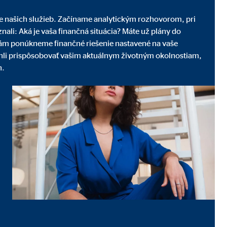
ene našich služieb. Začíname analytickým rozhovorom, pri
ali: Aká je vaša finančná situácia? Máte už plány do
 vám ponúkneme finančné riešenie nastavené na vaše
hli prispôsobovať vašim aktuálnym životným okolnostiam,
h.
ľom tretích strán, ktorí