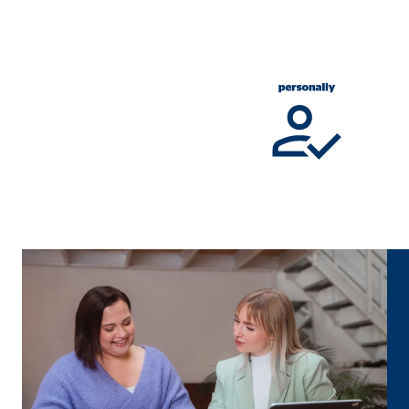
Súhlas s cookies
Označenie:
cook
Poskytovateľ:
min
Účel:
Sprá
Životnosť:
1 ro
Štatistické cookies
Štatistické cookie zhromažďujú informácie anonymn
Google Analytics, Google Tag Manager
Označenie:
_ga,
Poskytovateľ:
Goog