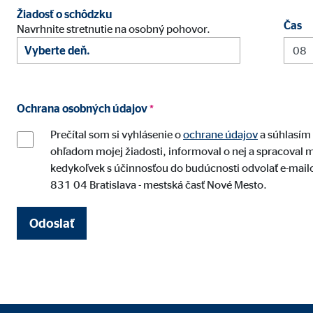
Účel:
Vkla
Žiadosť o schôdzku
Čas
Životnosť:
24 
Navrhnite stretnutie na osobný pohovor.
Google Maps
Označenie:
goo
Ochrana osobných údajov
*
Poskytovateľ:
Goog
Prečítal som si vyhlásenie o
ochrane údajov
a súhlasím 
ohľadom mojej žiadosti, informoval o nej a spracoval mo
Účel:
Vkla
kedykoľvek s účinnosťou do budúcnosti odvolať e-mai
Životnosť:
24 
831 04 Bratislava - mestská časť Nové Mesto.
Odoslať