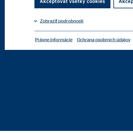
Akceptovať všetky cookies
Akcep
Zobraziť podrobnosti
Právne informácie
Ochrana osobných údajov
|
Potrebné cookies
Potrebné cookies umožňujú základné funkcie a sú p
Benutzereinstellungen
Označenie:
fe_t
Poskytovateľ:
TYPO
Účel:
Ulož
Životnosť:
poča