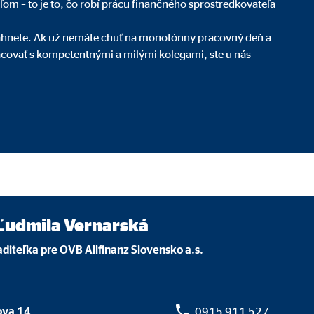
eľom – to je to, čo robí prácu finančného sprostredkovateľa
_au
iahnete. Ak už nemáte chuť na monotónny pracovný deň a
acovať s kompetentnými a milými kolegami, ste u nás
le Ireland Ltd.
nie účinnosti reklamy
siace
, RUL, id
le Ireland Ltd.
Ľudmila Vernarská
orenie profilu pre príslušnú reklamu
aditeľka pre OVB Allfinanz Slovensko a.s.
o 1 roka
ova 14
0915 911 527