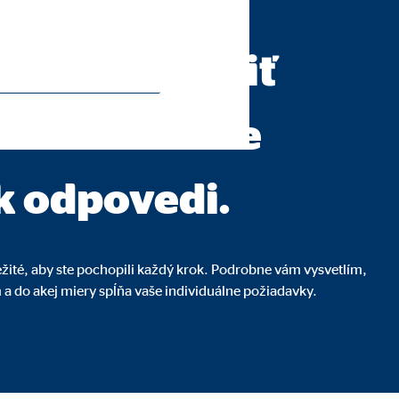
vensko a.s.
jasne položiť
 za sebou dve
 k odpovedi.
ežité, aby ste pochopili každý krok. Podrobne vám vysvetlím,
a do akej miery spĺňa vaše individuálne požiadavky.