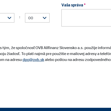
danie videí
Vaša správa
*
mesiacov
:
gle_maps
le Ireland Ltd.
s tým, že spoločnosť OVB Allfinanz Slovensko a.s. použije inform
ju žiadosť. To platí najmä pre použitie e-mailovej adresy a telef
danie interaktívnych máp Google
lom na adresu
dpo@ovb.sk
alebo poštou na adresu zodpovedného p
mesiacov