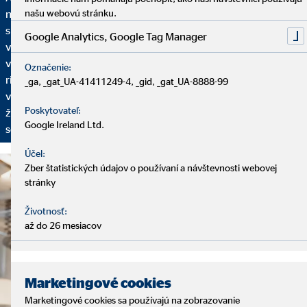
našu webovú stránku.
našich služieb. Začíname analytickým rozhovorom, pri ktorom
si vyhradíme dostatok času na to, aby sme vás spoznali: Aká je
Google Analytics, Google Tag Manager
vaša finančná situácia? Máte už plány do budúcnosti? Aké sú
vaše želania a ciele? Na základe toho vám ponúkneme finančné
Označenie:
riešenie nastavené na vaše individuálne požiadavky. Aby sme
_ga, _gat_UA-41411249-4, _gid, _gat_UA-8888-99
vaše finančné plány mohli prispôsobovať vašim aktuálnym
Poskytovateľ:
životným okolnostiam, pravidelne sa budeme stretávať na
Google Ireland Ltd.
servisných rozhovoroch.
Účel:
Zber štatistických údajov o používaní a návštevnosti webovej
stránky
Životnosť:
až do 26 mesiacov
Marketingové cookies
Marketingové cookies sa používajú na zobrazovanie