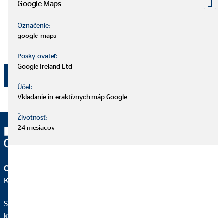
účely. Súhlas je možné kedykoľvek s účinnosťou do
Google Maps
budúcnosti odvolať e-mailom na adresu
dpo@ovb.sk
alebo poštou na adresu zodpovedného pracovníka OVB
Označenie:
google_maps
Allfinanz Slovensko a.s., , Vajnorská 100/A, 831 04
Bratislava - mestská časť Nové Mesto.
Poskytovateľ:
Google Ireland Ltd.
Odoslať
Účel:
Vkladanie interaktívnych máp Google
Životnosť:
24 mesiacov
OVB Allfinanz Slovensko a.s.
Kancelária | Žiar nad Hronom
Štefan Hrúza
krajský riaditeľ pre OVB