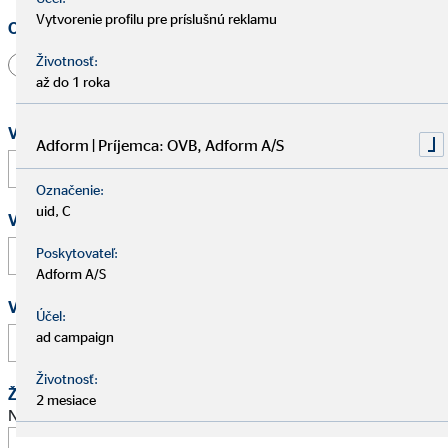
Vytvorenie profilu pre príslušnú reklamu
Oslovenie
Životnosť:
Pán
Pani
Iné
až do 1 roka
Vaše meno a priezvisko
*
Adform | Príjemca: OVB, Adform A/S
Označenie:
uid, C
Vaša e-mailová adresa
*
Poskytovateľ:
Adform A/S
Vaše telefónne číslo
Účel:
ad campaign
Životnosť:
Žiadosť o schôdzku
2 mesiace
Navrhnite stretnutie na osobný pohovor.