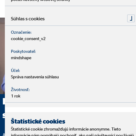
Súhlas s cookies
Označenie:
cookie_consent_v2
Poskytovateľ:
mindshape
Účel:
Správa nastavenia súhlasu
Životnosť:
1 rok
Poskytujeme komplexné
sprostredkovanie
Štatistické cookies
Štatistické cookie zhromažďujú informácie anonymne. Tieto
Analýza, finančné riešenie a servis – to sú základné kamene
informácie nám pomáhajú pochopiť, ako naši návštevníci používajú