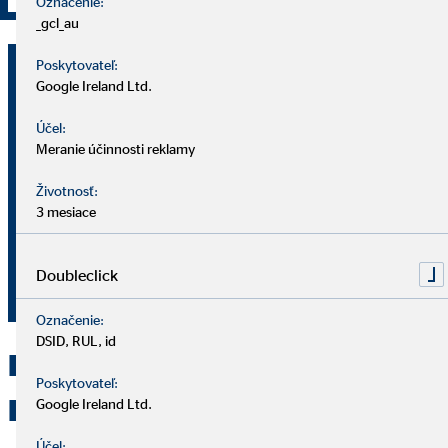
Označenie:
_gcl_au
Štefan Hrúza
Poskytovateľ:
Google Ireland Ltd.
krajský riaditeľ pre OVB Allfinanz
Slovensko a.s.
Účel:
Meranie účinnosti reklamy
Novomeského 519/14
Životnosť:
965 01 Žiar nad Hronom
3 mesiace
0915 911 659
Doubleclick
200014@ovbmail.eu
Označenie:
DSID, RUL, id
Kontaktujte OVB Žiar nad
Poskytovateľ:
Hronom
Google Ireland Ltd.
Účel: