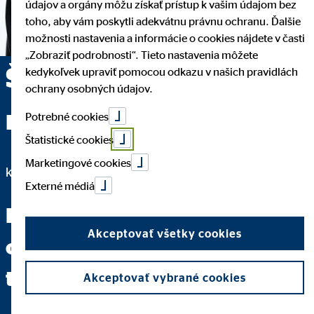
údajov a orgány môžu získať prístup k vašim údajom bez
toho, aby vám poskytli adekvátnu právnu ochranu. Ďalšie
možnosti nastavenia a informácie o cookies nájdete v časti
„Zobraziť podrobnosti“. Tieto nastavenia môžete
Štefan Hrúza — Žiar
kedykoľvek upraviť pomocou odkazu v našich pravidlách
ochrany osobných údajov.
nad Hronom
Potrebné cookies
Štatistické cookies
Marketingové cookies
krajský riaditeľ pre OVB Allfinanz Slovensko a.s.
Externé médiá
Keď dokážete jasne položiť
Akceptovať všetky cookies
otázku, máte za sebou dve
tretiny cesty k odpovedi.
Akceptovať vybrané cookies