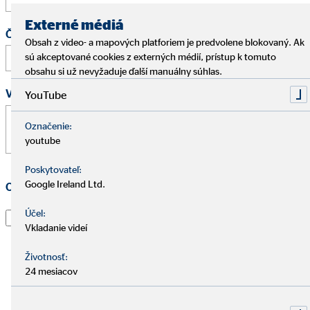
Externé médiá
Čas
Obsah z video- a mapových platforiem je predvolene blokovaný. Ak
:
sú akceptované cookies z externých médií, prístup k tomuto
obsahu si už nevyžaduje ďalší manuálny súhlas.
Vaša správa
*
YouTube
Označenie:
youtube
Poskytovateľ:
Google Ireland Ltd.
Ochrana osobných údajov
*
Prečítal som si vyhlásenie o
ochrane údajov
a súhlasím s
Účel:
Vkladanie videí
tým, že spoločnosť OVB Allfinanz Slovensko a.s. použije
informácie a kontaktné údaje, ktoré som uviedol, aby
Životnosť:
ma kontaktoval ohľadom mojej žiadosti, informoval o
24 mesiacov
nej a spracoval moju žiadosť. To platí najmä pre použitie
e-mailovej adresy a telefónneho čísla na vyššie uvedené