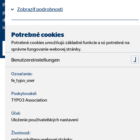
Pre kvalitné finančné sprostredkovanie je dôležité, aby ste
Zobraziť podrobnosti
pochopili každý krok. Podrobne vám vysvetlím, prečo vám
dané finančné riešenie odporúčam a do akej miery spĺňa vaše
individuálne požiadavky.
Právne informácie
Ochrana osobných údajov
|
Potrebné cookies
Potrebné cookies umožňujú základné funkcie a sú potrebné na
Nadviazať kontakt
správne fungovanie webovej stránky.
Benutzereinstellungen
Označenie:
fe_typo_user
Poskytovateľ:
TYPO3 Association
Účel:
Uloženie používateľských nastavení
Životnosť:
počas návštevy webovej stránky