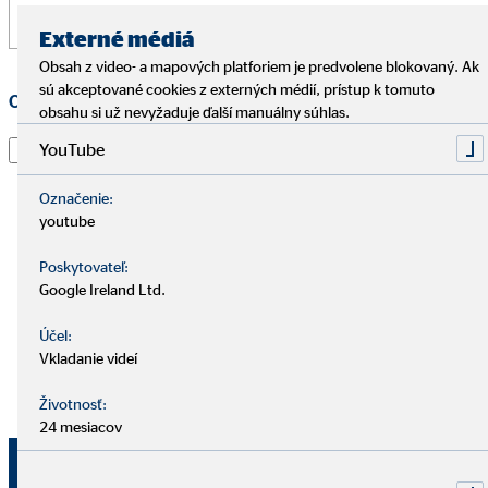
Externé médiá
Obsah z video- a mapových platforiem je predvolene blokovaný. Ak
sú akceptované cookies z externých médií, prístup k tomuto
Ochrana osobných údajov
*
obsahu si už nevyžaduje ďalší manuálny súhlas.
Prečítal som si vyhlásenie o
ochrane údajov
a súhlasím s
YouTube
tým, že spoločnosť OVB Allfinanz Slovensko a.s. použije
informácie a kontaktné údaje, ktoré som uviedol, aby
Označenie:
ma kontaktoval ohľadom mojej žiadosti, informoval o
youtube
nej a spracoval moju žiadosť. To platí najmä pre použitie
Poskytovateľ:
e-mailovej adresy a telefónneho čísla na vyššie uvedené
Google Ireland Ltd.
účely. Súhlas je možné kedykoľvek s účinnosťou do
budúcnosti odvolať e-mailom na adresu
dpo@ovb.sk
Účel:
alebo poštou na adresu zodpovedného pracovníka OVB
Vkladanie videí
Allfinanz Slovensko a.s., , Vajnorská 100/A, 831 04
Bratislava - mestská časť Nové Mesto.
Životnosť:
24 mesiacov
Odoslať