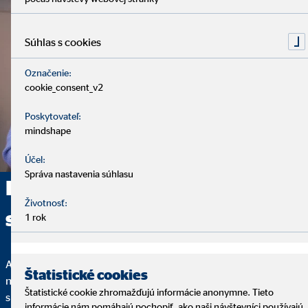
Súhlas s cookies
Označenie:
cookie_consent_v2
Poskytovateľ:
mindshape
Účel:
Správa nastavenia súhlasu
Poskytujeme komplexné
Životnosť:
sprostredkovanie
1 rok
Analýza, finančné riešenie a servis – to sú základné kamene
Štatistické cookies
našich služieb. Začíname analytickým rozhovorom, pri ktorom
Štatistické cookie zhromažďujú informácie anonymne. Tieto
si vyhradíme dostatok času na to, aby sme vás spoznali: Aká je
informácie nám pomáhajú pochopiť, ako naši návštevníci používajú