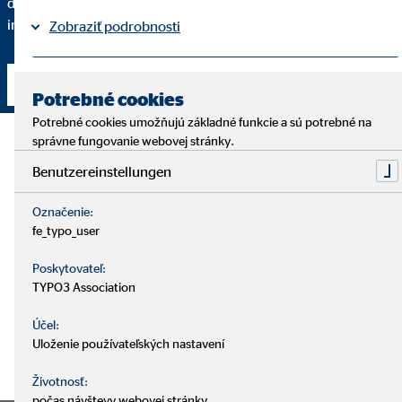
dané finančné riešenie odporúčam a do akej miery spĺňa vaše
individuálne požiadavky.
Zobraziť podrobnosti
Právne informácie
Ochrana osobných údajov
Nadviazať kontakt
|
Potrebné cookies
Potrebné cookies umožňujú základné funkcie a sú potrebné na
správne fungovanie webovej stránky.
Benutzereinstellungen
Označenie:
fe_typo_user
Poskytovateľ:
TYPO3 Association
Účel:
Uloženie používateľských nastavení
Životnosť:
počas návštevy webovej stránky