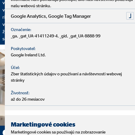
vaša finančná situácia? Máte už plány do budúcnosti? Aké sú
našu webovú stránku.
vaše želania a ciele? Na základe toho vám ponúkneme finančné
Google Analytics, Google Tag Manager
riešenie nastavené na vaše individuálne požiadavky. Aby sme
vaše finančné plány mohli prispôsobovať vašim aktuálnym
Označenie:
životným okolnostiam, pravidelne sa budeme stretávať na
_ga, _gat_UA-41411249-4, _gid, _gat_UA-8888-99
servisných rozhovoroch.
Poskytovateľ:
Google Ireland Ltd.
Účel:
Zber štatistických údajov o používaní a návštevnosti webovej
stránky
Životnosť:
až do 26 mesiacov
Marketingové cookies
Chcete sa v pracovnej oblasti
Marketingové cookies sa používajú na zobrazovanie