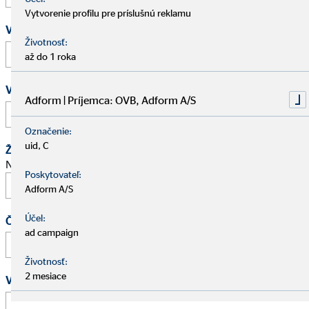
Vytvorenie profilu pre príslušnú reklamu
Vaša e-mailová adresa
*
Životnosť:
až do 1 roka
Vaše telefónne číslo
Adform | Príjemca: OVB, Adform A/S
Označenie:
uid, C
Žiadosť o schôdzku
Navrhnite stretnutie na osobný pohovor.
Poskytovateľ:
Adform A/S
Účel:
Čas
ad campaign
:
Životnosť:
2 mesiace
Vaša správa
*