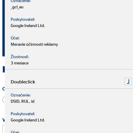
Označenie:
_gcl_au
Námestie Slobody 4283/36B
Poskytovateľ:
926 01 Sereď
Google Ireland Ltd.
0918 973 236
Účel:
Meranie účinnosti reklamy
laczuzana@ovbmail.eu
Životnosť:
3 mesiace
Kontaktujte OVB Sereď
Doubleclick
Oslovenie
Označenie:
Pán
Pani
Iné
DSID, RUL, id
Poskytovateľ:
Vaše meno a priezvisko
*
Google Ireland Ltd.
Účel: