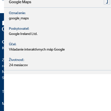
Google Maps
Označenie:
google_maps
Poskytovateľ:
Google Ireland Ltd.
OVB Allfinanz Slovensko a.s.
Účel:
Kancelária | Sereď
Vkladanie interaktívnych máp Google
Zuzana Lác
Životnosť:
24 mesiacov
regionálna riaditeľka pre OVB
Námestie Slobody 4283/36B
926 01 Sereď
Telefon:
0918 973 236
Mail:
laczuzana@ovbmail.eu