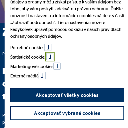
údajov a orgány môžu získať prístup k vašim údajom bez
toho, aby vám poskytli adekvátnu právnu ochranu. Ďalšie
možnosti nastavenia a informácie o cookies nájdete v časti
„Zobraziť podrobnosti“. Tieto nastavenia môžete
Zuzana Lác — Sereď
kedykoľvek upraviť pomocou odkazu v našich pravidlách
ochrany osobných údajov.
Potrebné cookies
regionálna riaditeľka pre OVB Allfinanz Slovensko a.s.
Štatistické cookies
Marketingové cookies
Keď dokážete jasne položiť
Externé médiá
otázku, máte za sebou dve
tretiny cesty k odpovedi.
Akceptovať všetky cookies
Akceptovať vybrané cookies
Pre kvalitné finančné sprostredkovanie je dôležité, aby ste
pochopili každý krok. Podrobne vám vysvetlím, prečo vám