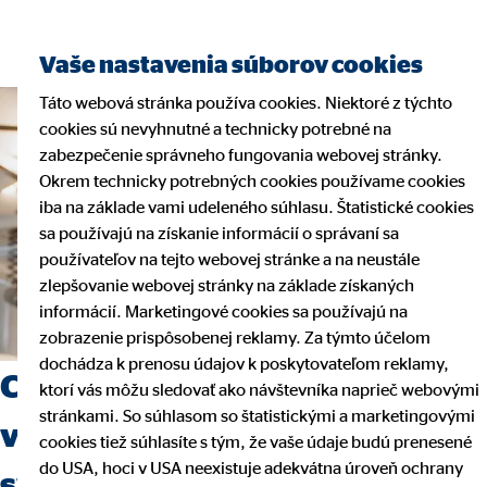
Vaše nastavenia súborov cookies
Táto webová stránka používa cookies. Niektoré z týchto
cookies sú nevyhnutné a technicky potrebné na
zabezpečenie správneho fungovania webovej stránky.
Okrem technicky potrebných cookies používame cookies
iba na základe vami udeleného súhlasu. Štatistické cookies
sa používajú na získanie informácií o správaní sa
používateľov na tejto webovej stránke a na neustále
zlepšovanie webovej stránky na základe získaných
informácií. Marketingové cookies sa používajú na
zobrazenie prispôsobenej reklamy. Za týmto účelom
dochádza k prenosu údajov k poskytovateľom reklamy,
Chcete sa v pracovnej oblasti
ktorí vás môžu sledovať ako návštevníka naprieč webovými
stránkami. So súhlasom so štatistickými a marketingovými
vydať na novú cestu? Začnite
cookies tiež súhlasíte s tým, že vaše údaje budú prenesené
do USA, hoci v USA neexistuje adekvátna úroveň ochrany
svoju kariéru u nás!