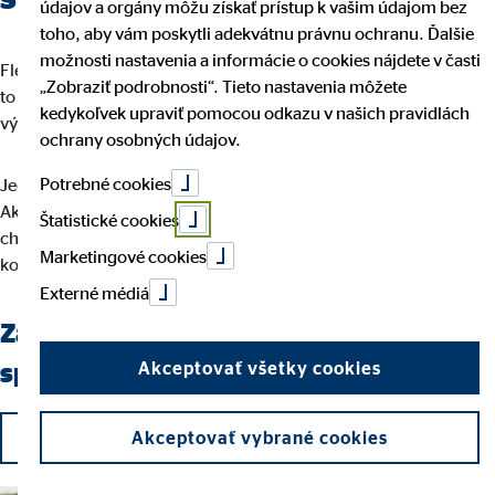
údajov a orgány môžu získať prístup k vašim údajom bez
toho, aby vám poskytli adekvátnu právnu ochranu. Ďalšie
možnosti nastavenia a informácie o cookies nájdete v časti
Flexibilita, sebarealizácia a plnenie úlohy so zmyslom a cieľom –
„Zobraziť podrobnosti“. Tieto nastavenia môžete
to je to, čo robí prácu finančného sprostredkovateľa OVB
kedykoľvek upraviť pomocou odkazu v našich pravidlách
výnimočnou.
ochrany osobných údajov.
Potrebné cookies
Jedine vaše nasadenie rozhoduje o tom, kam to u nás dotiahnete.
Ak už nemáte chuť na monotónny pracovný deň a namiesto toho
Štatistické cookies
chcete byť samostatný a zároveň chcete pracovať s
Marketingové cookies
kompetentnými a milými kolegami, ste u nás správne.
Externé médiá
Začnite aj vy ako finančný
Akceptovať všetky cookies
sprostredkovateľ OVB!
Podať žiadosť
Akceptovať vybrané cookies