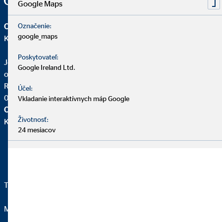
Google Maps
OVB Allfinanz Slovensko a.s.
Označenie:
google_maps
Kancelária | Bardejov
Poskytovateľ:
Jozef Varchol
Google Ireland Ltd.
okresný vedúci pre OVB
Radničné námestie 15
Účel:
085 01 Bardejov
Vkladanie interaktívnych máp Google
OVB Allfinanz Slovensko a.s.
Životnosť:
Kancelária |
24 mesiacov
Telefon:
0907 983 577
Mail:
varcholjozef@ovbmail.eu