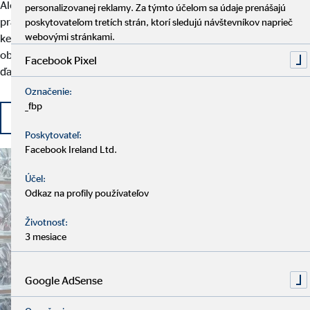
Alebo chcete po dlhšej pracovnej prestávke znovu nastúpiť do
personalizovanej reklamy. Za týmto účelom sa údaje prenášajú
práce? Žiaden problém! U nás sa môžete flexibilne rozhodovať,
poskytovateľom tretích strán, ktorí sledujú návštevníkov naprieč
webovými stránkami.
kedy, kde a koľko chcete pracovať. Vítaní sú taktiež profesionáli v
oblasti financií, ktorí vo svojom súčasnom zamestnaní nemajú
Facebook Pixel
ďalšie možnosti rozvoja.
Označenie:
_fbp
Začnite svoju kariéru u OVB
Poskytovateľ:
Facebook Ireland Ltd.
Účel:
Odkaz na profily používateľov
Životnosť:
3 mesiace
Google AdSense