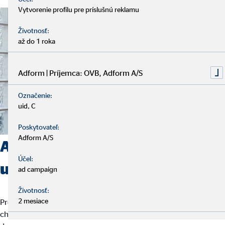
Vytvorenie profilu pre príslušnú reklamu
Životnosť:
až do 1 roka
Adform | Príjemca: OVB, Adform A/S
Označenie:
uid, C
Poskytovateľ:
Adform A/S
Aké predpoklady by mal
Účel:
uchádzač spĺňať?
ad campaign
Životnosť:
2 mesiace
Pre nás nie je ani tak dôležitý váš životopis, ale to, kto ste a kam sa
chcete uberať. Rozhodujúce sú ľudské silné stránky, ktoré robia