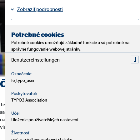
Zobraziť podrobnosti
Právne informácie
Ochrana osobných údajov
|
Potrebné cookies
Potrebné cookies umožňujú základné funkcie a sú potrebné na
správne fungovanie webovej stránky.
Benutzereinstellungen
Označenie:
fe_typo_user
Čím sa vyznačuje práca u nás?
Poskytovateľ:
TYPO3 Association
Ten kto hľadá istú prácu, pri ktorej sa ponúka sebarealizácia,
samostatnosť a flexibilita, je u nás správne. Podľa nás sa ten
Účel:
najlepší výkon dá podať len vtedy, ak sa človek riadi podľa svojho
Uloženie používateľských nastavení
vlastného rytmu.
Životnosť:
počas návštevy webovej stránky