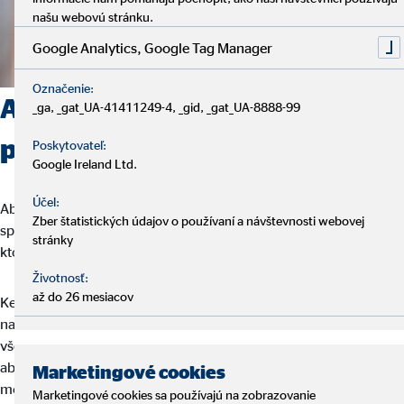
našu webovú stránku.
Google Analytics, Google Tag Manager
Označenie:
Aké možnosti postupu
_ga, _gat_UA-41411249-4, _gid, _gat_UA-8888-99
ponúkame?
Poskytovateľ:
Google Ireland Ltd.
Účel:
Aby ste u nás prerazili ako finančný sprostredkovateľ, nemusíte
Zber štatistických údajov o používaní a návštevnosti webovej
spĺňať tabuľkové hodnoty. My hľadáme práve osobnosti, na
stránky
ktorých rozvoji sa dá pracovať.
Životnosť:
až do 26 mesiacov
Keď u nás začínate, nemusíte byť profesionál na financie. Počas
našich školení pre finančných sprostredkovateľov sa naučíte
všetko, čo budete pre svoju budúcu prácu potrebovať. Aj pre
absolventov vysokých škôl ponúkame optimálne prostredie, kde
Marketingové cookies
môžu aplikovať svoje získané vedomosti v pracovnom živote.
Marketingové cookies sa používajú na zobrazovanie