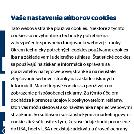
Nájsť finančného
Vaše nastavenia súborov cookies
sprostredkovateľa
Táto webová stránka používa cookies. Niektoré z týchto
cookies sú nevyhnutné a technicky potrebné na
zabezpečenie správneho fungovania webovej stránky.
Okrem technicky potrebných cookies používame cookies
iba na základe vami udeleného súhlasu. Štatistické cookies
Nadviazať kontakt
sa používajú na získanie informácií o správaní sa
používateľov na tejto webovej stránke a na neustále
zlepšovanie webovej stránky na základe získaných
informácií. Marketingové cookies sa používajú na
zobrazenie prispôsobenej reklamy. Za týmto účelom
dochádza k prenosu údajov k poskytovateľom reklamy,
ktorí vás môžu sledovať ako návštevníka naprieč webovými
stránkami. So súhlasom so štatistickými a marketingovými
cookies tiež súhlasíte s tým, že vaše údaje budú prenesené
do USA, hoci v USA neexistuje adekvátna úroveň ochrany