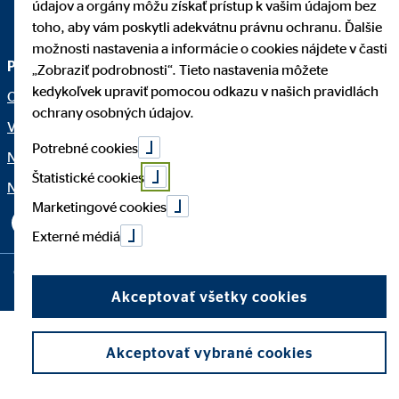
údajov a orgány môžu získať prístup k vašim údajom bez
toho, aby vám poskytli adekvátnu právnu ochranu. Ďalšie
možnosti nastavenia a informácie o cookies nájdete v časti
Právne upozornenia
„Zobraziť podrobnosti“. Tieto nastavenia môžete
kedykoľvek upraviť pomocou odkazu v našich pravidlách
Ochrana osobných údajov
ochrany osobných údajov.
Vyhlásenie o prístupnosti
Potrebné cookies
Netiketa
Štatistické cookies
Nastavenia súborov cookie
Marketingové cookies
Externé médiá
Copyright © 2026 by OVB Allfinanz Slovensko a.s. | All Rights
Reserved
Akceptovať všetky cookies
Akceptovať vybrané cookies