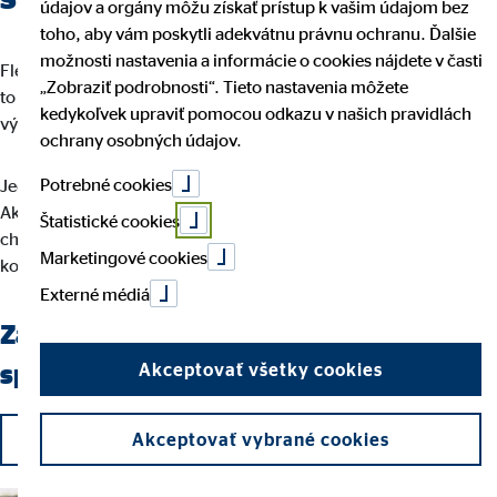
údajov a orgány môžu získať prístup k vašim údajom bez
toho, aby vám poskytli adekvátnu právnu ochranu. Ďalšie
možnosti nastavenia a informácie o cookies nájdete v časti
Flexibilita, sebarealizácia a plnenie úlohy so zmyslom a cieľom –
„Zobraziť podrobnosti“. Tieto nastavenia môžete
to je to, čo robí prácu finančného sprostredkovateľa OVB
kedykoľvek upraviť pomocou odkazu v našich pravidlách
výnimočnou.
ochrany osobných údajov.
Potrebné cookies
Jedine vaše nasadenie rozhoduje o tom, kam to u nás dotiahnete.
Ak už nemáte chuť na monotónny pracovný deň a namiesto toho
Štatistické cookies
chcete byť samostatný a zároveň chcete pracovať s
Marketingové cookies
kompetentnými a milými kolegami, ste u nás správne.
Externé médiá
Začnite aj vy ako finančný
Akceptovať všetky cookies
sprostredkovateľ OVB!
Podať žiadosť
Akceptovať vybrané cookies