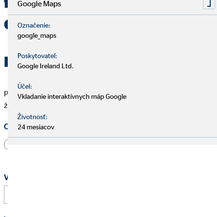
finančný sprostredkovateľ v
Google Maps
OVB Košice
Označenie:
google_maps
Poskytovateľ:
Prihláste sa teraz
Google Ireland Ltd.
Účel:
Polia označené * musia byť vyplnené, aby sme mohli vašu
Vkladanie interaktívnych máp Google
žiadosť spracovať.
Životnosť:
Oslovenie
24 mesiacov
Pán
Pani
Iné
Vaše meno a priezvisko
*