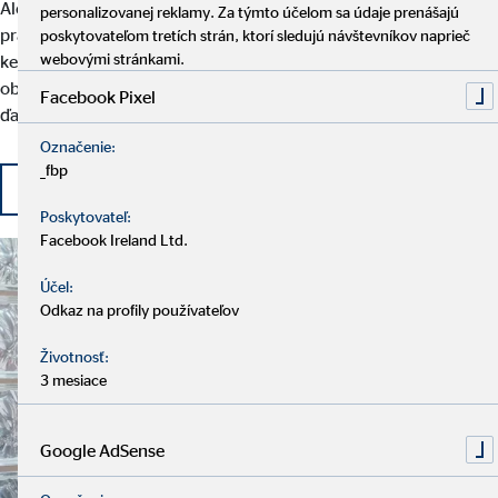
Alebo chcete po dlhšej pracovnej prestávke znovu nastúpiť do
personalizovanej reklamy. Za týmto účelom sa údaje prenášajú
práce? Žiaden problém! U nás sa môžete flexibilne rozhodovať,
poskytovateľom tretích strán, ktorí sledujú návštevníkov naprieč
webovými stránkami.
kedy, kde a koľko chcete pracovať. Vítaní sú taktiež profesionáli v
oblasti financií, ktorí vo svojom súčasnom zamestnaní nemajú
Facebook Pixel
ďalšie možnosti rozvoja.
Označenie:
_fbp
Začnite svoju kariéru u OVB
Poskytovateľ:
Facebook Ireland Ltd.
Účel:
Odkaz na profily používateľov
Životnosť:
3 mesiace
Google AdSense