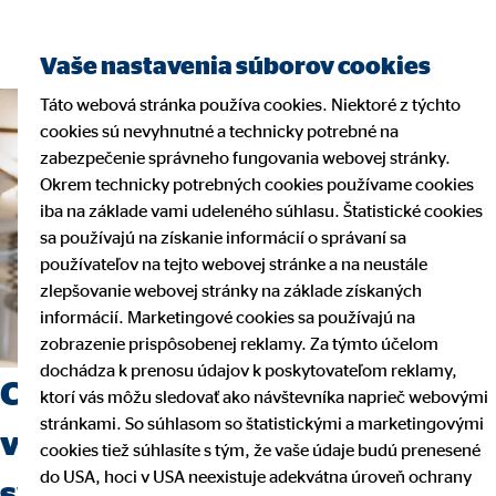
Vaše nastavenia súborov cookies
Táto webová stránka používa cookies. Niektoré z týchto
cookies sú nevyhnutné a technicky potrebné na
zabezpečenie správneho fungovania webovej stránky.
Okrem technicky potrebných cookies používame cookies
iba na základe vami udeleného súhlasu. Štatistické cookies
sa používajú na získanie informácií o správaní sa
používateľov na tejto webovej stránke a na neustále
zlepšovanie webovej stránky na základe získaných
informácií. Marketingové cookies sa používajú na
zobrazenie prispôsobenej reklamy. Za týmto účelom
dochádza k prenosu údajov k poskytovateľom reklamy,
Chcete sa v pracovnej oblasti
ktorí vás môžu sledovať ako návštevníka naprieč webovými
stránkami. So súhlasom so štatistickými a marketingovými
vydať na novú cestu? Začnite
cookies tiež súhlasíte s tým, že vaše údaje budú prenesené
do USA, hoci v USA neexistuje adekvátna úroveň ochrany
svoju kariéru u nás!