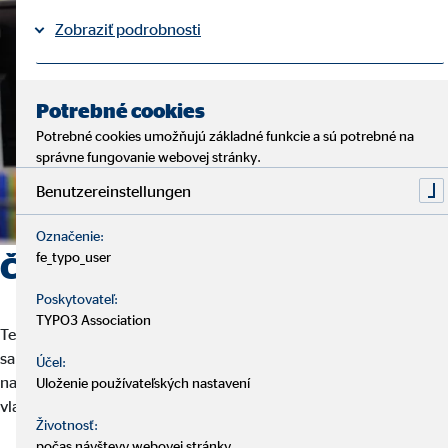
Zobraziť podrobnosti
Právne informácie
Ochrana osobných údajov
|
Potrebné cookies
Potrebné cookies umožňujú základné funkcie a sú potrebné na
správne fungovanie webovej stránky.
Benutzereinstellungen
Označenie:
fe_typo_user
Čím sa vyznačuje práca u nás?
Poskytovateľ:
TYPO3 Association
Ten kto hľadá istú prácu, pri ktorej sa ponúka sebarealizácia,
samostatnosť a flexibilita, je u nás správne. Podľa nás sa ten
Účel:
najlepší výkon dá podať len vtedy, ak sa človek riadi podľa svojho
Uloženie používateľských nastavení
vlastného rytmu.
Životnosť:
počas návštevy webovej stránky