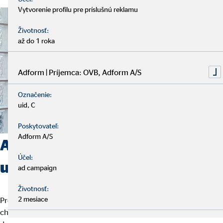
Vytvorenie profilu pre príslušnú reklamu
Životnosť:
až do 1 roka
Adform | Príjemca: OVB, Adform A/S
Označenie:
uid, C
Poskytovateľ:
Adform A/S
Aké predpoklady by mal
Účel:
uchádzač spĺňať?
ad campaign
Životnosť:
2 mesiace
Pre nás nie je ani tak dôležitý váš životopis, ale to, kto ste a kam sa
chcete uberať. Rozhodujúce sú ľudské silné stránky, ktoré robia