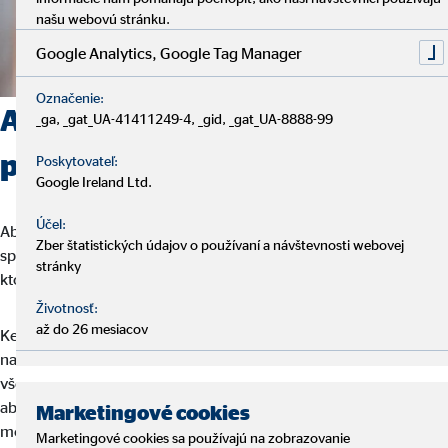
našu webovú stránku.
Google Analytics, Google Tag Manager
Označenie:
Aké možnosti postupu
_ga, _gat_UA-41411249-4, _gid, _gat_UA-8888-99
ponúkame?
Poskytovateľ:
Google Ireland Ltd.
Účel:
Aby ste u nás prerazili ako finančný sprostredkovateľ, nemusíte
Zber štatistických údajov o používaní a návštevnosti webovej
spĺňať tabuľkové hodnoty. My hľadáme práve osobnosti, na
stránky
ktorých rozvoji sa dá pracovať.
Životnosť:
až do 26 mesiacov
Keď u nás začínate, nemusíte byť profesionál na financie. Počas
našich školení pre finančných sprostredkovateľov sa naučíte
všetko, čo budete pre svoju budúcu prácu potrebovať. Aj pre
absolventov vysokých škôl ponúkame optimálne prostredie, kde
Marketingové cookies
môžu aplikovať svoje získané vedomosti v pracovnom živote.
Marketingové cookies sa používajú na zobrazovanie