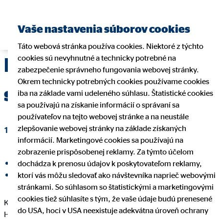
Nájsť finančného
Vaše nastavenia súborov cookies
sprostredkovateľa
Táto webová stránka používa cookies. Niektoré z týchto
cookies sú nevyhnutné a technicky potrebné na
Kontinuita vo vedení
zabezpečenie správneho fungovania webovej stránky.
Okrem technicky potrebných cookies používame cookies
spoločnosti
iba na základe vami udeleného súhlasu. Štatistické cookies
sa používajú na získanie informácií o správaní sa
používateľov na tejto webovej stránke a na neustále
zlepšovanie webovej stránky na základe získaných
10. februára 2017
|
OVB Holding AG
informácií. Marketingové cookies sa používajú na
zobrazenie prispôsobenej reklamy. Za týmto účelom
dochádza k prenosu údajov k poskytovateľom reklamy,
Zdieľať na Facebooku
ktorí vás môžu sledovať ako návštevníka naprieč webovými
Zdieľať na LinkedInu
stránkami. So súhlasom so štatistickými a marketingovými
cookies tiež súhlasíte s tým, že vaše údaje budú prenesené
Kolín, 10. februára 2017 – Dozorná rada spoločnosti OVB
do USA, hoci v USA neexistuje adekvátna úroveň ochrany
Holding AG predĺžila zmluvu s predsedom predstavenstva