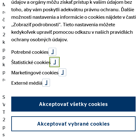
údajov a orgány môžu získať prístup k vašim údajom bez
Máriom Freisom, ktorá je platná do 31.12.2017, o ďalších 5
toho, aby vám poskytli adekvátnu právnu ochranu. Ďalšie
rokov do 31.12.2022. Tento 41–ročný muž je od roku 2010
možnosti nastavenia a informácie o cookies nájdete v časti
členom predstavenstva holdingu a od februára 2016 je v jeho
„Zobraziť podrobnosti“. Tieto nastavenia môžete
vedení. Rov-nako bola predĺžená zmluva až do 31. decembra
kedykoľvek upraviť pomocou odkazu v našich pravidlách
2020 aj s členom predstaven-stva Thomasom Hückerom (51),
ochrany osobných údajov.
ktorý je zodpovedný za celokoncernové IT, ma-nažment
procesov a personalistiku. K trojčlennému tímu predstavenstva
Potrebné cookies
patrí aj Oskar Heitz (63), zodpovedný za finančné záležitosti,
Štatistické cookies
ktorého zmluva platí do 31. decembra 2018. Členom
predstavenstva je od založenia spoločnosti OVB Holding AG v
Marketingové cookies
roku 2004.
Externé médiá
Súčasné predstavenstvo nemeckej dcérskej spoločnosti OVB
Akceptovať všetky cookies
Vermögensbera-tung AG, ktorej členmi sú páni Mário Freis,
Thomas Hücker a Jürgen Kotulla, odovzdá začiatkom apríla
2017 prevádzkovú zodpovednosť novým členom
Akceptovať vybrané cookies
predstavenstva. Z vlastných radov postúpia do predstavenstva
spoločnosti OVB Vermögensberatung AG páni Frank Burow