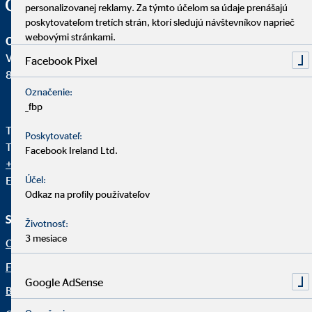
personalizovanej reklamy. Za týmto účelom sa údaje prenášajú
poskytovateľom tretích strán, ktorí sledujú návštevníkov naprieč
webovými stránkami.
OVB Allfinanz Slovensko a.s.
Vajnorská 100/A
Facebook Pixel
831 04 Bratislava - mestská časť Nové Mesto
Označenie:
_fbp
Telefón pre klientov OVB:
+421 950 105 205
Poskytovateľ:
Telefón Centrála OVB:
+421 2 58 10 24 11
Facebook Ireland Ltd.
+421 2 58 10 24 12
E-mail:
Účel:
info@ovb.sk
Odkaz na profily používateľov
Služby a informácie
Právne upozornenia
Životnosť:
3 mesiace
O nás
Dôležité informácie
Finančné riešenia
Právne informácie
Google AdSense
Blog
Ochrana osobných údajov