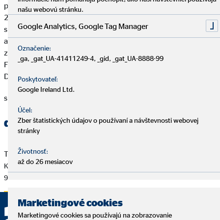
poskytuje svoje služby takmer 3,26 miliónom klientov. V roku
našu webovú stránku.
2015 dosiahol OVB Holding AG so svoji-mi dcérskymi
Google Analytics, Google Tag Manager
spoločnosťami celkové prijaté provízie vo výške 224,7 mil. eur
a EBIT vo výške 14 mil. eur. OVB Holding AG je od júla 2006
Označenie:
zapísaný do zoznamu spoločností obchodovateľných na
_ga, _gat_UA-41411249-4, _gid, _gat_UA-8888-99
Frankfurtskej burze cenných papierov (Prime Standard, ISIN
DE0006286560).
Poskytovateľ:
Google Ireland Ltd.
späť
Účel:
ďalšie dokumenty
Zber štatistických údajov o používaní a návštevnosti webovej
stránky
Životnosť:
Tlačová správa zo dňa 10.02.2017
až do 26 mesiacov
Kontinuita vo vedení spoločnosti
91 KB
Marketingové cookies
Marketingové cookies sa používajú na zobrazovanie