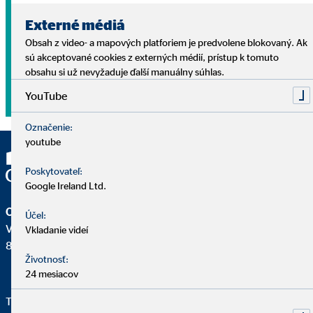
najlepšie investovať, a to do seba a svojich vlastných prianí.
A nemusíte sa pri tom predierať džungľou najrôznejších
Externé médiá
ponúk, ale môžete stavať na podpore vášho osobného
Obsah z video- a mapových platforiem je predvolene blokovaný. Ak
finančného sprostredkovateľa.
sú akceptované cookies z externých médií, prístup k tomuto
obsahu si už nevyžaduje ďalší manuálny súhlas.
Nájdite si sprostredkovateľa
YouTube
Označenie:
youtube
Poskytovateľ:
Google Ireland Ltd.
OVB Allfinanz Slovensko a.s.
Účel:
Vajnorská 100/A
Vkladanie videí
831 04 Bratislava - mestská časť Nové Mesto
Životnosť:
24 mesiacov
Telefón pre klientov OVB:
+421 950 105 205