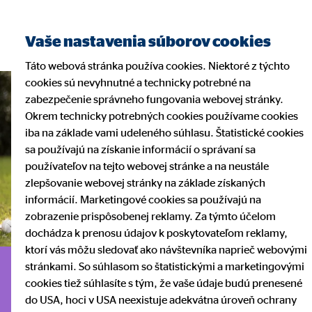
Nájsť finančného
Vaše nastavenia súborov cookies
sprostredkovateľa
Táto webová stránka používa cookies. Niektoré z týchto
cookies sú nevyhnutné a technicky potrebné na
zabezpečenie správneho fungovania webovej stránky.
Okrem technicky potrebných cookies používame cookies
iba na základe vami udeleného súhlasu. Štatistické cookies
sa používajú na získanie informácií o správaní sa
používateľov na tejto webovej stránke a na neustále
zlepšovanie webovej stránky na základe získaných
informácií. Marketingové cookies sa používajú na
zobrazenie prispôsobenej reklamy. Za týmto účelom
dochádza k prenosu údajov k poskytovateľom reklamy,
ktorí vás môžu sledovať ako návštevníka naprieč webovými
stránkami. So súhlasom so štatistickými a marketingovými
Sporenie s OVB: Váš
cookies tiež súhlasíte s tým, že vaše údaje budú prenesené
do USA, hoci v USA neexistuje adekvátna úroveň ochrany