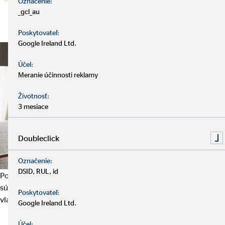
Označenie:
_gcl_au
Poskytovateľ:
Google Ireland Ltd.
Účel:
Meranie účinnosti reklamy
Životnosť:
3 mesiace
Doubleclick
Označenie:
DSID, RUL, id
Potrebujete riešenie pre dofinancovanie vašich potrieb
súvisiacich s bývaním alebo riešite rekonštrukciu? Chýbajú vám
Poskytovateľ:
vlastné zdroje?
Google Ireland Ltd.
Účel: