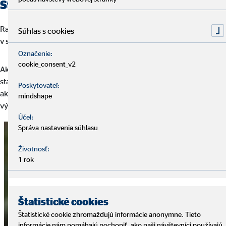
Stavebné sporenie
Rastie záujem o
produkty v stavebných sporiteľniach
, najmä
Súhlas s cookies
v spojení s úverovaním.
Označenie:
cookie_consent_v2
Aké sú aktuálne podmienky pre udelenie štátnej prémie na
stavebnom sporení? Poskytujú stavebné sporiteľne zvýhodnené
Poskytovateľ:
akciové sporiace programy? Potrebujete sa zorientovať vo
mindshape
výhodách a nevýhodách stavebného sporenia?
Účel:
Správa nastavenia súhlasu
Životnosť:
1 rok
Štatistické cookies
Štatistické cookie zhromažďujú informácie anonymne. Tieto
informácie nám pomáhajú pochopiť, ako naši návštevníci používajú