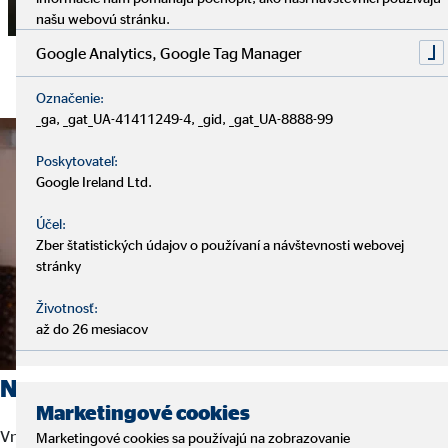
našu webovú stránku.
Google Analytics, Google Tag Manager
Označenie:
_ga, _gat_UA-41411249-4, _gid, _gat_UA-8888-99
Poskytovateľ:
Google Ireland Ltd.
Účel:
Zber štatistických údajov o používaní a návštevnosti webovej
stránky
Životnosť:
až do 26 mesiacov
Naši klienti sú v centre záujmu
Marketingové cookies
Vnímame a rešpektujeme originalitu snov, cieľov a očakávaní
Marketingové cookies sa používajú na zobrazovanie