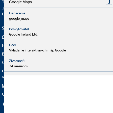
Google Maps
Telefón Centrála OVB:
+421 2 58 10 24 11
+421 2 58 10 24 12
Označenie:
E-mail:
info@ovb.sk
google_maps
Služby a informácie
Právne upozornenia
Poskytovateľ:
Google Ireland Ltd.
O nás
Dôležité informácie
Finančné riešenia
Právne informácie
Účel:
Vkladanie interaktívnych máp Google
Blog
Ochrana osobných údajov
Životnosť:
OVB Mail
Netiketa
24 mesiacov
Osobitné finančné
Informácie pre klienta
vzdelávanie (OFV)
Vyhlásenie o prístupnosti
Moje OVB
Nastavenia súborov cookie
Organization: "Fakty OVB"