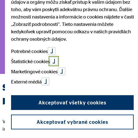
údajov a orgány môžu získať prístup k vašim údajom bez
krok k finančnej
toho, aby vám poskytli adekvátnu právnu ochranu. Ďalšie
možnosti nastavenia a informácie o cookies nájdete v časti
istote
„Zobraziť podrobnosti“. Tieto nastavenia môžete
kedykoľvek upraviť pomocou odkazu v našich pravidlách
ochrany osobných údajov.
Začnite sporiť už dnes. S odborným poradenstvom OVB
Potrebné cookies
získate nástroje, ktoré vám pomôžu zrealizovať vaše
Štatistické cookies
finančné sny.
Marketingové cookies
Externé médiá
Sporenie je riešenie
budúcnosti
Akceptovať všetky cookies
V každodennom živote sa dá ušetriť na mnohých miestach a na
Akceptovať vybrané cookies
inom, zmysluplnejšom mieste sa dá zas investovať.