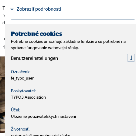
Téma optimalizácie rozpočtu vyzerá neprehľadne, dá sa však
Zobraziť podrobnosti
realizovať ľahšie než si myslíte. Malé opatrenia prinášajú
dlhodobé výhody a zvyšujú spokojnosť.
Právne informácie
Ochrana osobných údajov
|
Potrebné cookies
Pripravíme pre vás finančný plán a pomôžeme nájsť vhodné
Potrebné cookies umožňujú základné funkcie a sú potrebné na
riešenie pri výbere produktu na sporenie.
správne fungovanie webovej stránky.
Benutzereinstellungen
Označenie:
fe_typo_user
Poskytovateľ:
TYPO3 Association
Účel:
Uloženie používateľských nastavení
Životnosť:
počas návštevy webovej stránky