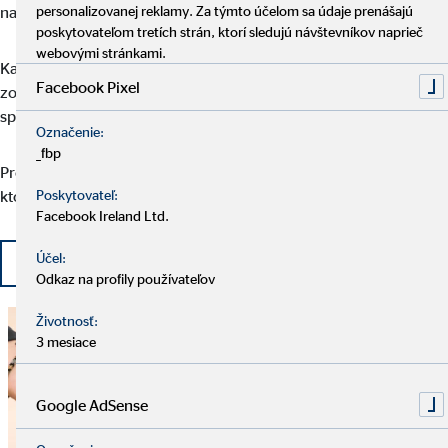
našich klientov.
personalizovanej reklamy. Za týmto účelom sa údaje prenášajú
poskytovateľom tretích strán, ktorí sledujú návštevníkov naprieč
webovými stránkami.
Každý klient je pre nás rovnako dôležitý, preto cítime
Facebook Pixel
zodpovednosť za jeho spokojnosť počas celého obdobia
spolupráce s nami.
Označenie:
_fbp
Profesionalita, kvalita, systematickosť a ľudskosť sú oblasti, v
ktorých si chceme aj naďalej získavať dôveru našich klientov.
Poskytovateľ:
Facebook Ireland Ltd.
Účel:
Ďalšie informácie
Odkaz na profily používateľov
Životnosť:
3 mesiace
Google AdSense