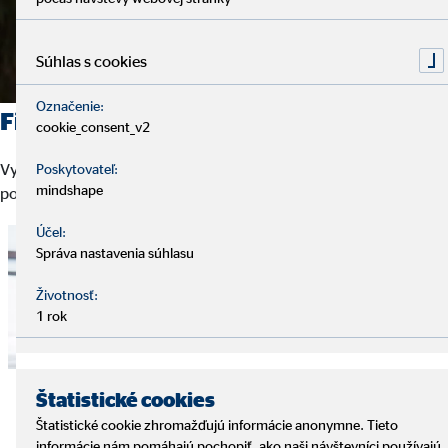
Súhlas s cookies
Označenie:
Finančný plán a optimálne riešenie
cookie_consent_v2
Vypracujeme podrobný finančný plán, zanalyzujeme vaše
Poskytovateľ:
mindshape
potreby i požiadavky a ponúkneme optimálne riešenie.
Účel:
Správa nastavenia súhlasu
Životnosť:
1 rok
Štatistické cookies
Štatistické cookie zhromažďujú informácie anonymne. Tieto
informácie nám pomáhajú pochopiť, ako naši návštevníci používajú