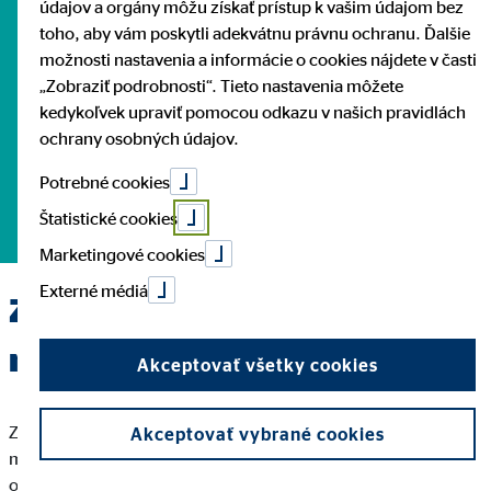
údajov a orgány môžu získať prístup k vašim údajom bez
rodiny a majetku s
toho, aby vám poskytli adekvátnu právnu ochranu. Ďalšie
možnosti nastavenia a informácie o cookies nájdete v časti
OVB Slovensko
„Zobraziť podrobnosti“. Tieto nastavenia môžete
kedykoľvek upraviť pomocou odkazu v našich pravidlách
ochrany osobných údajov.
Zabezpečenie rodiny a majetku je základom pokojného
Potrebné cookies
života. V OVB nájdeme riešenie, ktoré vás ochráni v každej
Štatistické cookies
situácii.
Marketingové cookies
Externé médiá
Zabezpečenie rodiny a
majetku
Akceptovať všetky cookies
Zabezpečenie svojej rodiny a materiálnej straty je hlavnou
Akceptovať vybrané cookies
misiou poistenia. Naše komplexné služby vám pomôžu
ochrániť vás a vašich blízkych pred finančnými ťažkosťami: