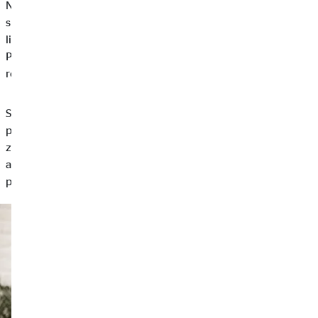
Následne je možné zvoliť si riziká, ktoré sa týkajú dieťaťa (napr.
sirotský dôchodok, dlhodobejšie ochorenia detí – nevyhnutné
liečenie úrazu, trvalé následky úrazu, ošetrovné a pod.).
Produkty pre deti sú spojené s vytváraním dlhodobej finančnej
rezervy, ktorú môže dieťa neskôr využiť.
Samostatnou kategóriou sú produkty so zameraním na
poistenie seniorov. Slúžia ako pomoc, finančná podpora pri
zdravotných komplikáciách v súvislosti s úrazom, poskytujú
asistenciu pri úrazoch a chorobách a zabezpečujú poistné
plnenie pre pozostalých v prípade úmrtia následkom úrazu.