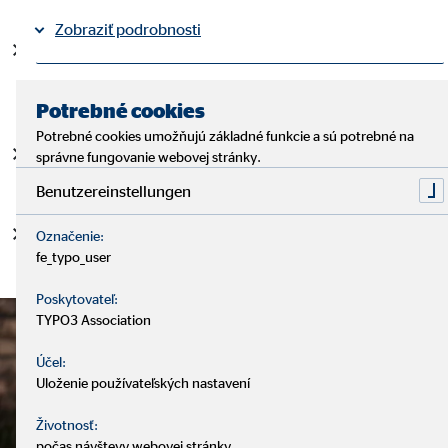
Zobraziť podrobnosti
Poistite si to najcennejšie – život, zdravie, vaše
deti. Neočakávané udalosti sú všade okolo nás, je dôležité
Právne informácie
Ochrana osobných údajov
|
byť v každej situácii finančne krytý.
Potrebné cookies
Potrebné cookies umožňujú základné funkcie a sú potrebné na
Poistite si dlh pri úvere – prostredníctvom úverovej
správne fungovanie webovej stránky.
asistencie.
Benutzereinstellungen
Poistite si svoj majetok – dom, domácnosť, auto...
Označenie:
fe_typo_user
Poskytovateľ:
TYPO3 Association
Účel:
Uloženie používateľských nastavení
Životnosť:
počas návštevy webovej stránky