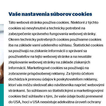
Nájsť finančného
Vaše nastavenia súborov cookies
sprostredkovateľa
Táto webová stránka používa cookies. Niektoré z týchto
cookies sú nevyhnutné a technicky potrebné na
zabezpečenie správneho fungovania webovej stránky.
Okrem technicky potrebných cookies používame cookies
iba na základe vami udeleného súhlasu. Štatistické cookies
sa používajú na získanie informácií o správaní sa
používateľov na tejto webovej stránke a na neustále
zlepšovanie webovej stránky na základe získaných
informácií. Marketingové cookies sa používajú na
zobrazenie prispôsobenej reklamy. Za týmto účelom
dochádza k prenosu údajov k poskytovateľom reklamy,
ktorí vás môžu sledovať ako návštevníka naprieč webovými
stránkami. So súhlasom so štatistickými a marketingovými
Komplexná ochrana
cookies tiež súhlasíte s tým, že vaše údaje budú prenesené
do USA, hoci v USA neexistuje adekvátna úroveň ochrany