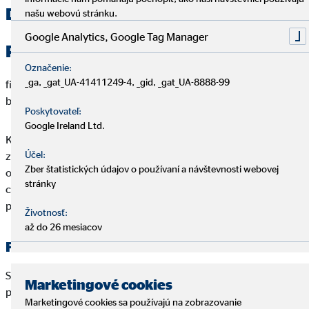
Druhy životného poistenia
našu webovú stránku.
Google Analytics, Google Tag Manager
Rizikové životné poistenie
Označenie:
_ga, _gat_UA-41411249-4, _gid, _gat_UA-8888-99
finančne zabezpečuje samotného poisteného alebo jeho
blízkych.
Poskytovateľ:
Google Ireland Ltd.
Kryje možné riziká, ktoré vás môžu postretnúť. Tie dokážu
Účel:
znížiť (zväčša sociálne zabezpečenie štátu) alebo úplne
Zber štatistických údajov o používaní a návštevnosti webovej
odstaviť váš príjem, čo často spôsobuje nepriaznivý dopad na
stránky
chod domácnosti a v prípade úveru niekedy až existenčné
problémy.
Životnosť:
až do 26 mesiacov
Patria sem najmä:
Smrť, invalidita, kritická chorobu, trvalé následky úrazu,
Marketingové cookies
pracovná neschopnosť, hospitalizácia...
Marketingové cookies sa používajú na zobrazovanie