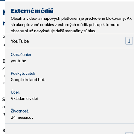
Externé médiá
Krytie rizík podľa rozsahu ich
Obsah z video- a mapových platforiem je predvolene blokovaný. Ak
následkov
sú akceptované cookies z externých médií, prístup k tomuto
obsahu si už nevyžaduje ďalší manuálny súhlas.
Podľa toho, akú závažnosť majú následky jednotlivých rizík na
YouTube
poisteného, rozlišujeme 3 kategórie rizík:
Označenie:
Dlhodobé krytie
, ktoré kryje dlhodobé až trvalé následky.
youtube
Zabezpečuje poistenie rizík ako poistenie straty života,
Poskytovateľ:
invalidity, straty života úrazom, trvalých následkov úrazu,
Google Ireland Ltd.
kritické ochorenia a pod.
Účel:
Vkladanie videí
Strednodobé krytie
sa používa na poistenie rizík ako denné
odškodné v prípade úrazu, poistenie dlhodobej pracovnej
Životnosť:
neschopnosti a pod
24 mesiacov
Krátkodobé krytie
príjmu sa rieši prostredníctvom rizík ako