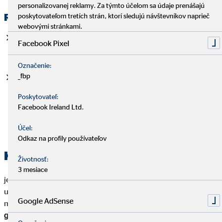
personalizovanej reklamy. Za týmto účelom sa údaje prenášajú
Riziká riešia najčastejšie krytie:
poskytovateľom tretích strán, ktorí sledujú návštevníkov naprieč
webovými stránkami.
pre prípad úmrtia
= poistné plnenie je určené našim
Facebook Pixel
blízkym.
Označenie:
_fbp
pre prípad úrazu alebo choroby
= poistné plnenie tvorí
základ pre doplnenie „vypadnutej“ časti príjmu (pri PN
Poskytovateľ:
alebo poberaní invalidného dôchodku) a úhrade
Facebook Ireland Ltd.
jednorazových nákladov (na liečbu, zdravotné pomôcky,
lieky...)
Účel:
Odkaz na profily používateľov
Kapitálové životné poistenie
Životnosť:
3 mesiace
je zmiešané poistenie. Kombinuje krytie rizík a dožitie sa
určitého veku so zhodnocovaním – tzv. technickou úrokovou
Google AdSense
mierou a tiež podielmi na zisku poisťovne. Nazýva sa aj ako
garantované zhodnocovanie
.