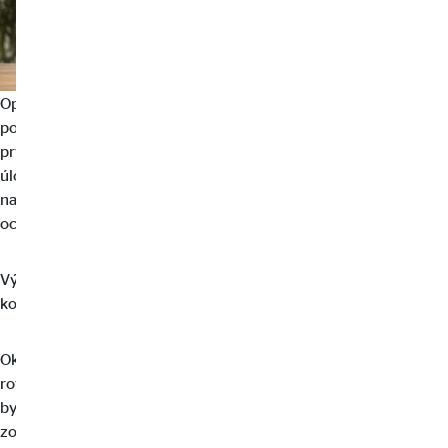
Oporu pri úveroch poskytuje špecifické pripoistenie k životnému
poisteniu – tzv. úverová asistencia (tiež nazývané aj ako poistenie
prvého rizika, hypo poistenie, kombi ochrana a pod.). Hlavnou
úlohou poistenia je vyplatenie zostávajúcich záväzkov v prípade
najťažších náhodných udalostí (smrť, invalidita a závažné
ochorenia).
Výhodou úverovej asistencie je, že riziko nie je viazané na
konkrétny úver a má klesajúcu poistnú sumu.
Okrem poistenia životných a úrazových rizík vašej rodiny je
rovnako dôležité aj poistenie vášho majetku. Poistenie vášho
bytu, domu, zariadenia domácnosti, či poistenie občianskej
zodpovednosti alebo havarijné poistenie vášho vozidla vám