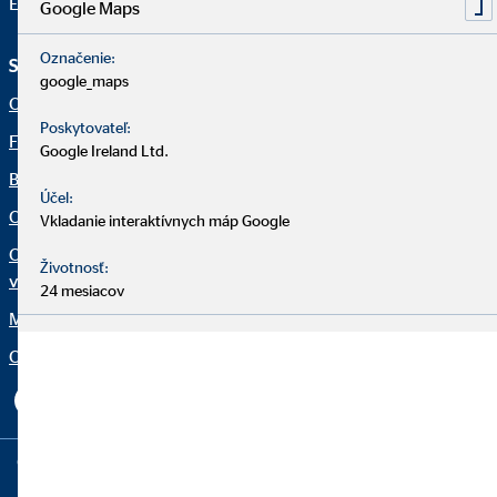
E-mail:
info@ovb.sk
Google Maps
Označenie:
Služby a informácie
Právne upozornenia
google_maps
O nás
Dôležité informácie
Poskytovateľ:
Finančné riešenia
Právne informácie
Google Ireland Ltd.
Blog
Ochrana osobných údajov
Účel:
OVB Mail
Netiketa
Vkladanie interaktívnych máp Google
Osobitné finančné
Informácie pre klienta
Životnosť:
vzdelávanie (OFV)
Vyhlásenie o prístupnosti
24 mesiacov
Moje OVB
Nastavenia súborov cookie
Organization: "Fakty OVB"
Copyright © 2026 by OVB Allfinanz Slovensko a.s. | All Rights
Reserved