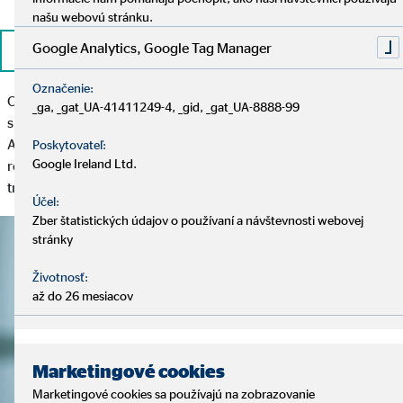
našu webovú stránku.
Google Analytics, Google Tag Manager
Ďalšie informácie
Označenie:
O vaše financie sa starajú profesionálne správcovské
_ga, _gat_UA-41411249-4, _gid, _gat_UA-8888-99
spoločnosti, ktoré patria k stabilným a silným partnerom OVB
Allfinanz Slovensko. Zároveň pre vás pripravujeme aj
Poskytovateľ:
Google Ireland Ltd.
rozšírenie produktov a služieb o ďalšie možnosti na finančnom
trhu.
Účel:
Zber štatistických údajov o používaní a návštevnosti webovej
stránky
Životnosť:
až do 26 mesiacov
Marketingové cookies
Marketingové cookies sa používajú na zobrazovanie