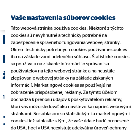
Nájsť finančného
Vaše nastavenia súborov cookies
sprostredkovateľa
Táto webová stránka používa cookies. Niektoré z týchto
cookies sú nevyhnutné a technicky potrebné na
Pandémia zmenila
zabezpečenie správneho fungovania webovej stránky.
Okrem technicky potrebných cookies používame cookies
postoj Slovákov k
iba na základe vami udeleného súhlasu. Štatistické cookies
sa používajú na získanie informácií o správaní sa
používateľov na tejto webovej stránke a na neustále
životnému poisteniu
zlepšovanie webovej stránky na základe získaných
informácií. Marketingové cookies sa používajú na
zobrazenie prispôsobenej reklamy. Za týmto účelom
15. apríla 2021
|
OVB Allfinanz Slovensko a.s.
dochádza k prenosu údajov k poskytovateľom reklamy,
ktorí vás môžu sledovať ako návštevníka naprieč webovými
stránkami. So súhlasom so štatistickými a marketingovými
Zdieľať na Facebooku
cookies tiež súhlasíte s tým, že vaše údaje budú prenesené
Zdieľať na LinkedInu
do USA, hoci v USA neexistuje adekvátna úroveň ochrany