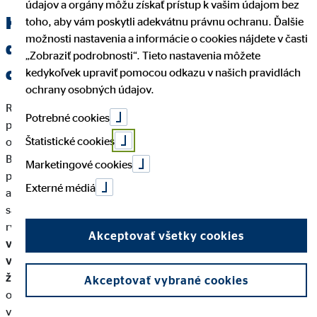
údajov a orgány môžu získať prístup k vašim údajom bez
Kríza máva na Slovákov pozitívne
toho, aby vám poskytli adekvátnu právnu ochranu. Ďalšie
možnosti nastavenia a informácie o cookies nájdete v časti
dopady: sme opatrnejší a finančne sa
„Zobraziť podrobnosti“. Tieto nastavenia môžete
chránime
kedykoľvek upraviť pomocou odkazu v našich pravidlách
ochrany osobných údajov.
Rok 2017 bol v modernej histórii Slovenska skutočne
Potrebné cookies
prelomový a výnimočný: predpísané poistné aj objem vkladov
1)
Štatistické cookies
obyvateľstva narástol medziročne o 8, resp. 8,5 percenta
.
Bolo to prvýkrát, čo sa rýchly rast platov a životnej úrovne
Marketingové cookies
preniesol súčasne do vkladov aj poistnej ochrany života
Externé médiá
a zdravia. Ďalšie dva roky podobný výsledok nepriniesli, keďže
sa rast predpísaného poistného spomalil, pričom vklady ďalej
rýchlo rástli.
Opatrnosť, ktorú priniesla finančná kríza
Akceptovať všetky cookies
v rokoch 2009-2011 sa po šiestich rokoch definitívne
vytratila.
Slováci nadobudli pocit, že im „definitívne nehrozí
žiadna kríza“ a prestali riešiť životné poistenie.
A to až tak, že
Akceptovať vybrané cookies
opäť po dlhých rokoch predpis neživotného poistenia
v domácich poisťovniach predbehol životné poistenie (2019).