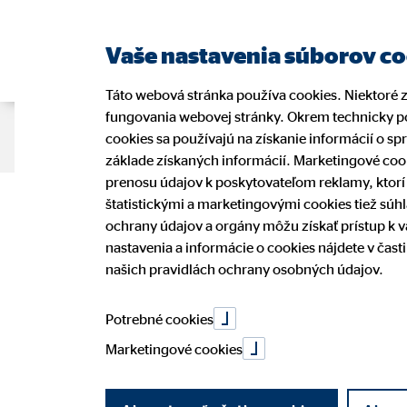
Vaše nastavenia súborov c
Táto webová stránka používa cookies. Niektoré 
fungovania webovej stránky. Okrem technicky po
O nás
Finančné riešenia
Blog
cookies sa používajú na získanie informácií o sp
základe získaných informácií. Marketingové coo
prenosu údajov k poskytovateľom reklamy, ktor
Štatút propag
štatistickými a marketingovými cookies tiež súh
My v Európe
Náš model finančného
Právne informácie
Pracovné benefity ako finančný
Aktuali
Bývani
ESG inv
Pracov
ochrany údajov a orgány môžu získať prístup k 
sprostredkovania
sprostredkovateľ
nastavenia a informácie o cookies nájdete v čas
Spoločenská zodpovednosť
História
našich pravidlách ochrany osobných údajov.
Sporenie
Osobitné finančné vzdelávanie
Vyhľadajte kontaktnú osobu a
Zabezpe
Spolup
mentoringov
(OFV)
podajte žiadosť
Potrebné cookies
Marketingové cookies
21. júna 2021
|
OVB Allfinanz Slovensko a.s.