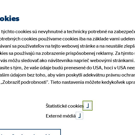
Nájsť finančného sprostredkovateľa
ookies
z týchto cookies sú nevyhnutné a technicky potrebné na zabezpe
trebných cookies používame cookies iba na základe vami udelené
Dôležité informácie
Kariéra sprostredkovat
rávaní sa používateľov na tejto webovej stránke a na neustále zle
kies sa používajú na zobrazenie prispôsobenej reklamy. Za týmt
í vás môžu sledovať ako návštevníka naprieč webovými stránkami
ačnej súťaže „
lasíte s tým, že vaše údaje budú prenesené do USA, hoci v USA ne
ty OVB
e
estovanie
né možnosti
Naši finanční sprostredkova
Investovanie
Oznamovanie protispoločen
Kariérny postup
vašim údajom bez toho, aby vám poskytli adekvátnu právnu ochra
činnosti
ti „Zobraziť podrobnosti“. Tieto nastavenia môžete kedykoľvek up
 spoločnosti
OVB príbehy
čenie rodiny a majetku
ráca
Poistenie pre podnikateľov
ú hodinu“
Štatistické cookies
Externé médiá