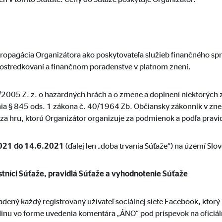
ie_consent_v2
dshape
opagácia Organizátora ako poskytovateľa služieb finančného spr
va nastavenia súhlasu
ostredkovaní a finančnom poradenstve v platnom znení.
k
1/2005 Z. z. o hazardných hrách a o zmene a doplnení niektorýc
nia § 845 ods. 1 zákona č. 40/1964 Zb. Občiansky zákonník v znen
za hru, ktorú Organizátor organizuje za podmienok a podľa pravid
e. Tieto informácie nám pomáhajú pochopiť, ako naši návštevníci používa
021 do 14.6.2021
(ďalej len „doba trvania Súťaže“) na území Slov
astníci Súťaže, pravidlá Súťaže a vyhodnotenie Súťaže
 _gat_UA-41411249-4, _gid, _gat_UA-8888-99
dený každý registrovaný užívateľ sociálnej siete Facebook, ktorý 
le Ireland Ltd.
nu vo forme uvedenia komentára „ÁNO“ pod príspevok na oficiáln