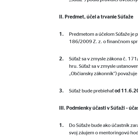
Súhlas s cookies
Označenie:
II. Predmet, účel a trvanie Súťaže
cook
Poskytovateľ:
min
Predmetom a účelom Súťaže je pr
Účel:
Sprá
186/2009 Z. z. o finančnom spr
Životnosť:
1 ro
Súťaž sa v zmysle zákona č. 17
hru. Súťaž sa v zmysle ustanove
„Občiansky zákonník“) považuje 
Štatistické cookies
Štatistické cookie zhromažďujú informácie anonymn
Súťaž bude prebiehať
od 11.6.2
Google Analytics, Google Tag Manager
III. Podmienky účasti v Súťaži – úč
Označenie:
_ga,
Do Súťaže bude ako účastník zara
Poskytovateľ:
Goog
svoj záujem o mentoringovú hodi