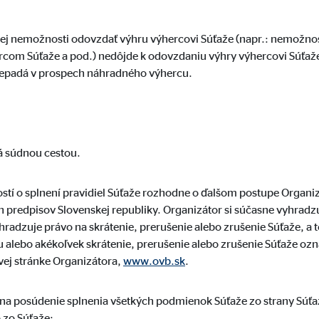
danie videí
mesiacov
nej nemožnosti odovzdať výhru výhercovi Súťaže (napr.: nemožnos
rcom Súťaže a pod.) nedôjde k odovzdaniu výhry výhercovi Súťaže
prepadá v prospech náhradného výhercu.
gle_maps
le Ireland Ltd.
ná súdnou cestou.
danie interaktívnych máp Google
mesiacov
tí o splnení pravidiel Súťaže rozhodne o ďalšom postupe Organiz
predpisov Slovenskej republiky. Organizátor si súčasne vyhradz
yhradzuje právo na skrátenie, prerušenie alebo zrušenie Súťaže, a 
u alebo akékoľvek skrátenie, prerušenie alebo zrušenie Súťaže 
vej stránke Organizátora,
www.ovb.sk
.
na posúdenie splnenia všetkých podmienok Súťaže zo strany Súťaži
 zo Súťaže;