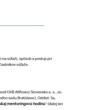
i na súťaži, spôsob a postup pri
častníkov súťaže.
osť OVB Allfinanz Slovensko a. s., so
ho súdu Bratislava I, Oddiel: Sa,
skaj mentoringovú hodinu
“ (ďalej len