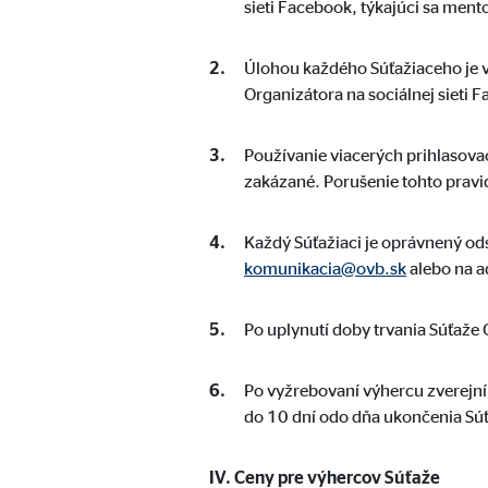
sieti Facebook, týkajúci sa men
Účel:
Zber
Životnosť:
až d
Úlohou každého Súťažiaceho je v
Organizátora na sociálnej sieti 
Marketingové cookies
Používanie viacerých prihlasovací
Marketingové cookies sa používajú na zobrazovanie 
zakázané. Porušenie tohto pravid
sledujú návštevníkov naprieč webovými stránkami.
Každý Súťažiaci je oprávnený ods
Facebook Pixel
komunikacia@ovb.sk
alebo na a
Označenie:
_fbp
Po uplynutí doby trvania Súťaže
Poskytovateľ:
Face
Účel:
Odka
Po vyžrebovaní výhercu zverejní
do 10 dní odo dňa ukončenia Sú
Životnosť:
3 me
IV. Ceny pre výhercov Súťaže