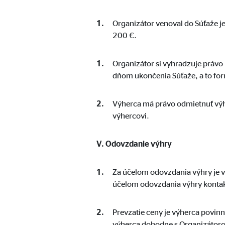
Google AdSense
Organizátor venoval do Súťaže 
Označenie:
_gcl
200 €.
Poskytovateľ:
Goog
Účel:
Mera
Organizátor si vyhradzuje právo
dňom ukončenia Súťaže, a to fo
Životnosť:
3 me
Výherca má právo odmietnuť výh
Doubleclick
výhercovi.
Označenie:
DSID
V. Odovzdanie výhry
Poskytovateľ:
Goog
Účel:
Vytv
Za účelom odovzdania výhry je 
účelom odovzdania výhry konta
Životnosť:
až d
Prevzatie ceny je výherca povin
Adform | Príjemca: OVB, Adform A/S
výherca dohodne s Organizátoro