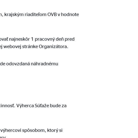
m, krajským riaditeľom OVB v hodnote
ovať najneskôr 1 pracovný deň pred
j webovej stránke Organizátora.
 bude odovzdaná náhradnému
innosť. Výherca Súťaže bude za
 výhercovi spôsobom, ktorý si
hry.