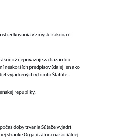
ostredkovania v zmysle zákona č.
h zákonov nepovažuje za hazardnú
í neskorších predpisov (ďalej len ako
iel vyjadrených v tomto Štatúte.
jú našu webovú stránku.
enskej republiky.
počas doby trvania Súťaže vyjadrí
ej stránke Organizátora na sociálnej