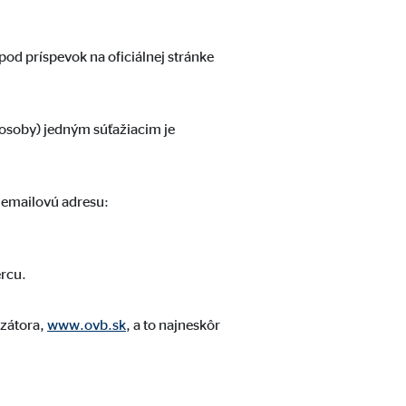
od príspevok na oficiálnej stránke
j osoby) jedným súťažiacim je
ľom tretích strán, ktorí
a emailovú adresu:
ercu.
izátora,
www.ovb.sk
, a to najneskôr