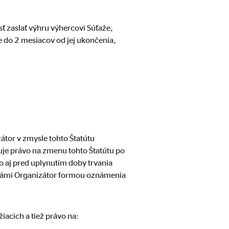
ť zaslať výhru výhercovi Súťaže,
 do 2 mesiacov od jej ukončenia,
átor v zmysle tohto Štatútu
uje právo na zmenu tohto Štatútu po
to aj pred uplynutím doby trvania
oznámi Organizátor formou oznámenia
acich a tiež právo na: