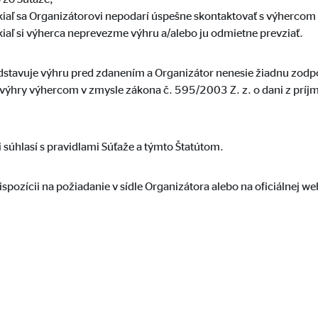
kiaľ sa Organizátorovi nepodarí úspešne skontaktovať s výhercom 
kiaľ si výherca neprevezme výhru a/alebo ju odmietne prevziať.
tavuje výhru pred zdanením a Organizátor nenesie žiadnu zodp
a výhry výhercom v zmysle zákona č. 595/2003 Z. z. o dani z príjm
 súhlasí s pravidlami Súťaže a týmto Štatútom.
ispozícii na požiadanie v sídle Organizátora alebo na oficiálnej w