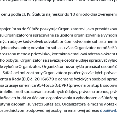
 C
cenu podľa čl. IV. Štatútu najneskôr do 10 dní odo dňa zverejnen
orm A/S
campaign
zapojením sa do Súťaže poskytuje Organizátorovi, ako prevádzkov
sú Organizátorom spracúvané za účelom organizovania a vyhodno
siace
bných údajov kedykoľvek odvolať, pričom odvolanie súhlasu nemá
jeho odvolaním; odvolaním súhlasu však Organizátor nemôže Súťa
rozsahu meno a priezvisko, kontaktná emailová adresa a okrem t
ého pobytu. Organizátor sa zaväzuje osobné údaje spracúvať výluč
 blokovaný. Ak sú akceptované cookies z externých médií, prístup k tomut
výlučne Organizátor. Organizátor nezamýšľa prenášať osobné úda
. Súťažiaci bol zo strany Organizátora poučený o všetkých právac
entu a Rady (EÚ) č. 2016/679 o ochrane fyzických osôb pri spra
 sa zrušuje smernica 95/46/ES (GDPR) (právo na prístup k osobn
ámietku proti spracúvania osobných údajov, právo na prenos, pr
ťažiacich budú za účelom organizovania a vyhodnotenia Súťaže s
tube
utými osobami sú všetci Súťažiaci. Organizátora je možné v otázk
le Ireland Ltd.
ostredníctvom zodpovednej osoby na emailovej adrese:
dpo@ovb