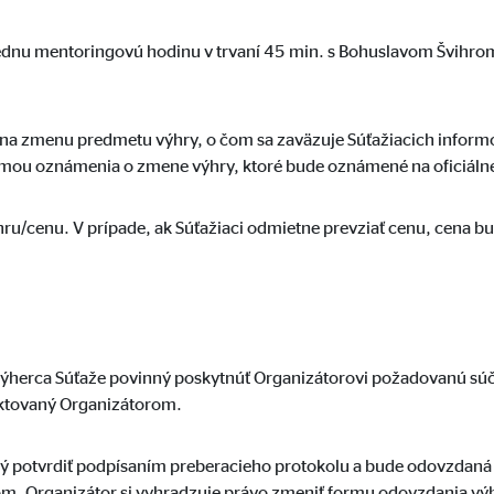
jednu mentoringovú hodinu v trvaní 45 min. s Bohuslavom Švihro
_au
le Ireland Ltd.
nie účinnosti reklamy
 na zmenu predmetu výhry, o čom sa zaväzuje Súťažiacich inform
rmou oznámenia o zmene výhry, ktoré bude oznámené na oficiálne
siace
ru/cenu. V prípade, ak Súťažiaci odmietne prevziať cenu, cena
, RUL, id
le Ireland Ltd.
orenie profilu pre príslušnú reklamu
výherca Súťaže povinný poskytnúť Organizátorovi požadovanú súč
ktovaný Organizátorom.
o 1 roka
ný potvrdiť podpísaním preberacieho protokolu a bude odovzdaná
m. Organizátor si vyhradzuje právo zmeniť formu odovzdania vý