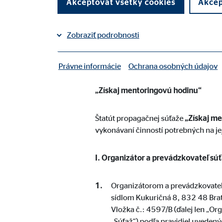
Akceptovať všetky cookies
Akcep
Zdieľať na Facebooku
Zdieľať na LinkedInu
Zobraziť podrobnosti
Štatút propagačnej súťaže
Právne informácie
Ochrana osobných údajov
|
Potrebné cookies
Potrebné cookies umožňujú základné funkcie a sú p
„Získaj mentoringovú hodinu“
Štatút propagačnej súťaže
„Získaj m
Benutzereinstellungen
vykonávaní činností potrebných na je
Označenie:
fe_t
I. Organizátor a prevádzkovateľ sú
Poskytovateľ:
TYPO
Účel:
Ulož
Organizátorom a prevádzkovate
sídlom Kukuričná 8, 832 48 Brat
Životnosť:
poča
Vložka č.: 4597/B (ďalej len „Or
„Súťaž“) podľa pravidiel uvedený