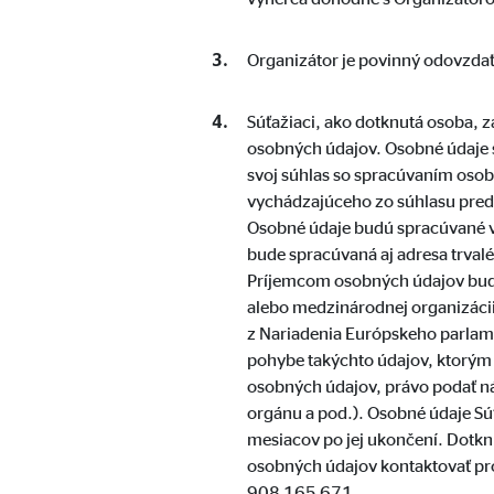
Označenie:
uid,
Organizátor je povinný odovzdať 
Poskytovateľ:
Adf
Účel:
ad 
Súťažiaci, ako dotknutá osoba, 
osobných údajov. Osobné údaje 
Životnosť:
2 me
svoj súhlas so spracúvaním oso
vychádzajúceho zo súhlasu pred 
Osobné údaje budú spracúvané v 
Externé médiá
bude spracúvaná aj adresa trval
Obsah z video- a mapových platforiem je predvolene
Príjemcom osobných údajov bude 
ďalší manuálny súhlas.
alebo medzinárodnej organizácii
z Nariadenia Európskeho parlam
pohybe takýchto údajov, ktorým
YouTube
osobných údajov, právo podať n
orgánu a pod.). Osobné údaje Sú
Označenie:
you
mesiacov po jej ukončení. Dotkn
Poskytovateľ:
Goog
osobných údajov kontaktovať pr
908 165 671.