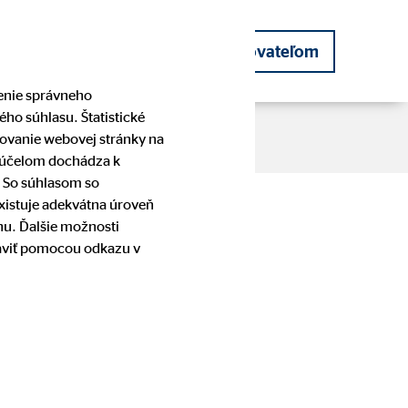
Staňte sa finančným sprostredkovateľom
čenie správneho
ho súhlasu. Štatistické
eľa
pšovanie webovej stránky na
o účelom dochádza k
. So súhlasom so
Získaj
existuje adekvátna úroveň
telia
skej
Naši partneri
Dôchodok
Informácie pre klienta
Príbehy úspešných
nu. Ďalšie možnosti
sprostredkovateľov OVB
raviť pomocou odkazu v
Slovník