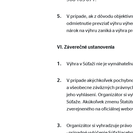
Účel:
Vkla
Životnosť:
24 
V prípade, ak z dôvodu objektív
odmietnutie prevziať výhru výhe
Google Maps
nárok na výhru zaniká a výhra 
Označenie:
goo
VI. Záverečné ustanovenia
Poskytovateľ:
Goog
Výhra v Súťaži nie je vymáhateľ
Účel:
Vkla
Životnosť:
24 
V prípade akýchkoľvek pochybnos
a všeobecne záväzných právnych 
jeho vyhlásení. Organizátor si v
Súťaže. Akúkoľvek zmenu Štatút
zverejneného na oficiálnej webo
Organizátor si vyhradzuje právo 
- prípadné vylúčenie Súťažiaceho