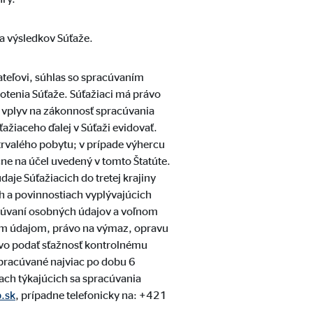
ia výsledkov Súťaže.
ateľovi, súhlas so spracúvaním
tenia Súťaže. Súťažiaci má právo
 vplyv na zákonnosť spracúvania
žiaceho ďalej v Súťaži evidovať.
rvalého pobytu; v prípade výhercu
ne na účel uvedený v tomto Štatúte.
o obsahu si už nevyžaduje
je Súťažiacich do tretej krajiny
h a povinnostiach vyplývajúcich
cúvaní osobných údajov a voľnom
ým údajom, právo na výmaz, opravu
ávo podať sťažnosť kontrolnému
pracúvané najviac po dobu 6
ach týkajúcich sa spracúvania
.sk
, prípadne telefonicky na: +421