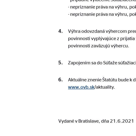
- nepriznanie práva na výhru, po
- nepriznanie práva na výhru, po
Výhra odovzdaná výhercom preds
povinnosti vyplývajúce z prijati
povinnosti zaväzujú výhercu.
Zapojením sa do Súťaže súťažiaci
Aktuálne znenie Štatútu bude k d
www.ovb.sk
/aktuality.
Vydané v Bratislave, dňa 21.6.2021