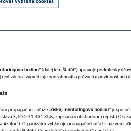
tovať vybrané cookies
otrebné na správne fungovanie webovej stránky.
entoringovú hodinu“
(ďalej len „Štatút“) upravuje podmienky účast
j realizáciu a vymedzuje podrobnosti o právach a povinnostiach ú
ypo_user
ťaže
3 Association
enie používateľských nastavení
ľom propagačnej súťaže „
Získaj mentoringovú hodinu
“
je spoločn
islava 3, IČO: 31 361 358, zapísaná v obchodnom registri Okresné
s návštevy webovej stránky
ganizátor“). Organizátor vyhlasuje propagačnú súťaž s názvom „
Zí
ch v tomto Štatúte. Ceny do Súťaže poskytuje Organizátor.