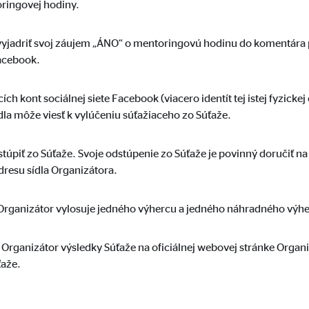
toringovej hodiny.
 štatistických údajov o používaní a návštevnosti webovej stránky
o 26 mesiacov
yjadriť svoj záujem „ÁNO“ o mentoringovú hodinu do komentára p
Facebook.
ch kont sociálnej siete Facebook (viacero identít tej istej fyzicke
personalizovanej reklamy. Za týmto účelom sa údaje prenášajú poskytovate
la môže viesť k vylúčeniu súťažiaceho zo Súťaže.
túpiť zo Súťaže. Svoje odstúpenie zo Súťaže je povinný doručiť n
dresu sídla Organizátora.
 Organizátor vylosuje jedného výhercu a jedného náhradného výh
book Ireland Ltd.
z na profily používateľov
 Organizátor výsledky Súťaže na oficiálnej webovej stránke Organ
ťaže.
siace