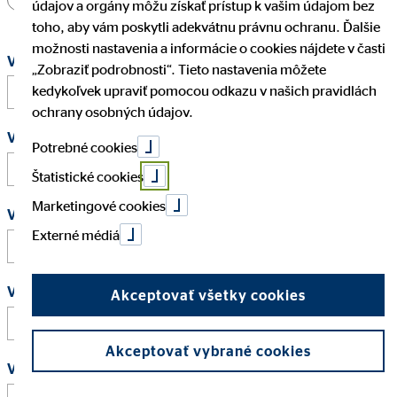
údajov a orgány môžu získať prístup k vašim údajom bez
toho, aby vám poskytli adekvátnu právnu ochranu. Ďalšie
možnosti nastavenia a informácie o cookies nájdete v časti
Vaše meno
*
„Zobraziť podrobnosti“. Tieto nastavenia môžete
kedykoľvek upraviť pomocou odkazu v našich pravidlách
ochrany osobných údajov.
Vaše priezvisko
*
Potrebné cookies
Štatistické cookies
Marketingové cookies
Vaša e-mailová adresa
*
Externé médiá
Váš najskorší možný dátum začatia
*
Akceptovať všetky cookies
Akceptovať vybrané cookies
Vaše požadovaný plat (v € ročne)
*