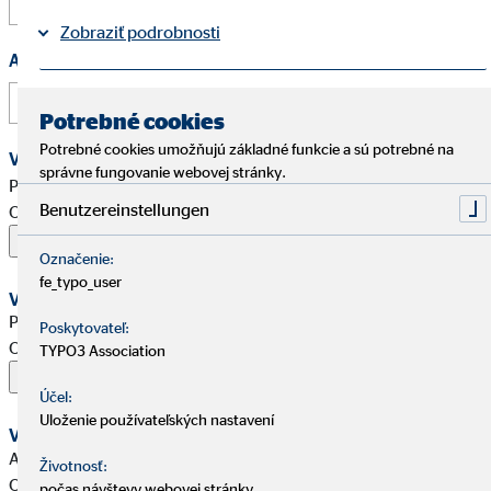
Zobraziť podrobnosti
Aplikujte ako
Právne informácie
Ochrana osobných údajov
|
Potrebné cookies
Potrebné cookies umožňujú základné funkcie a sú potrebné na
Vaše podklady uchádzača
správne fungovanie webovej stránky.
Povolené formáty: PDF, Word, ZIP, OpenOffice,
Benutzereinstellungen
OpenDocument, JPG, PNG, BMP | Maximálne 20 MB
Označenie:
fe_typo_user
Váš životopis
Povolené formáty: PDF, Word, ZIP, OpenOffice,
Poskytovateľ:
OpenDocument, JPG, PNG, BMP | Maximálne 20 MB
TYPO3 Association
Účel:
Uloženie používateľských nastavení
Vaše referencie
Allowed formats: PDF, Word, ZIP, OpenOffice,
Životnosť:
OpenDocument, JPG, PNG, BMP | Maximum 20 MB
počas návštevy webovej stránky