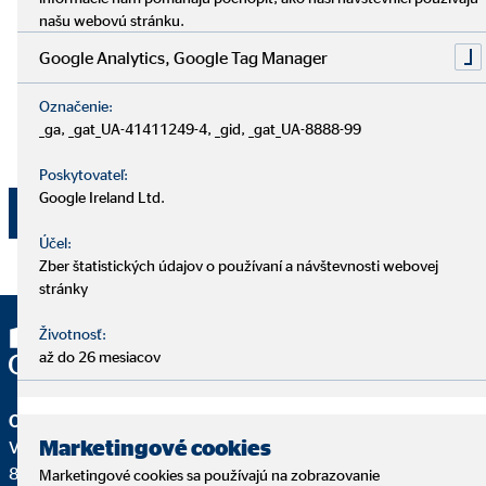
našu webovú stránku.
mailovej adresy a telefónneho čísla na vyššie uvedené
účely. Súhlas je možné kedykoľvek s účinnosťou do
Google Analytics, Google Tag Manager
budúcnosti odvolať e-mailom na adresu
dpo@ovb.sk
alebo poštou na adresu zodpovedného pracovníka OVB
Označenie:
Allfinanz Slovensko a.s., , Vajnorská 100/A, 831 04
_ga, _gat_UA-41411249-4, _gid, _gat_UA-8888-99
Bratislava - mestská časť Nové Mesto.
Poskytovateľ:
Google Ireland Ltd.
Odoslať
Účel:
Zber štatistických údajov o používaní a návštevnosti webovej
stránky
Životnosť:
až do 26 mesiacov
OVB Allfinanz Slovensko a.s.
Marketingové cookies
Vajnorská 100/A
831 04 Bratislava - mestská časť Nové Mesto
Marketingové cookies sa používajú na zobrazovanie