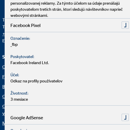
personalizovanej reklamy. Za týmto účelom sa údaje prenášajú
poskytovateľom tretích strán, ktorí sledujú návštevníkov naprieč
webovými stránkami.
Telefón pre klientov OVB:
+421 950 105 205
Facebook Pixel
Telefón Centrála OVB:
+421 2 58 10 24 11
+421 2 58 10 24 12
Označenie:
E-mail:
info@ovb.sk
_fbp
Služby a informácie
Právne upozornenia
Poskytovateľ:
Facebook Ireland Ltd.
O nás
Dôležité informácie
Účel:
Finančné riešenia
Právne informácie
Odkaz na profily používateľov
Blog
Ochrana osobných údajov
Životnosť:
OVB Mail
Netiketa
3 mesiace
Osobitné finančné
Informácie pre klienta
vzdelávanie (OFV)
Vyhlásenie o prístupnosti
Google AdSense
Moje OVB
Nastavenia súborov cookie