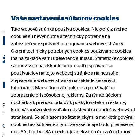
Nájsť finančného
Vaše nastavenia súborov cookies
sprostredkovateľa
Táto webová stránka používa cookies. Niektoré z týchto
cookies sú nevyhnutné a technicky potrebné na
Interný formulár
zabezpečenie správneho fungovania webovej stránky.
Okrem technicky potrebných cookies používame cookies
žiadosti
iba na základe vami udeleného súhlasu. Štatistické cookies
sa používajú na získanie informácií o správaní sa
používateľov na tejto webovej stránke a na neustále
zlepšovanie webovej stránky na základe získaných
Prihláste sa teraz
informácií. Marketingové cookies sa používajú na
zobrazenie prispôsobenej reklamy. Za týmto účelom
dochádza k prenosu údajov k poskytovateľom reklamy,
Polia označené * musia byť vyplnené, aby sme mohli vašu
ktorí vás môžu sledovať ako návštevníka naprieč webovými
žiadosť spracovať.
stránkami. So súhlasom so štatistickými a marketingovými
cookies tiež súhlasíte s tým, že vaše údaje budú prenesené
Oslovenie
do USA, hoci v USA neexistuje adekvátna úroveň ochrany
Pán
Pani
Iné