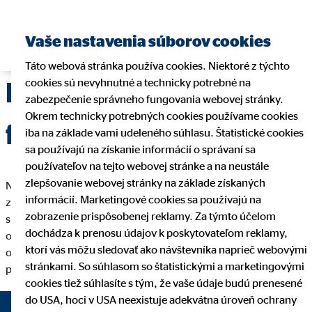
Nájsť finančného
Vaše nastavenia súborov cookies
sprostredkovateľa
Táto webová stránka používa cookies. Niektoré z týchto
cookies sú nevyhnutné a technicky potrebné na
Náklady na
zabezpečenie správneho fungovania webovej stránky.
Okrem technicky potrebných cookies používame cookies
financovanie
iba na základe vami udeleného súhlasu. Štatistické cookies
sa používajú na získanie informácií o správaní sa
používateľov na tejto webovej stránke a na neustále
zlepšovanie webovej stránky na základe získaných
Náklady na financovanie zahŕňajú všetky výdavky spojené so
informácií. Marketingové cookies sa používajú na
získaním finančných zdrojov, ako sú úroky, poplatky za
zobrazenie prispôsobenej reklamy. Za týmto účelom
spracovanie úveru či poistenie. Tieto náklady môžu výrazne
dochádza k prenosu údajov k poskytovateľom reklamy,
ovplyvniť celkovú cenu investície alebo úveru. Ich správna
ktorí vás môžu sledovať ako návštevníka naprieč webovými
optimalizácia pomáha minimalizovať finančné zaťaženie a
stránkami. So súhlasom so štatistickými a marketingovými
podporuje
efektívne plánovanie
.
cookies tiež súhlasíte s tým, že vaše údaje budú prenesené
do USA, hoci v USA neexistuje adekvátna úroveň ochrany