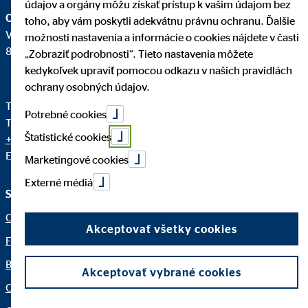
údajov a orgány môžu získať prístup k vašim údajom bez
OVB Allfinanz Slovensko a.s.
toho, aby vám poskytli adekvátnu právnu ochranu. Ďalšie
Vajnorská 100/A
možnosti nastavenia a informácie o cookies nájdete v časti
831 04 Bratislava - mestská časť Nové Mesto
„Zobraziť podrobnosti“. Tieto nastavenia môžete
kedykoľvek upraviť pomocou odkazu v našich pravidlách
ochrany osobných údajov.
Telefón pre klientov OVB:
+421 950 105 205
Potrebné cookies
Telefón Centrála OVB:
+421 2 58 10 24 11
Štatistické cookies
+421 2 58 10 24 12
E-mail:
info@ovb.sk
Marketingové cookies
Externé médiá
Služby a informácie
Právne upozornenia
O nás
Dôležité informácie
Akceptovať všetky cookies
Finančné riešenia
Právne informácie
Blog
Ochrana osobných údajov
Akceptovať vybrané cookies
OVB Mail
Netiketa