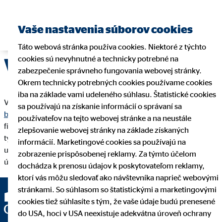
Nájsť finančného
Vaše nastavenia súborov cookies
sprostredkovateľa
Táto webová stránka používa cookies. Niektoré z týchto
cookies sú nevyhnutné a technicky potrebné na
Vedenie účtov
zabezpečenie správneho fungovania webovej stránky.
Okrem technicky potrebných cookies používame cookies
iba na základe vami udeleného súhlasu. Štatistické cookies
Vedenie účtov je správa bežných alebo sporiacich účtov
sa používajú na získanie informácií o správaní sa
bankou
. Zahrňuje operácie, ako sú prevody, výbery a vedenie
používateľov na tejto webovej stránke a na neustále
finančných záznamov. Poplatky za vedenie účtov sa líšia podľa
zlepšovanie webovej stránky na základe získaných
typu produktu a banky. Tento základný bankový produkt
informácií. Marketingové cookies sa používajú na
umožňuje klientom efektívne
riadiť financie
. Správne vedenie
zobrazenie prispôsobenej reklamy. Za týmto účelom
účtov zvyšuje transparentnosť a kontrolu nad financiami.
dochádza k prenosu údajov k poskytovateľom reklamy,
ktorí vás môžu sledovať ako návštevníka naprieč webovými
stránkami. So súhlasom so štatistickými a marketingovými
cookies tiež súhlasíte s tým, že vaše údaje budú prenesené
do USA, hoci v USA neexistuje adekvátna úroveň ochrany